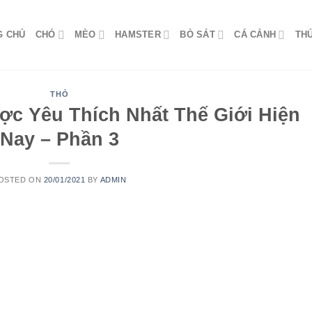
G CHỦ
CHÓ
MÈO
HAMSTER
BÒ SÁT
CÁ CẢNH
TH
THỎ
ợc Yêu Thích Nhất Thế Giới Hiện
Nay – Phần 3
OSTED ON
20/01/2021
BY
ADMIN