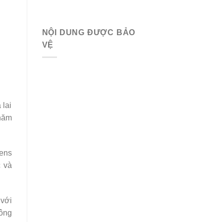
NỘI DUNG ĐƯỢC BẢO
VỆ
 lai
 năm
rens
c và
 với
hông