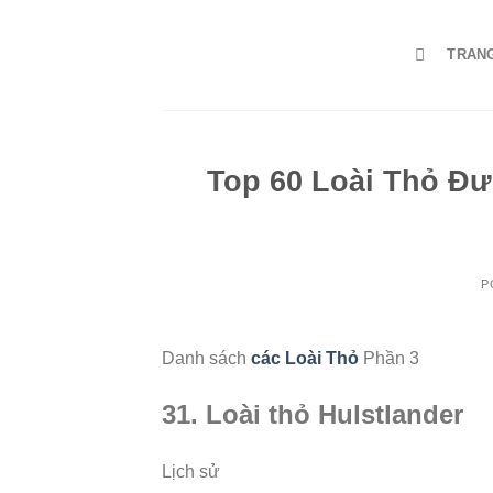
Skip
to
TRAN
content
Top 60 Loài Thỏ Đư
P
Danh sách
các Loài Thỏ
Phần 3
31. Loài thỏ Hulstlander
Lịch sử