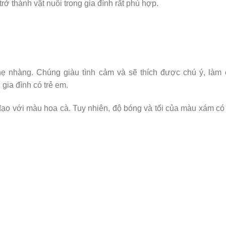
ở thành vật nuôi trong gia đình rất phù hợp.
hẹ nhàng. Chúng giàu tình cảm và sẽ thích được chú ý, làm
 gia đình có trẻ em.
ạo với màu hoa cà. Tuy nhiên, độ bóng và tối của màu xám có