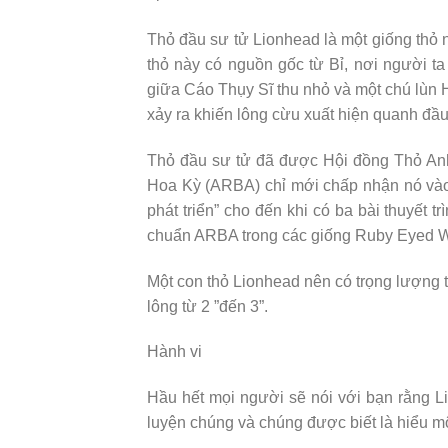
Thỏ đầu sư tử Lionhead là một giống thỏ 
thỏ này có nguồn gốc từ Bỉ, nơi người ta 
giữa Cáo Thụy Sĩ thu nhỏ và một chú lùn Hà
xảy ra khiến lông cừu xuất hiện quanh đầ
Thỏ đầu sư tử đã được Hội đồng Thỏ An
Hoa Kỳ (ARBA) chỉ mới chấp nhận nó vào
phát triển” cho đến khi có ba bài thuyết 
chuẩn ARBA trong các giống Ruby Eyed Wh
Một con thỏ Lionhead nên có trọng lượng t
lông từ 2 ”đến 3”.
Hành vi
Hầu hết mọi người sẽ nói với bạn rằng L
luyện chúng và chúng được biết là hiểu m