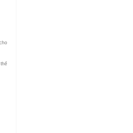
 cho
 thể