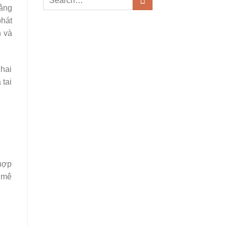
ằng
phát
h và
 hai
 tai
 hợp
m mê