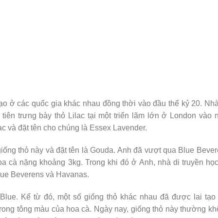
tạo ở các quốc gia khác nhau đồng thời vào đầu thế kỷ 20. Nhà
 tiên trưng bày thỏ Lilac tại một triển lãm lớn ở London vào
ilac và đặt tên cho chúng là Essex Lavender.
iống thỏ này và đặt tên là Gouda. Anh đã vượt qua Blue Beve
a cà nặng khoảng 3kg. Trong khi đó ở Anh, nhà di truyền họ
Blue Beverens và Havanas.
Blue. Kể từ đó, một số giống thỏ khác nhau đã được lai tạo
 trong tông màu của hoa cà. Ngày nay, giống thỏ này thường k