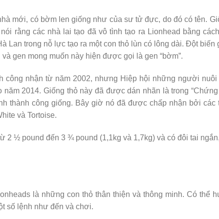
nhà mới, có bờm len giống như của sư tử đực, do đó có tên. G
nói rằng các nhà lai tạo đã vô tình tạo ra Lionhead bằng cách
 Lan trong nỗ lực tạo ra một con thỏ lùn có lông dài. Đột biến
u và gen mong muốn này hiện được gọi là gen “bờm”.
h công nhận từ năm 2002, nhưng Hiệp hội những người nuôi 
 năm 2014. Giống thỏ này đã được dán nhãn là trong “Chứng
trình thành công giống. Bây giờ nó đã được chấp nhận bởi các 
ite và Tortoise.
ừ 2 ½ pound đến 3 ¾ pound (1,1kg và 1,7kg) và có đôi tai ngắn
ionheads là những con thỏ thân thiện và thông minh. Có thể 
ột số lệnh như đến và chơi.