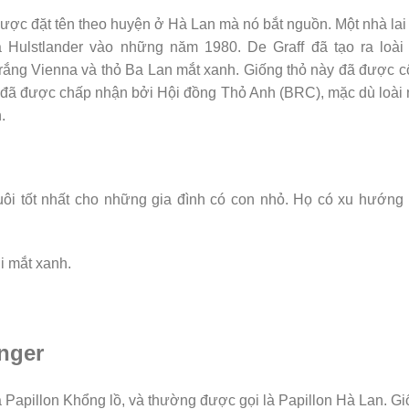
được đặt tên theo huyện ở Hà Lan mà nó bắt nguồn. Một nhà lai
ra Hulstlander vào những năm 1980. De Graff đã tạo ra loài
trắng Vienna và thỏ Ba Lan mắt xanh. Giống thỏ này đã được 
 đã được chấp nhận bởi Hội đồng Thỏ Anh (BRC), mặc dù loài
.
uôi tốt nhất cho những gia đình có con nhỏ. Họ có xu hướng
i mắt xanh.
inger
 Papillon Khổng lồ, và thường được gọi là Papillon Hà Lan. G