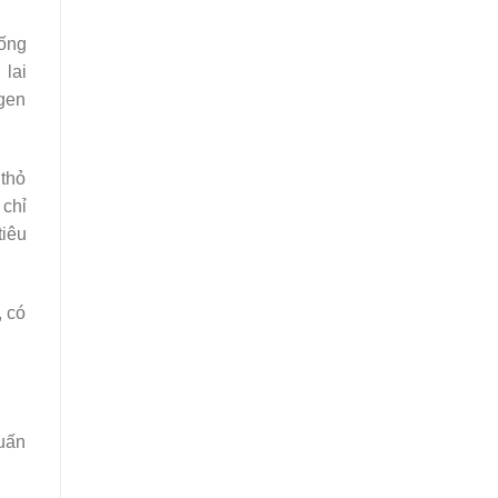
iống
 lai
 gen
thỏ
 chỉ
tiêu
, có
huấn