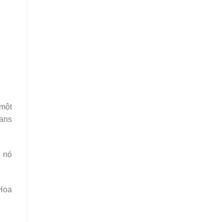
(một
Tans
i nó
 Hoa