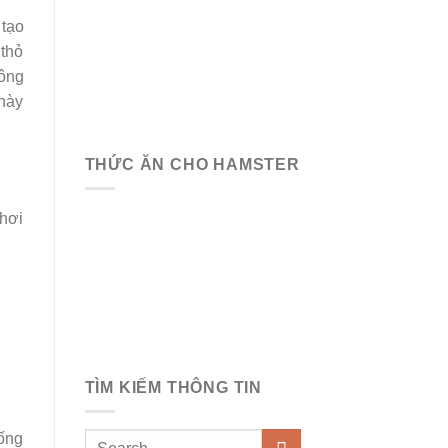
 tạo
 thỏ
công
 này
THỨC ĂN CHO HAMSTER
 hơi
TÌM KIẾM THÔNG TIN
iống