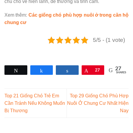
chú chó ve hiền lành, dễ thương và tình cảm.
Xem thêm:
Các giống chó phù hợp nuôi ở trong căn hộ
chung cư
5/5 - (1 vote)
27
Tweet
Share
Share
Pin
27
SHARES
Top 21 Giống Chó Trẻ Em
Top 29 Giống Chó Phù Hợp
Cần Tránh Nếu Không Muốn
Nuôi Ở Chung Cư Nhất Hiện
Bị Thương
Nay