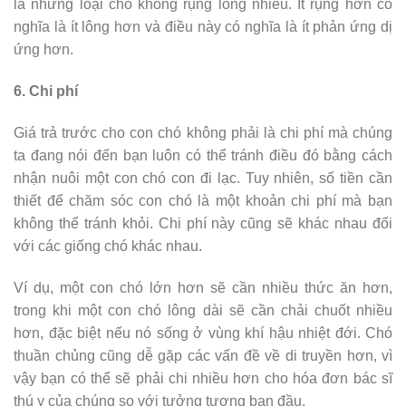
là những loại chó không rụng lông nhiều. Ít rụng hơn có
nghĩa là ít lông hơn và điều này có nghĩa là ít phản ứng dị
ứng hơn.
6. Chi phí
Giá trả trước cho con chó không phải là chi phí mà chúng
ta đang nói đến bạn luôn có thể tránh điều đó bằng cách
nhận nuôi một con chó con đi lạc. Tuy nhiên, số tiền cần
thiết để chăm sóc con chó là một khoản chi phí mà bạn
không thể tránh khỏi. Chi phí này cũng sẽ khác nhau đối
với các giống chó khác nhau.
Ví dụ, một con chó lớn hơn sẽ cần nhiều thức ăn hơn,
trong khi một con chó lông dài sẽ cần chải chuốt nhiều
hơn, đặc biệt nếu nó sống ở vùng khí hậu nhiệt đới. Chó
thuần chủng cũng dễ gặp các vấn đề về di truyền hơn, vì
vậy bạn có thể sẽ phải chi nhiều hơn cho hóa đơn bác sĩ
thú y của chúng so với tưởng tượng ban đầu.