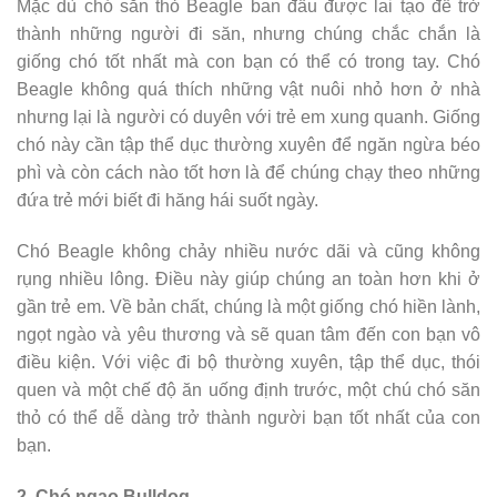
Mặc dù chó săn thỏ Beagle ban đầu được lai tạo để trở
thành những người đi săn, nhưng chúng chắc chắn là
giống chó tốt nhất mà con bạn có thể có trong tay. Chó
Beagle không quá thích những vật nuôi nhỏ hơn ở nhà
nhưng lại là người có duyên với trẻ em xung quanh. Giống
chó này cần tập thể dục thường xuyên để ngăn ngừa béo
phì và còn cách nào tốt hơn là để chúng chạy theo những
đứa trẻ mới biết đi hăng hái suốt ngày.
Chó Beagle không chảy nhiều nước dãi và cũng không
rụng nhiều lông. Điều này giúp chúng an toàn hơn khi ở
gần trẻ em. Về bản chất, chúng là một giống chó hiền lành,
ngọt ngào và yêu thương và sẽ quan tâm đến con bạn vô
điều kiện. Với việc đi bộ thường xuyên, tập thể dục, thói
quen và một chế độ ăn uống định trước, một chú chó săn
thỏ có thể dễ dàng trở thành người bạn tốt nhất của con
bạn.
2. Chó ngao Bulldog