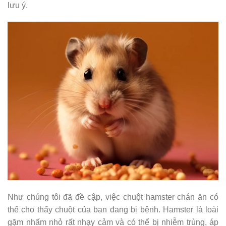
lưu ý.
Như chúng tôi đã đề cập, việc chuột hamster chán ăn có
thể cho thấy chuột của bạn đang bị bệnh. Hamster là loài
gặm nhấm nhỏ rất nhạy cảm và có thể bị nhiễm trùng, áp