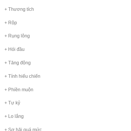
+ Thương tích
+ Rộp
+ Rụng lông
+ Hói đầu
+ Tăng động
+ Tính hiếu chiến
+ Phiền muộn
+ Tự kỷ
+ Lo lắng
+ Sợ hãi quá mức