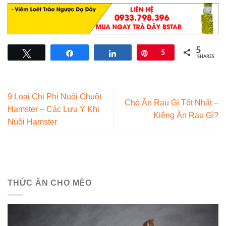
5
Tweet
Share
Share
Pin
5
SHARES
9 Loại Chi Phí Nuôi Chuột
Chó Ăn Rau Gì Tốt Nhất –
Hamster – Các Lưu Ý Khi
Kiêng Ăn Rau Gì?
Nuôi Hamster
THỨC ĂN CHO MÈO