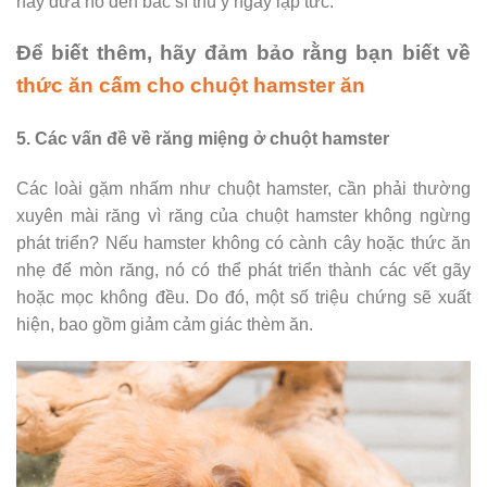
hãy đưa nó đến bác sĩ thú y ngay lập tức.
Để biết thêm, hãy đảm bảo rằng bạn biết về
thức ăn cấm cho chuột hamster ăn
5. Các vấn đề về răng miệng ở chuột hamster
Các loài gặm nhấm như chuột hamster, cần phải thường
xuyên mài răng vì răng của chuột hamster không ngừng
phát triển? Nếu hamster không có cành cây hoặc thức ăn
nhẹ để mòn răng, nó có thể phát triển thành các vết gãy
hoặc mọc không đều. Do đó, một số triệu chứng sẽ xuất
hiện, bao gồm giảm cảm giác thèm ăn.