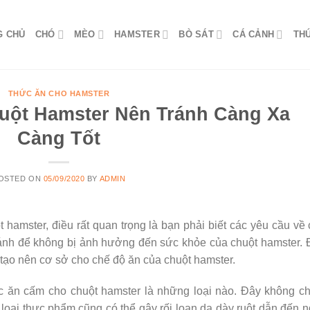
G CHỦ
CHÓ
MÈO
HAMSTER
BÒ SÁT
CÁ CẢNH
TH
THỨC ĂN CHO HAMSTER
uột Hamster Nên Tránh Càng Xa
Càng Tốt
OSTED ON
05/09/2020
BY
ADMIN
 hamster, điều rất quan trọng là bạn phải biết các yêu cầu về
ránh để không bị ảnh hưởng đến sức khỏe của chuột hamster.
n tạo nên cơ sở cho chế độ ăn của chuột hamster.
ức ăn cấm cho chuột hamster là những loại nào. Đây không ch
oại thực phẩm cũng có thể gây rối loạn dạ dày ruột dẫn đến 