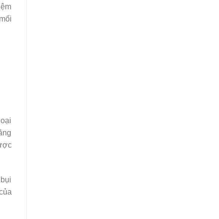
hiệm
 mối
oại
rằng
ược
 bụi
 của