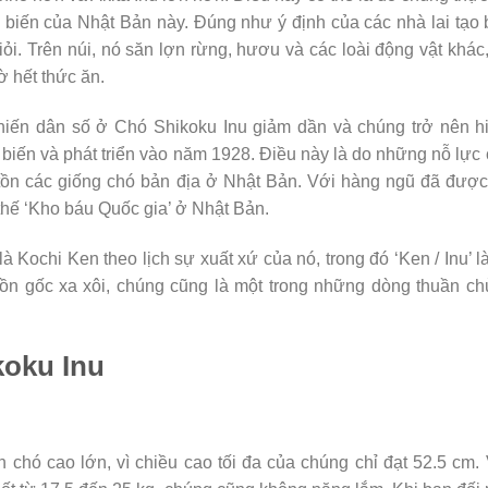
 biến của Nhật Bản này. Đúng như ý định của các nhà lai tạo
ỏi. Trên núi, nó săn lợn rừng, hươu và các loài động vật khác
 hết thức ăn.
 khiến dân số ở Chó Shikoku Inu giảm dần và chúng trở nên 
ổ biến và phát triển vào năm 1928. Điều này là do những nỗ lực
tồn các giống chó bản địa ở Nhật Bản. Với hàng ngũ đã đượ
thế ‘Kho báu Quốc gia’ ở Nhật Bản.
 Kochi Ken theo lịch sự xuất xứ của nó, trong đó ‘Ken / Inu’ l
uồn gốc xa xôi, chúng cũng là một trong những dòng thuần c
koku Inu
chó cao lớn, vì chiều cao tối đa của chúng chỉ đạt 52.5 cm.