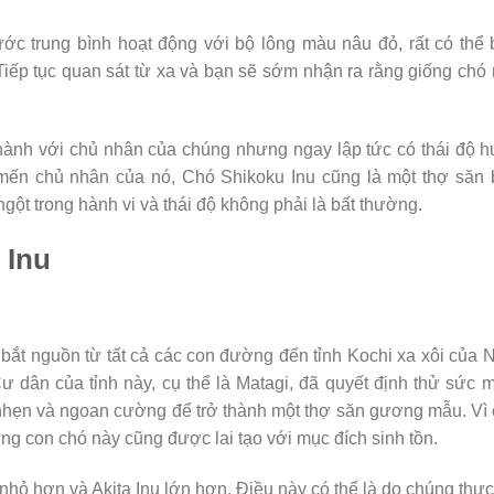
ớc trung bình hoạt động với bộ lông màu nâu đỏ, rất có thể
iếp tục quan sát từ xa và bạn sẽ sớm nhận ra rằng giống chó
thành với chủ nhân của chúng nhưng ngay lập tức có thái độ 
 mến chủ nhân của nó, Chó Shikoku Inu cũng là một thợ săn
ngột trong hành vi và thái độ không phải là bất thường.
 Inu
ắt nguồn từ tất cả các con đường đến tỉnh Kochi xa xôi của 
 dân của tỉnh này, cụ thể là Matagi, đã quyết định thử sức 
 nhẹn và ngoan cường để trở thành một thợ săn gương mẫu. Vì
ững con chó này cũng được lai tạo với mục đích sinh tồn.
nhỏ hơn và Akita Inu lớn hơn. Điều này có thể là do chúng thự