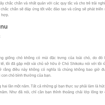
y chắc chắn và nhất quán với các quy tắc và cho trẻ trải ng
 chắc chắn sẽ đáp ứng tốt việc đào tạo và cũng sẽ phát triển
h hợp.
Inu
ng giống chó không có mùi đặc trưng của loài chó, do đó l
 tế, tôi đã gặp một vài chủ sở hữu ở Chó Shikoku nói với tôi 
ớ rằng điều này không có nghĩa là chúng không bao giờ đ
ới con chó bình thường của bạn.
 hai lần một năm. Tất cả những gì bạn thực sự phải làm là hút
năm. Như đã nói, chỉ cần bạn thỉnh thoảng chải lớp lông tơ