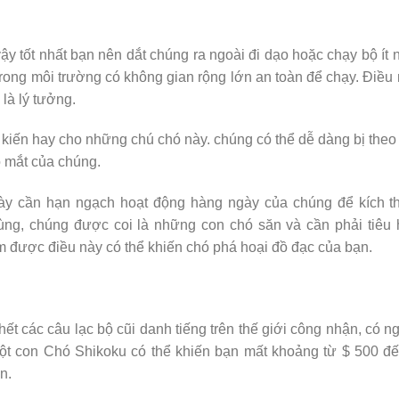
ậy tốt nhất bạn nên dắt chúng ra ngoài đi dạo hoặc chạy bộ ít 
trong môi trường có không gian rộng lớn an toàn để chạy. Điều
 là lý tưởng.
 kiến ​​hay cho những chú chó này. chúng có thể dễ dàng bị theo
o mắt của chúng.
ày cần hạn ngạch hoạt động hàng ngày của chúng để kích th
cùng, chúng được coi là những con chó săn và cần phải tiêu
 được điều này có thể khiến chó phá hoại đồ đạc của bạn.
t các câu lạc bộ cũi danh tiếng trên thế giới công nhận, có n
ột con Chó Shikoku có thể khiến bạn mất khoảng từ $ 500 đ
n.