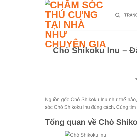
Skip
to
TRAN
content
Chó Shikoku Inu – Đ
P
Nguồn gốc Chó Shikoku Inu như thế nào,
sóc Chó Shikoku Inu đúng cách. Cùng tìm h
Tổng quan về Chó Shiko