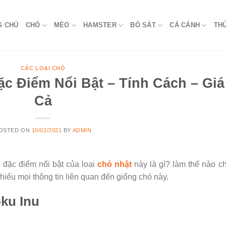
G CHỦ
CHÓ
MÈO
HAMSTER
BÒ SÁT
CÁ CẢNH
TH
CÁC LOẠI CHÓ
ặc Điểm Nổi Bật – Tính Cách – Giá
Cả
OSTED ON
10/02/2021
BY
ADMIN
 đặc điểm nổi bật của loại
chó nhật
này là gì? làm thế nào 
iểu mọi thông tin liên quan đến giống chó này.
ku Inu