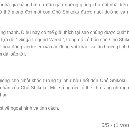
 trả giá bằng bất cứ đâu gần những giống chó đắt nhất trên
ạn có thể mong đợi một con Chó Shikoku được nuôi dưỡng và 
ng thành. Điều này có thể giải thích tại sao chúng được xuất 
ó tựa đề ‘ Ginga Legend Weed ‘, trong đó có bốn con Chó Shi
để hòa đồng với trẻ em và các động vật khác, và tận hưởng tình
 dài sắp tới.
giống chó Nhật khác tương tự như hầu hết đến Chó Shikoku 
ân nhân của Chó Shikoku. Một số người có thể cho rằng những
hai.
ả về ngoại hình và tính cách.
5/5 - (1 vot