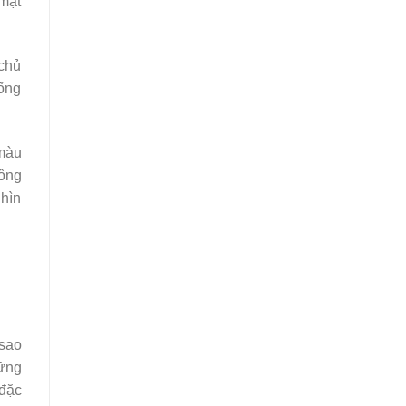
 mặt
 chủ
sống
 màu
hông
nhìn
 sao
hững
 đặc