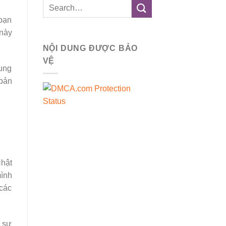
 bạn
 này
NỘI DUNG ĐƯỢC BẢO
VỆ
hung
 bản
Nhật
mình
 các
c sự