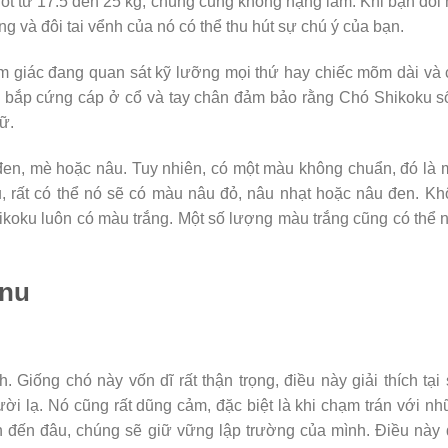
ốt từ 17.5 đến 25 kg, chúng cũng không nặng lắm. Khi bạn đối
ộng và đôi tai vểnh của nó có thể thu hút sự chú ý của bạn.
am giác đang quan sát kỹ lưỡng mọi thứ hay chiếc mõm dài và
ơ bắp cứng cáp ở cổ và tay chân đảm bảo rằng Chó Shikoku 
ữ.
đen, mè hoặc nâu. Tuy nhiên, có một màu không chuẩn, đó là
u, rất có thể nó sẽ có màu nâu đỏ, nâu nhạt hoặc nâu đen. K
koku luôn có màu trắng. Một số lượng màu trắng cũng có thể 
Inu
 Giống chó này vốn dĩ rất thận trọng, điều này giải thích tại
i lạ. Nó cũng rất dũng cảm, đặc biệt là khi chạm trán với n
n đến đâu, chúng sẽ giữ vững lập trường của mình. Điều này