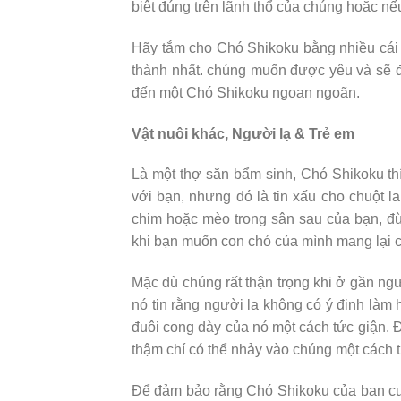
biệt đúng trên lãnh thổ của chúng hoặc n
Hãy tắm cho Chó Shikoku bằng nhiều cái
thành nhất. chúng muốn được yêu và sẽ đá
đến một Chó Shikoku ngoan ngoãn.
Vật nuôi khác, Người lạ & Trẻ em
Là một thợ săn bẩm sinh, Chó Shikoku th
với bạn, nhưng đó là tin xấu cho chuột l
chim hoặc mèo trong sân sau của bạn, đ
khi bạn muốn con chó của mình mang lại c
Mặc dù chúng rất thận trọng khi ở gần ng
nó tin rằng người lạ không có ý định làm
đuôi cong dày của nó một cách tức giận. 
thậm chí có thể nhảy vào chúng một cách t
Để đảm bảo rằng Chó Shikoku của bạn cư 