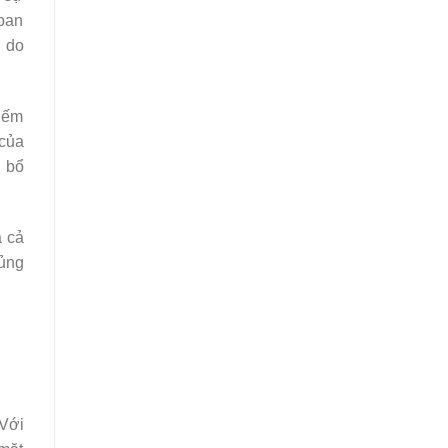
 ban
, do
hiếm
 của
c bổ
à cả
hủng
 Với