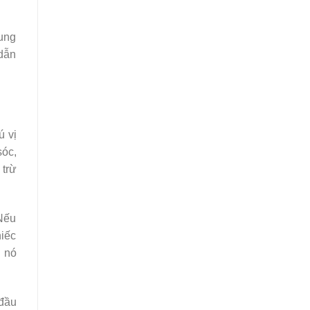
rung
 dẫn
ú vị
sóc,
 trừ
 Nếu
hiếc
i nó
 đầu