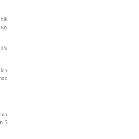
nhất
 này
 dõi
ích
 hao
ghĩa
ến $