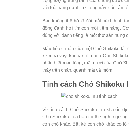
trọng lượng trung bình của chúng được ch
với loài răng nanh cỡ trung này, cái trán r
Bạn không thể bỏ lỡ đôi mắt hếch hình t
động đánh hơi tìm con mồi tiềm năng. C
đúng với danh tiếng là một thợ săn hung d
Màu tiêu chuẩn của một Chó Shikoku là: 
kem. Vì vậy, khi bạn đi chọn Chó Shikok
phân biệt màu lông, mặt dưới của Chó Shi
thấy trên chân, quanh mắt và mõm.
Tính cách Chó Shikoku 
Về tính cách Chó Shikoku Inu khá ổn định.
Chó Shikoku của bạn có thể nghi ngờ ngườ
con chó khác. Bất kể con chó khác có lớ