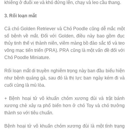
khiễng ở đuôi xe và khó đứng lên, chạy và leo cầu thang.
3. Rối loạn mắt
Cả chó Golden Retriever và Chó Poodle cũng dễ mắc một
số bệnh về mắt. Đối với Golden, điều này bao gồm đục
thủy tinh thể vị thành niên, viêm màng bồ đào sắc tố và teo
võng mạc tiến triển (PRA). PRA cũng là một vấn đề đối với
Chó Poodle Miniature.
Rối loạn mắt di truyền nghiêm trọng này ban đầu biểu hiện
như bệnh quáng gà, sau đó là thị lực ban ngày kém đi và
cuối cùng là mù lòa.
+ Bệnh hoại tử vô khuẩn chỏm xương đùi và trật bánh
xương chè xảy ra phổ biến hơn ở chó Toy và chó trưởng
thành so với tiêu chuẩn.
Bệnh hoại tử vô khuẩn chỏm xương đùi là một tình trạng