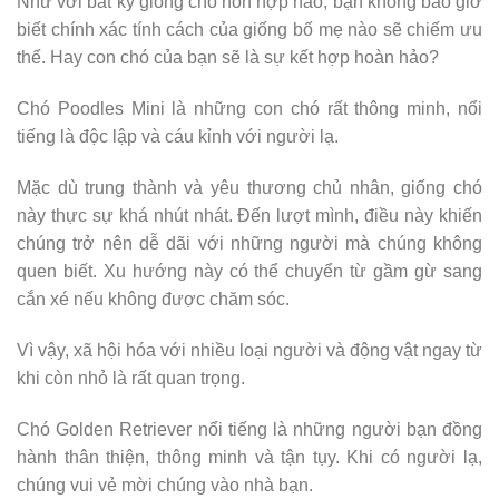
Như với bất kỳ giống chó hỗn hợp nào, bạn không bao giờ
biết chính xác tính cách của giống bố mẹ nào sẽ chiếm ưu
thế. Hay con chó của bạn sẽ là sự kết hợp hoàn hảo?
Chó Poodles Mini là những con chó rất thông minh, nổi
tiếng là độc lập và cáu kỉnh với người lạ.
Mặc dù trung thành và yêu thương chủ nhân, giống chó
này thực sự khá nhút nhát. Đến lượt mình, điều này khiến
chúng trở nên dễ dãi với những người mà chúng không
quen biết. Xu hướng này có thể chuyển từ gầm gừ sang
cắn xé nếu không được chăm sóc.
Vì vậy, xã hội hóa với nhiều loại người và động vật ngay từ
khi còn nhỏ là rất quan trọng.
Chó Golden Retriever nổi tiếng là những người bạn đồng
hành thân thiện, thông minh và tận tụy. Khi có người lạ,
chúng vui vẻ mời chúng vào nhà bạn.