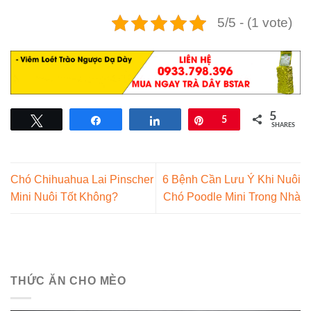
5/5 - (1 vote)
5
Tweet
Share
Share
Pin
5
SHARES
Chó Chihuahua Lai Pinscher
6 Bệnh Cần Lưu Ý Khi Nuôi
Mini Nuôi Tốt Không?
Chó Poodle Mini Trong Nhà
THỨC ĂN CHO MÈO