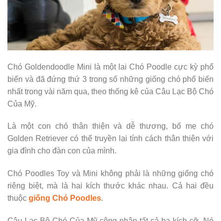
Chó Goldendoodle Mini là một lai Chó Poodle cực kỳ phổ
biến và đã đứng thứ 3 trong số những giống chó phổ biến
nhất trong vài năm qua, theo thống kê của Câu Lạc Bộ Chó
Của Mỹ.
Là một con chó thân thiện và dễ thương, bố mẹ chó
Golden Retriever có thể truyền lại tính cách thân thiện với
gia đình cho đàn con của mình.
Chó Poodles Toy và Mini không phải là những giống chó
riêng biệt, mà là hai kích thước khác nhau. Cả hai đều
thuộc
giống Chó Poodles
.
Câu Lạc Bộ Chó Của Mỹ công nhận tất cả ba kích cỡ. Nó