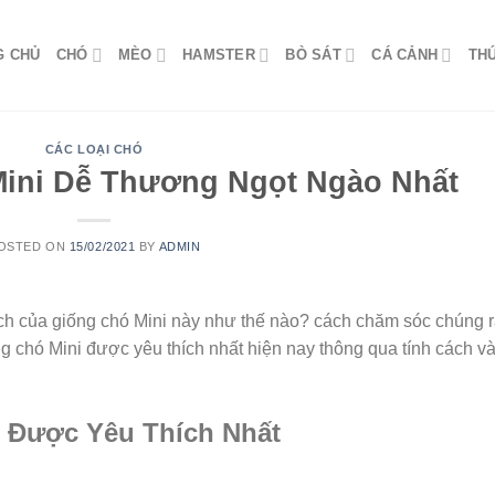
G CHỦ
CHÓ
MÈO
HAMSTER
BÒ SÁT
CÁ CẢNH
TH
CÁC LOẠI CHÓ
Mini Dễ Thương Ngọt Ngào Nhất
OSTED ON
15/02/2021
BY
ADMIN
ch của giống chó Mini này như thế nào? cách chăm sóc chúng 
ng chó Mini được yêu thích nhất hiện nay thông qua tính cách v
i Được Yêu Thích Nhất