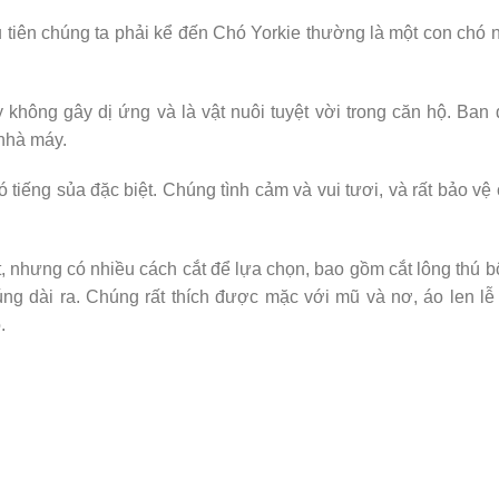
u tiên chúng ta phải kể đến Chó Yorkie thường là một con chó 
hông gây dị ứng và là vật nuôi tuyệt vời trong căn hộ. Ban
 nhà máy.
 tiếng sủa đặc biệt. Chúng tình cảm và vui tươi, và rất bảo vệ
t, nhưng có nhiều cách cắt để lựa chọn, bao gồm cắt lông thú 
g dài ra. Chúng rất thích được mặc với mũ và nơ, áo len lễ
.