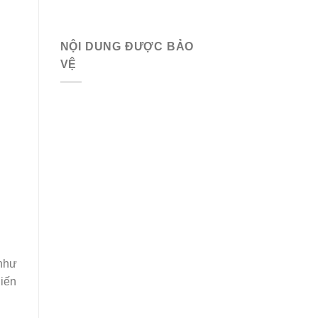
NỘI DUNG ĐƯỢC BẢO
VỆ
 như
hiến