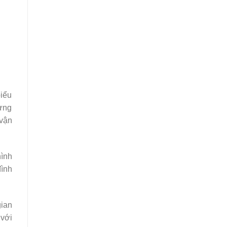
biểu
ừng
 vận
hình
đình
gian
 với