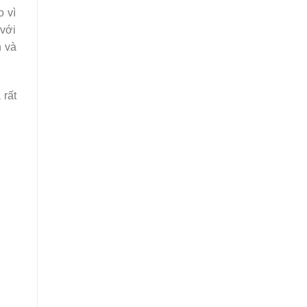
o vì
 với
n và
 rất