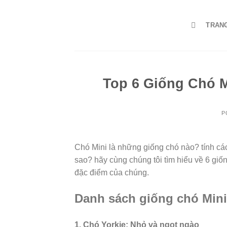
Skip
to
TRAN
content
Top 6 Giống Chó 
P
Chó Mini là những giống chó nào? tính cá
sao? hãy cùng chúng tôi tìm hiểu về 6 giố
đặc điểm của chúng.
Danh sách giống chó Min
1. Chó Yorkie: Nhỏ và ngọt ngào