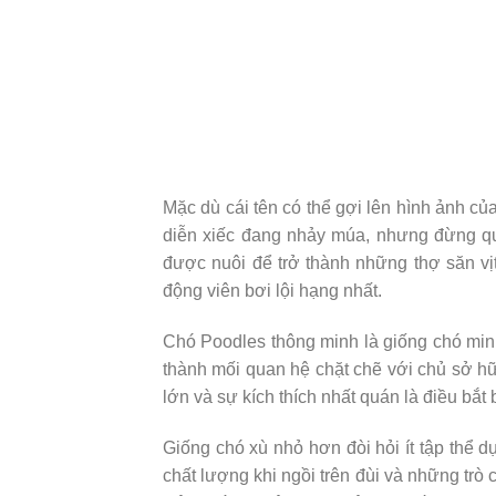
Mặc dù cái tên có thể gợi lên hình ảnh củ
diễn xiếc đang nhảy múa, nhưng đừng qu
được nuôi để trở thành những thợ săn vịt
động viên bơi lội hạng nhất.
Chó Poodles thông minh là giống chó mini
thành mối quan hệ chặt chẽ với chủ sở hữu
lớn và sự kích thích nhất quán là điều bắt 
Giống chó xù nhỏ hơn đòi hỏi ít tập thể d
chất lượng khi ngồi trên đùi và những trò 