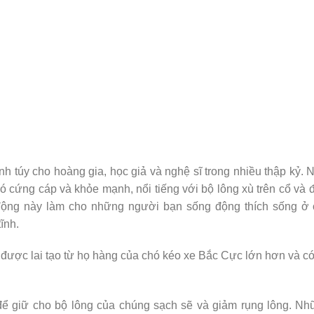
nh túy cho hoàng gia, học giả và nghệ sĩ trong nhiều thập kỷ. 
ó cứng cáp và khỏe mạnh, nổi tiếng với bộ lông xù trên cổ và 
động này làm cho những người bạn sống động thích sống ở 
ĩnh.
được lai tạo từ họ hàng của chó kéo xe Bắc Cực lớn hơn và c
ể giữ cho bộ lông của chúng sạch sẽ và giảm rụng lông. Nh