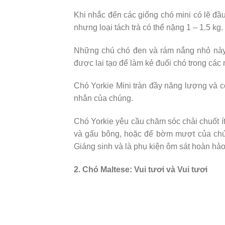
Khi nhắc đến các giống chó mini có lẽ đầ
nhưng loại tách trà có thể nặng 1 – 1.5 kg.
Những chú chó đen và rám nắng nhỏ này k
được lai tạo để làm kẻ đuổi chó trong các
Chó Yorkie Mini tràn đầy năng lượng và có
nhân của chúng.
Chó Yorkie yêu cầu chăm sóc chải chuốt í
và gấu bông, hoặc để bờm mượt của chún
Giáng sinh và là phụ kiện ôm sát hoàn hảo
2. Chó Maltese: Vui tươi và Vui tươi