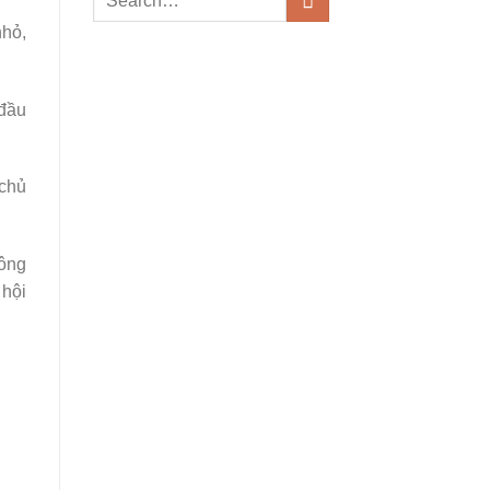
nhỏ,
 đầu
 chủ
bông
 hội