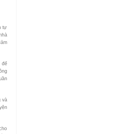
h tự
 nhà
giảm
g để
lông
tuần
g và
uyện
 cho