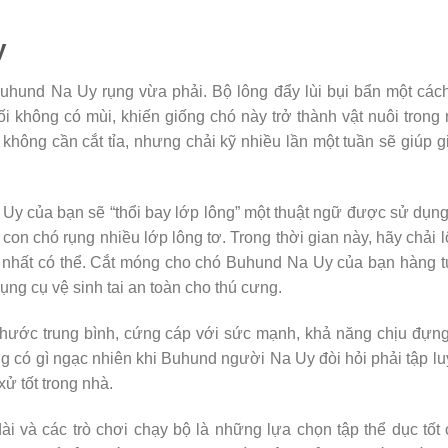
y
uhund Na Uy rụng vừa phải. Bộ lông đẩy lùi bụi bẩn một các
ối không có mùi, khiến giống chó này trở thành vật nuôi trong
không cần cắt tỉa, nhưng chải kỹ nhiều lần một tuần sẽ giúp 
Uy của bạn sẽ “thổi bay lớp lông” một thuật ngữ được sử dụn
con chó rụng nhiều lớp lông tơ. Trong thời gian này, hãy chải 
ẻo nhất có thể. Cắt móng cho chó Buhund Na Uy của bạn hàng 
ụng cụ vệ sinh tai an toàn cho thú cưng.
thước trung bình, cứng cáp với sức mạnh, khả năng chịu đựn
g có gì ngạc nhiên khi Buhund người Na Uy đòi hỏi phải tập l
xử tốt trong nhà.
i và các trò chơi chạy bộ là những lựa chọn tập thể dục tốt