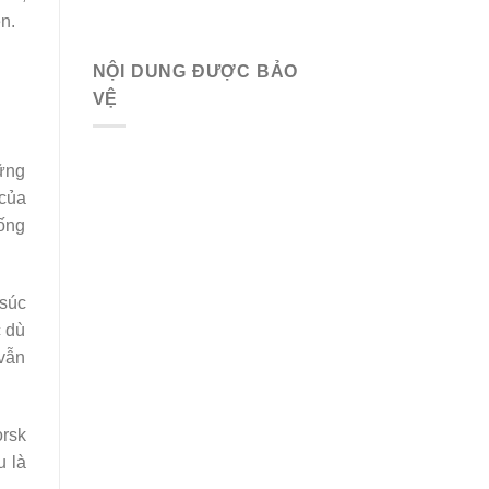
n.
NỘI DUNG ĐƯỢC BẢO
VỆ
hững
của
iống
 súc
c dù
 vẫn
rsk
u là