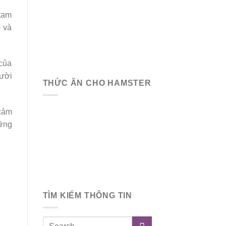
 tam
) và
 của
gười
THỨC ĂN CHO HAMSTER
cảm
hững
TÌM KIẾM THÔNG TIN