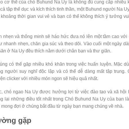
ho cơ thể của chó Buhund Na Uy là không đủ cung cấp nhiều 
 cả tập thể dục và kích thích tinh thần, một Buhund người Na U
 khoảng thời gian vui vẻ và bạn có thể không thích ý tưởng vu
nhẹn và thông minh sẽ háo hức đưa nó lên một tầm cao với 
 nhanh nhẹn, chăn gia súc và theo dõi. Vào cuối một ngày dà
săn ở Na Uy đều thích nằm dưới chân bạn và thư giãn.
úng có thể gặp nhiều khó khăn trong việc huấn luyện. Mặc d
g người suy nghĩ độc lập và có thể dễ dàng mất tập trung.
ện clicker với nhiều món ngon sẽ hiệu quả nhất.
c, chó ngao Na Uy được hưởng lợi từ việc đào tạo và xã hội
 lại những điều tốt nhất trong Chó Buhund Na Uy của bạn là
n mong đợi ở chúng bắt đầu từ ngày bạn mang chúng về nhà.
ường gặp