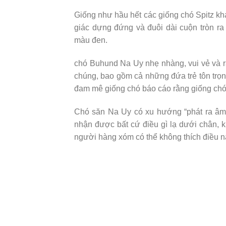
Giống như hầu hết các giống chó Spitz kh
giác dựng đứng và đuôi dài cuộn tròn r
màu đen.
chó Buhund Na Uy nhẹ nhàng, vui vẻ và rấ
chúng, bao gồm cả những đứa trẻ tôn trọ
đam mê giống chó báo cáo rằng giống chó n
Chó săn Na Uy có xu hướng “phát ra âm
nhận được bất cứ điều gì lạ dưới chân, 
người hàng xóm có thể không thích điều n