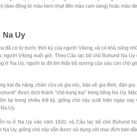
 mì (dao động từ màu kem nhạt đến màu cam sáng) hoặc màu đe
 Na Uy
a đã có từ trước thời kỳ của người Viking, và có khả năng n
 người Viking nuôi giữ. Theo Câu lạc bộ chó Buhund Na Uy 
ing ở Na Uy, người ta đã tìm thấy bộ xương của sáu con chó g
 trại đa năng, chăn cừu và gia súc, bảo vệ gia đình, đàn gia
Buhund” được dịch thành “chó trang trại” trong tiếng Na Uy. Mặ
ồn tại trong nhiều thế kỷ, giống chó này xuất hiện ngày nay
 Na Uy.
iễn ra ở Na Uy vào năm 1920, và Câu lạc bộ chó Buhund No
 Na Uy, giống chó này vẫn được sử dụng với mục đích ban đầ