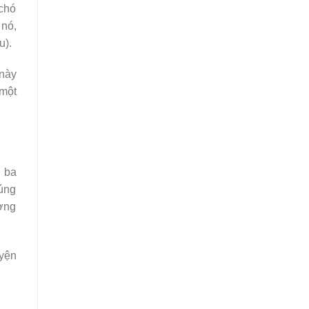
chó
 nó,
u).
 này
 một
n ba
úng
ương
uyện