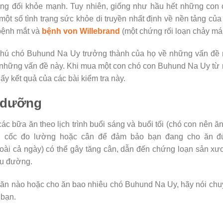
ng đối khỏe mạnh. Tuy nhiên, giống như hầu hết những con 
t số tình trạng sức khỏe di truyền nhất định về nền tảng của
 bệnh mắt và
bệnh von Willebrand
(một chứng rối loạn chảy má
g chú chó Buhund Na Uy trưởng thành của họ về những vấn đề
yền những vấn đề này. Khi mua một con chó con Buhund Na Uy từ
ấy kết quả của các bài kiểm tra này.
h dưỡng
 bữa ăn theo lịch trình buổi sáng và buổi tối (chó con nên ă
g cốc đo lường hoặc cân để đảm bảo bạn đang cho ăn đ
goài cả ngày) có thể gây tăng cân, dẫn đến chứng loạn sản x
ểu đường.
 ăn nào hoặc cho ăn bao nhiêu chó Buhund Na Uy, hãy nói ch
 bạn.