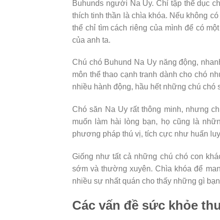
Buhunds người Na Uy. Chỉ tập thể dục c
thích tinh thần là chìa khóa. Nếu không có
thể chỉ tìm cách riêng của mình để có một
của anh ta.
Chú chó Buhund Na Uy năng động, nhanh 
môn thể thao cạnh tranh dành cho chó như
nhiều hành động, hầu hết những chú chó 
Chó săn Na Uy rất thông minh, nhưng ch
muốn làm hài lòng bạn, họ cũng là nhữn
phương pháp thú vị, tích cực như huấn luy
Giống như tất cả những chú chó con khá
sớm và thường xuyên. Chìa khóa để mang
nhiều sự nhất quán cho thấy những gì bạ
Các vấn đề sức khỏe th