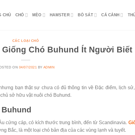
G CHỦ
CHÓ
MÈO
HAMSTER
BÒ SÁT
CÁ CẢNH
TH
CÁC LOẠI CHÓ
 Giống Chó Buhund Ít Người Biết
OSTED ON
04/07/2021
BY
ADMIN
hưng bạn thật sự chưa có đủ thông tin về Đặc điểm, lịch sử,
 chủ sở hữu vật nuôi chó Buhund.
ó Buhund
u cứng cáp, có kích thước trung bình, đến từ Scandinavia.
Gi
g Bắc, là một loại chó bản địa của các vùng lạnh và tuyết.