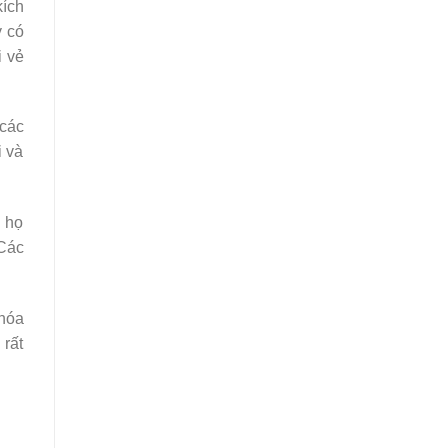
kích
y có
i vẻ
các
i và
ù họ
 Các
 hóa
 rất