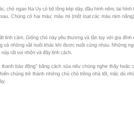
ác, chó ngao Na Uy có bộ lông kép dày, đầu hình nêm, tai hình
a sau. Chúng có hai màu: màu mì (một loạt các màu rám nắng
t tình cảm. Giống chó này yêu thương và tận tụy với gia đình
ng và những vật nuôi khác khi được nuôi cùng nhau. Những n
ày rất vui nhộn và đầy tính cách.
 thanh báo động” bằng cách sủa nếu chúng nghe thấy hoặc 
khiến chúng trở thành những chú chó trông nhà tốt, mặc dù n
ày.