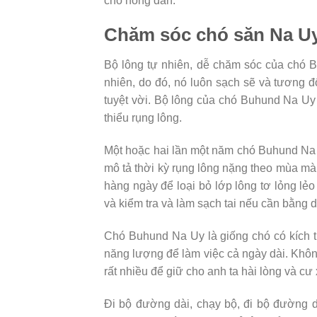
chó nông dân.
Chăm sóc chó săn Na U
Bộ lông tự nhiên, dễ chăm sóc của chó B
nhiên, do đó, nó luôn sạch sẽ và tương đ
tuyệt vời. Bộ lông của chó Buhund Na Uy 
thiểu rụng lông.
Một hoặc hai lần một năm chó Buhund Na 
mô tả thời kỳ rụng lông nặng theo mùa mà 
hàng ngày để loại bỏ lớp lông tơ lỏng l
và kiểm tra và làm sạch tai nếu cần bằng d
Chó Buhund Na Uy là giống chó có kích 
năng lượng để làm việc cả ngày dài. Khôn
rất nhiều để giữ cho anh ta hài lòng và cư 
Đi bộ đường dài, chạy bộ, đi bộ đường dà