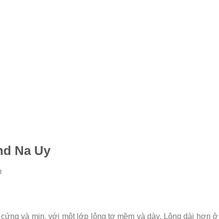
nd Na Uy
m
 cứng và mịn, với một lớp lông tơ mềm và dày. Lông dài hơn ở