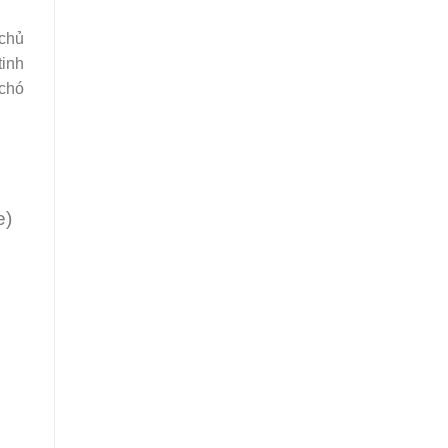
 chủ
tinh
 chó
e)