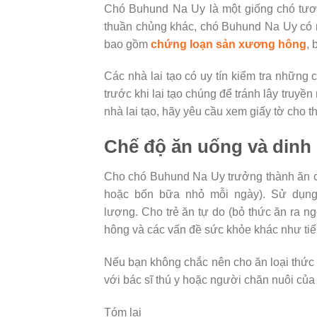
Chó Buhund Na Uy là một giống chó tươ
thuần chủng khác, chó Buhund Na Uy có mộ
bao gồm
chứng loạn sản xương hông
,
Các nhà lai tạo có uy tín kiểm tra nhữn
trước khi lai tạo chúng để tránh lây tru
nhà lai tạo, hãy yêu cầu xem giấy tờ cho th
Chế độ ăn uống và din
Cho chó Buhund Na Uy trưởng thành ăn các
hoặc bốn bữa nhỏ mỗi ngày). Sử dụn
lượng. Cho trẻ ăn tự do (bỏ thức ăn ra n
hông và các vấn đề sức khỏe khác như ti
Nếu bạn không chắc nên cho ăn loại thức
với bác sĩ thú y hoặc người chăn nuôi của
Tóm lại