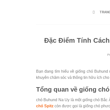
Skip
to
TRAN
content
Đặc Điểm Tính Cách
P
Bạn đang tìm hiểu về giống chó Buhund n
khuyên chăm sóc và thông tin hữu ích cho
Tổng quan về giống ch
chó Buhund Na Uy là một giống chó Bắc Â
chó Spitz
còn được gọi là giống chó phươn