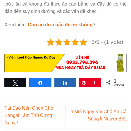
thức ăn và không đủ thức ăn cân bằng và đầy đủ có thể
dẫn đến suy dinh dưỡng và các vấn đề khác.
Xem thêm:
Chó ăn dưa hấu được không
?
5/5 - (1 vote)
1
Tweet
Share
Share
Pin
1
SHARES
Tại Sao Nên Chọn Chó
4 Mối Nguy Khi Chó Ăn Cá
Kangal Làm Thú Cưng
Sống Ít Người Biết
Ngay?