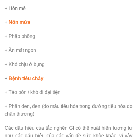
+ Hôn mê
+
Nôn mửa
+ Phập phồng
+ Ăn mất ngon
+ Khó chịu ở bụng
+
Bệnh tiêu chảy
+ Táo bón / khó đi đại tiện
+ Phân đen, đen (do máu tiêu hóa trong đường tiêu hóa do
chấn thương)
Các dấu hiệu của tắc nghẽn GI có thể xuất hiện tương tự
như các dấu hiệu của các vấn đề sức khỏe khác, vì vậy