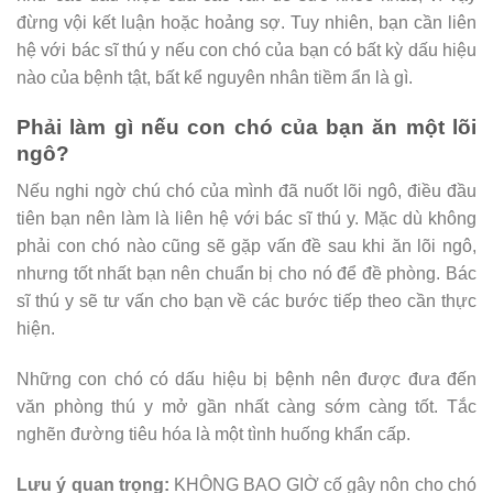
đừng vội kết luận hoặc hoảng sợ. Tuy nhiên, bạn cần liên
hệ với bác sĩ thú y nếu con chó của bạn có bất kỳ dấu hiệu
nào của bệnh tật, bất kể nguyên nhân tiềm ẩn là gì.
Phải làm gì nếu con chó của bạn ăn một lõi
ngô?
Nếu nghi ngờ chú chó của mình đã nuốt lõi ngô, điều đầu
tiên bạn nên làm là liên hệ với bác sĩ thú y. Mặc dù không
phải con chó nào cũng sẽ gặp vấn đề sau khi ăn lõi ngô,
nhưng tốt nhất bạn nên chuẩn bị cho nó để đề phòng. Bác
sĩ thú y sẽ tư vấn cho bạn về các bước tiếp theo cần thực
hiện.
Những con chó có dấu hiệu bị bệnh nên được đưa đến
văn phòng thú y mở gần nhất càng sớm càng tốt. Tắc
nghẽn đường tiêu hóa là một tình huống khẩn cấp.
Lưu ý quan trọng:
KHÔNG BAO GIỜ cố gây nôn cho chó