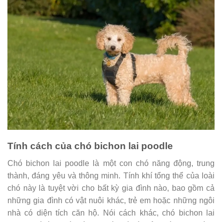
Tính cách của chó bichon lai poodle
Chó bichon lai poodle là một con chó năng động, trung
thành, đáng yêu và thông minh. Tính khí tổng thể của loài
chó này là tuyệt vời cho bất kỳ gia đình nào, bao gồm cả
những gia đình có vật nuôi khác, trẻ em hoặc những ngôi
nhà có diện tích căn hộ. Nói cách khác, chó bichon lai