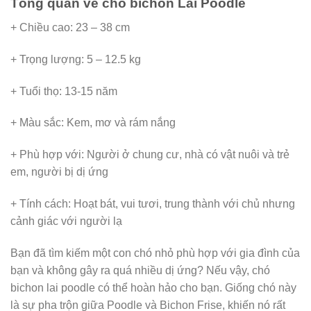
Tổng quan về chó bichon Lai Poodle
+ Chiều cao: 23 – 38 cm
+ Trọng lượng: 5 – 12.5 kg
+ Tuổi thọ: 13-15 năm
+ Màu sắc: Kem, mơ và rám nắng
+ Phù hợp với: Người ở chung cư, nhà có vật nuôi và trẻ
em, người bị dị ứng
+ Tính cách: Hoạt bát, vui tươi, trung thành với chủ nhưng
cảnh giác với người lạ
Bạn đã tìm kiếm một con chó nhỏ phù hợp với gia đình của
bạn và không gây ra quá nhiều dị ứng? Nếu vậy, chó
bichon lai poodle có thể hoàn hảo cho bạn. Giống chó này
là sự pha trộn giữa Poodle và Bichon Frise, khiến nó rất