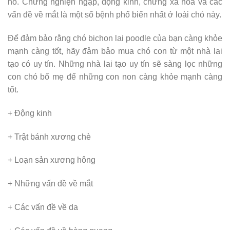
nó. Chứng nghiện ngập, động kinh, chứng xa hoa và các
vấn đề về mắt là một số bệnh phổ biến nhất ở loài chó này.
Để đảm bảo rằng chó bichon lai poodle của bạn càng khỏe
mạnh càng tốt, hãy đảm bảo mua chó con từ một nhà lai
tạo có uy tín. Những nhà lai tạo uy tín sẽ sàng lọc những
con chó bố mẹ để những con non càng khỏe mạnh càng
tốt.
+ Động kinh
+ Trật bánh xương chè
+ Loạn sản xương hông
+ Những vấn đề về mắt
+ Các vấn đề về da