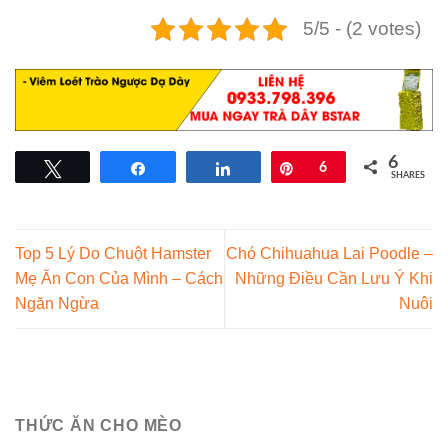
5/5 - (2 votes)
6
Tweet
Share
Share
Pin
6
SHARES
Top 5 Lý Do Chuột Hamster
Chó Chihuahua Lai Poodle –
Mẹ Ăn Con Của Mình – Cách
Những Điều Cần Lưu Ý Khi
Ngăn Ngừa
Nuôi
THỨC ĂN CHO MÈO