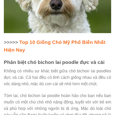
>>>>>
Top 10 Giống Chó Mỹ Phổ Biến Nhất
Hiện Nay
Phân biệt chó bichon lai poodle đực và cái
Không có nhiều sự khác biệt giữa chó bichon lai poodles
đực và cái. Cả hai đều có tính cách giống nhau và đều có
vóc dáng nhỏ, mặc dù con cái sẽ nhỏ hơn một chút.
Tóm lại, chó bichon lai poodle hoàn hảo cho bạn nếu bạn
muốn có một chú chó nhỏ năng động, tuyệt vời với trẻ em
và phù hợp với những người bị dị ứng. Mặc dù loài chó
này vẫn cần được huấn luyện và chơi đùa tốt, nhưng nó là