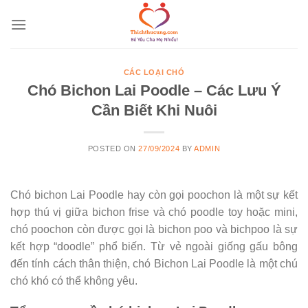
Skip
to
content
CÁC LOẠI CHÓ
Chó Bichon Lai Poodle – Các Lưu Ý
Cần Biết Khi Nuôi
POSTED ON
27/09/2024
BY
ADMIN
Chó bichon Lai Poodle hay còn gọi poochon là một sự kết
hợp thú vị giữa bichon frise và chó poodle toy hoặc mini,
chó poochon còn được gọi là bichon poo và bichpoo là sự
kết hợp “doodle” phổ biến. Từ vẻ ngoài giống gấu bông
đến tính cách thân thiện, chó Bichon Lai Poodle là một chú
chó khó có thể không yêu.