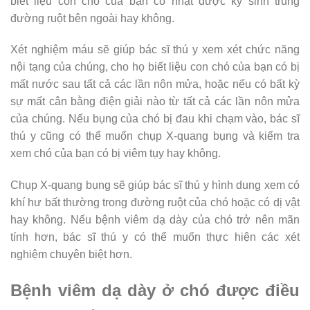
biết liệu con chó của bạn có nhặt được ký sinh trùng
đường ruột bên ngoài hay không.
Xét nghiệm máu sẽ giúp bác sĩ thú y xem xét chức năng
nội tạng của chúng, cho họ biết liệu con chó của bạn có bị
mất nước sau tất cả các lần nôn mửa, hoặc nếu có bất kỳ
sự mất cân bằng điện giải nào từ tất cả các lần nôn mửa
của chúng. Nếu bụng của chó bị đau khi chạm vào, bác sĩ
thú y cũng có thể muốn chụp X-quang bụng và kiểm tra
xem chó của bạn có bị viêm tụy hay không.
Chụp X-quang bụng sẽ giúp bác sĩ thú y hình dung xem có
khí hư bất thường trong đường ruột của chó hoặc có dị vật
hay không. Nếu bệnh viêm dạ dày của chó trở nên mãn
tính hơn, bác sĩ thú y có thể muốn thực hiện các xét
nghiệm chuyên biệt hơn.
Bệnh viêm dạ dày ở chó được điều