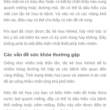
Nếu mắt nó có màu đục hoặc có bất kỳ chất nhầy nào xung
quanh miệng hoặc đường mũi, đó có thể là dấu hiệu của
một con tắc kè hoa bị bệnh. Và nếu nó có các mảng khô
trên da, điều này có thể cho thấy có vấn đề về rụng.
Khi bạn đã chọn được tắc kè hoa Veiled, hãy nhờ bác sĩ
thú y bò sát kiểm tra xem có ký sinh trùng hay không. Đây
không phải là một điều kiện nhất thiết phải hiển nhiên.
Các vấn đề sức khỏe thường gặp
Giống như nhiều loài thằn lằn, tắc kè hoa Veiled dễ bị
nhiễm trùng đường hô hấp và các bệnh liên quan đến
căng thẳng. Tình trạng thiếu hụt canxi và vitamin A do chế
độ ăn uống thiếu chất cũng khá phổ biến.
Nếu tắc kè hoa của bạn có biểu hiện mẩn đỏ hoặc thừa
nước bọt quanh miệng, đây có thể là dấu hiệu của bệnh
thối miệng hoặc viêm miệng. Điều này nên được điều trị