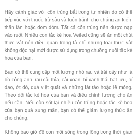
Hãy cảnh giác với côn trùng bắt trong tự nhiên do có thể
tiếp xúc với thuốc trừ sâu và luôn tránh cho chúng ăn kiến ​​
thằn lằn hoặc đom đóm. Tất cả côn trùng nên được nạp
vào ruột. Nhiều con tắc kè hoa Veiled cũng sẽ ăn một chút
thực vật nên điều quan trọng là chỉ những loại thực vật
không độc hại mới được sử dụng trong chuồng nuôi tắc kè
hoa của bạn.
Bạn có thể cung cấp một lượng nhỏ rau và trái cây như lá
bồ công anh, rau cải thìa, cải xoăn, bí xanh thái hạt lựu, bí
đao, ớt đỏ, quả việt quất và những lát táo hoặc lê mỏng.
Theo dõi tắc kè hoa của bạn và điều chỉnh lượng cho ăn
nếu cần. Nếu còn sót lại nhiều côn trùng hoặc tắc kè hoa
của bạn quá sung mãn, bạn có thể giảm lượng thức ăn
cho chúng.
Không bao giờ để con mồi sống trong lồng trong thời gian