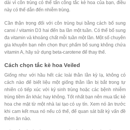
dài vì côn trùng có thể tấn công tắc kè hoa của bạn, điều
này có thể dẫn đến nhiễm trùng.
Cần thận trọng đối với côn trùng bụi bằng cách bổ sung
canxi / vitamin D3 hai đến ba lần một tuần. Có thể bổ sung
đa vitamin và khoáng chất mỗi tuần một lần. Một số chuyên
gia khuyên bạn nên chọn thực phẩm bổ sung không chứa
vitamin A, hãy sử dụng beta-carotene để thay thế.
Cách chọn tắc kè hoa Veiled
Giống như với hầu hết các loài thằn lằn kỳ lạ, không có
cách nào để biết liệu một giống thằn lằn bị bắt trong tự
nhiên có tiếp xúc với ký sinh trùng hoặc các bệnh nhiễm
trùng tiềm ẩn khác hay không. Tốt nhất bạn nên mua tắc kè
hoa che mặt từ một nhà lai tạo có uy tín. Xem nó ăn trước
khi cam kết mua nó nếu có thể, để quan sát bất kỳ vấn đề
thèm ăn nào.