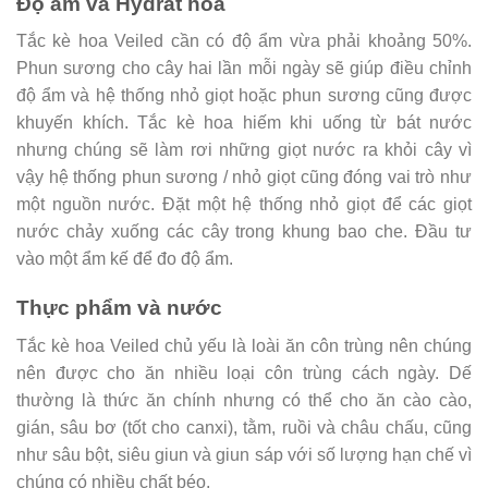
Độ ẩm và Hydrat hóa
Tắc kè hoa Veiled cần có độ ẩm vừa phải khoảng 50%.
Phun sương cho cây hai lần mỗi ngày sẽ giúp điều chỉnh
độ ẩm và hệ thống nhỏ giọt hoặc phun sương cũng được
khuyến khích. Tắc kè hoa hiếm khi uống từ bát nước
nhưng chúng sẽ làm rơi những giọt nước ra khỏi cây vì
vậy hệ thống phun sương / nhỏ giọt cũng đóng vai trò như
một nguồn nước. Đặt một hệ thống nhỏ giọt để các giọt
nước chảy xuống các cây trong khung bao che. Đầu tư
vào một ẩm kế để đo độ ẩm.
Thực phẩm và nước
Tắc kè hoa Veiled chủ yếu là loài ăn côn trùng nên chúng
nên được cho ăn nhiều loại côn trùng cách ngày. Dế
thường là thức ăn chính nhưng có thể cho ăn cào cào,
gián, sâu bơ (tốt cho canxi), tằm, ruồi và châu chấu, cũng
như sâu bột, siêu giun và giun sáp với số lượng hạn chế vì
chúng có nhiều chất béo.