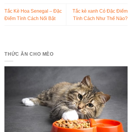
Tắc Kè Hoa Senegal – Đặc
Tắc kè xanh Có Đặc Điểm
Điểm Tính Cách Nổi Bật
Tính Cách Như Thế Nào?
THỨC ĂN CHO MÈO