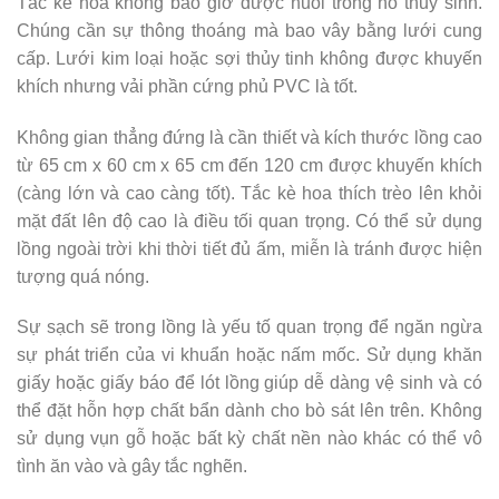
Tắc kè hoa không bao giờ được nuôi trong hồ thủy sinh.
Chúng cần sự thông thoáng mà bao vây bằng lưới cung
cấp. Lưới kim loại hoặc sợi thủy tinh không được khuyến
khích nhưng vải phần cứng phủ PVC là tốt.
Không gian thẳng đứng là cần thiết và kích thước lồng cao
từ 65 cm x 60 cm x 65 cm đến 120 cm được khuyến khích
(càng lớn và cao càng tốt). Tắc kè hoa thích trèo lên khỏi
mặt đất lên độ cao là điều tối quan trọng. Có thể sử dụng
lồng ngoài trời khi thời tiết đủ ấm, miễn là tránh được hiện
tượng quá nóng.
Sự sạch sẽ trong lồng là yếu tố quan trọng để ngăn ngừa
sự phát triển của vi khuẩn hoặc nấm mốc. Sử dụng khăn
giấy hoặc giấy báo để lót lồng giúp dễ dàng vệ sinh và có
thể đặt hỗn hợp chất bẩn dành cho bò sát lên trên. Không
sử dụng vụn gỗ hoặc bất kỳ chất nền nào khác có thể vô
tình ăn vào và gây tắc nghẽn.