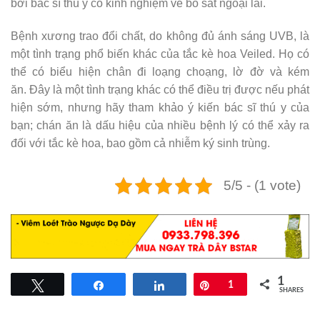
bởi bác sĩ thú y có kinh nghiệm về bò sát ngoại lai.
Bệnh xương trao đổi chất, do không đủ ánh sáng UVB, là
một tình trạng phổ biến khác của tắc kè hoa Veiled. Họ có
thể có biểu hiện chân đi loạng choạng, lờ đờ và kém
ăn. Đây là một tình trạng khác có thể điều trị được nếu phát
hiện sớm, nhưng hãy tham khảo ý kiến ​​bác sĩ thú y của
bạn; chán ăn là dấu hiệu của nhiều bệnh lý có thể xảy ra
đối với tắc kè hoa, bao gồm cả nhiễm ký sinh trùng.
5/5 - (1 vote)
1
Tweet
Share
Share
Pin
1
SHARES