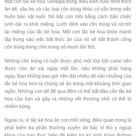
Một con tắc kè hoa Senegal trong điều kiện nuôi nhốt thích
ăn dế, sâu bọ và các loại côn trùng khác có sẵn trong việc
buôn bán vật nuôi. Nó bắt con mồi bằng cách bắn chiếc
lưỡi dài ra khỏi miệng. Lưỡi dính vào côn trùng và rút trở
lại miệng của tắc kè hoa. Một con tắc kè hoa khỏe mạnh
tập trung vào việc bắt thức ăn của nó sẽ bắt thành công
côn trùng trong chín trong số mười lần thử.
Những côn trùng có ruột được phủ một lớp bột canxi nên
được cho ăn vài ngày một lần, nếu không phải hàng
ngày. Bạn không bao giờ nên đặt nhiều dế vào chuồng của
tắc kè hoa hơn là chúng sẽ ăn trong một khoảng thời gian
ngắn. Những con dế để qua đêm có thể bắt đầu cắn tắc kè
hoa của bạn và gây ra những vết thương nhỏ có thể bị
nhiễm trùng.
Ngoài ra, vì tắc kè hoa ăn con mồi sống, điều quan trọng là
phải kiểm tra phân thường xuyên do bác sĩ thú y ngoại
khoa của bạn thực hiện để kiểm tra ký sinh trùng đường