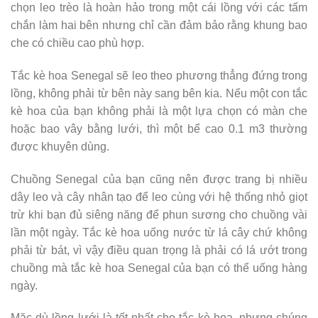
chọn leo trèo là hoàn hảo trong một cái lồng với các tấm
chắn làm hai bên nhưng chỉ cần đảm bảo rằng khung bao
che có chiều cao phù hợp.
Tắc kè hoa Senegal sẽ leo theo phương thẳng đứng trong
lồng, không phải từ bên này sang bên kia. Nếu một con tắc
kè hoa của bạn không phải là một lựa chọn có màn che
hoặc bao vây bằng lưới, thì một bể cao 0.1 m3 thường
được khuyên dùng.
Chuồng Senegal của bạn cũng nên được trang bị nhiều
dây leo và cây nhân tạo để leo cùng với hệ thống nhỏ giọt
trừ khi bạn đủ siêng năng để phun sương cho chuồng vài
lần một ngày. Tắc kè hoa uống nước từ lá cây chứ không
phải từ bát, vì vậy điều quan trọng là phải có lá ướt trong
chuồng mà tắc kè hoa Senegal của bạn có thể uống hàng
ngày.
Mặc dù lồng lưới là tốt nhất cho tắc kè hoa, nhưng chúng