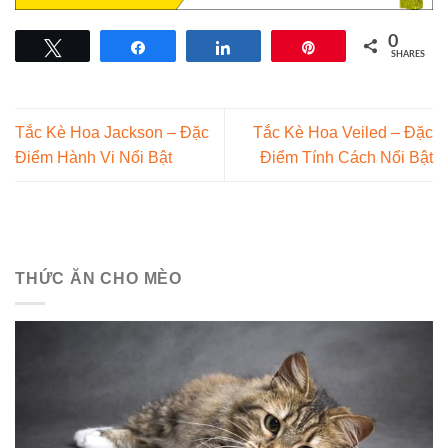
0
Tweet
Share
Share
Pin
SHARES
Tắc Kè Hoa Jackson – Đặc
Tắc Kè Hoa Veiled – Đặc
Điểm Hành Vi Nổi Bật
Điểm Tính Cách Nổi Bật
THỨC ĂN CHO MÈO