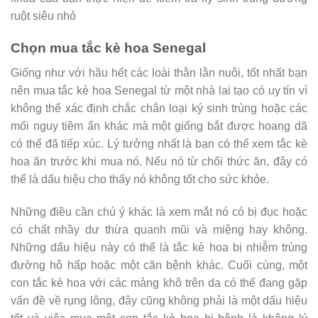
ruột siêu nhỏ
Chọn mua tắc kè hoa Senegal
Giống như với hầu hết các loài thằn lằn nuôi, tốt nhất bạn
nên mua tắc kè hoa Senegal từ một nhà lai tạo có uy tín vì
không thể xác định chắc chắn loại ký sinh trùng hoặc các
mối nguy tiềm ẩn khác mà một giống bắt được hoang dã
có thể đã tiếp xúc. Lý tưởng nhất là bạn có thể xem tắc kè
hoa ăn trước khi mua nó. Nếu nó từ chối thức ăn, đây có
thể là dấu hiệu cho thấy nó không tốt cho sức khỏe.
Những điều cần chú ý khác là xem mắt nó có bị đục hoặc
có chất nhầy dư thừa quanh mũi và miệng hay không.
Những dấu hiệu này có thể là tắc kè hoa bị nhiễm trùng
đường hô hấp hoặc một căn bệnh khác. Cuối cùng, một
con tắc kè hoa với các mảng khô trên da có thể đang gặp
vấn đề về rụng lông, đây cũng không phải là một dấu hiệu