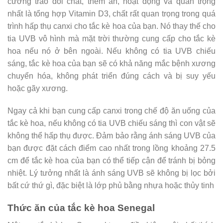
cường trao đổi chất, thèm ăn, hoạt động và quan trọng
nhất là tổng hợp Vitamin D3, chất rất quan trọng trong quá
trình hấp thụ canxi cho tắc kè hoa của bạn. Nó thay thế cho
tia UVB vô hình mà mặt trời thường cung cấp cho tắc kè
hoa nếu nó ở bên ngoài. Nếu không có tia UVB chiếu
sáng, tắc kè hoa của bạn sẽ có khả năng mắc bệnh xương
chuyển hóa, không phát triển đúng cách và bị suy yếu
hoặc gãy xương.
Ngay cả khi bạn cung cấp canxi trong chế độ ăn uống của
tắc kè hoa, nếu không có tia UVB chiếu sáng thì con vật sẽ
không thể hấp thụ được. Đảm bảo rằng ánh sáng UVB của
bạn được đặt cách điểm cao nhất trong lồng khoảng 27.5
cm để tắc kè hoa của bạn có thể tiếp cận để tránh bị bỏng
nhiệt. Lý tưởng nhất là ánh sáng UVB sẽ không bị lọc bởi
bất cứ thứ gì, đặc biệt là lớp phủ bằng nhựa hoặc thủy tinh
Thức ăn của tắc kè hoa Senegal