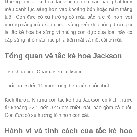
Những con tắc kè hoa Jackson non có màu nâu, phát triển
màu xanh lục sáng hơn vào khoảng bốn hoặc năm tháng
tuổi. Con đực có xu hướng có màu sắc rực rỡ hơn, với
những mảng màu xanh hoặc vàng. Đôi khi chúng được gọi
là tắc kè hoa ba sừng vì những con đực của loài này có
cặp sừng nhỏ màu nâu phía trên mắt và một cái ở mũi.
Tổng quan về tắc kè hoa Jackson
Tên khoa học: Chamaeleo jacksonii
Tuổi thọ: 5 đến 10 năm trong điều kiện nuôi nhốt
Kích thước: Những con tắc kè hoa Jackson có kích thước
từ khoảng 22.5 đến 32.5 cm chiều dài, bao gồm cả đuôi.
Con đực có xu hướng lớn hơn con cái.
Hành vi và tính cách của tắc kè hoa