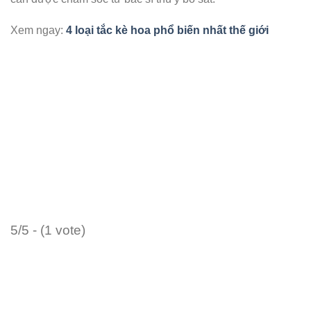
Xem ngay:
4 loại tắc kè hoa phổ biến nhất thế giới
5/5 - (1 vote)