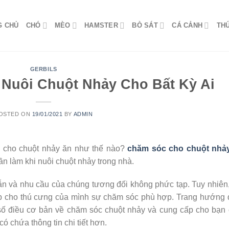
G CHỦ
CHÓ
MÈO
HAMSTER
BÒ SÁT
CÁ CẢNH
TH
GERBILS
 Nuôi Chuột Nhảy Cho Bất Kỳ Ai
OSTED ON
19/01/2021
BY
ADMIN
 cho chuột nhảy ăn như thế nào?
chăm sóc cho chuột nhả
cần làm khi nuôi chuột nhảy trong nhà.
ẫn và nhu cầu của chúng tương đối không phức tạp. Tuy nhiên
ấp cho thú cưng của mình sự chăm sóc phù hợp. Trang hướng
số điều cơ bản về chăm sóc chuột nhảy và cung cấp cho bạn
ó chứa thông tin chi tiết hơn.