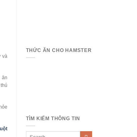
THỨC ĂN CHO HAMSTER
y và
 ăn
 thú
khỏe
TÌM KIẾM THÔNG TIN
uột