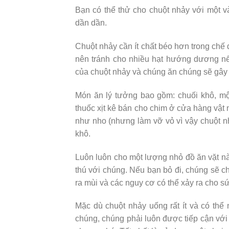
Bạn có thể thử cho chuột nhảy với một v
dần dần.
Chuột nhảy cần ít chất béo hơn trong chế
nên tránh cho nhiều hạt hướng dương n
của chuột nhảy và chúng ăn chúng sẽ gây 
Món ăn lý tưởng bao gồm: chuối khô, mộ
thuốc xịt kê bán cho chim ở cửa hàng vật n
như nho (nhưng làm vỡ vỏ vì vậy chuột nh
khô.
Luôn luôn cho một lượng nhỏ đồ ăn vặt nà
thú với chúng. Nếu bạn bỏ đi, chúng sẽ c
ra mùi và các nguy cơ có thể xảy ra cho s
Mặc dù chuột nhảy uống rất ít và có th
chúng, chúng phải luôn được tiếp cận với 