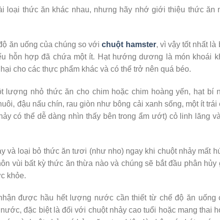
ài loại thức ăn khác nhau, nhưng hãy nhớ giới thiệu thức ăn
 độ ăn uống của chúng so với
chuột hamster
, vì vậy tốt nhất là
ếu hỗn hợp đã chứa một ít. Hạt hướng dương là món khoái k
hại cho các thực phẩm khác và có thể trở nên quá béo.
t lượng nhỏ thức ăn cho chim hoặc chim hoàng yến, hạt bí 
uôi, đậu nấu chín, rau giòn như bông cải xanh sống, một ít trái
ảy có thể dễ dàng nhìn thấy bên trong ẩm ướt) cỏ linh lăng v
y và loại bỏ thức ăn tươi (như nho) ngay khi chuột nhảy mất 
hôn vùi bất kỳ thức ăn thừa nào và chúng sẽ bắt đầu phân hủy
ức khỏe.
ể nhận được hầu hết lượng nước cần thiết từ chế độ ăn uống
nước, đặc biệt là đối với chuột nhảy cao tuổi hoặc mang thai 