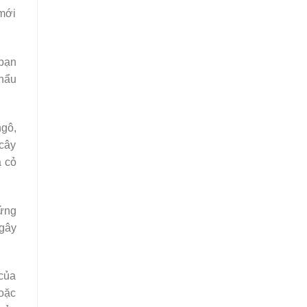
 mới
 bạn
hẩu
ngô,
 cây
à cỏ
hứng
 gây
 của
hoặc