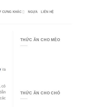
Ứ CƯNG KHÁC
NGỰA
LIÊN HỆ
THỨC ĂN CHO MÈO
y
ra
, có
 dẫn
THỨC ĂN CHO CHÓ
 các