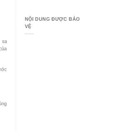
NỘI DUNG ĐƯỢC BẢO
VỆ
ở sa
 của
nước
đúng