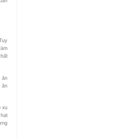
 bạn
Tuy
 làm
chất
ộ ăn
c ăn
ó xu
 hạt
từng