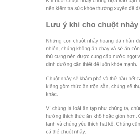
Khi nuôi chuột nhảy chúng dựa vào bạn 
nên kiểm tra sức khỏe thường xuyên để đả
Lưu ý khi cho chuột nhảy
Những con chuột nhảy hoang dã nhận đượ
nhiên, chúng không ăn chay và sẽ ăn côn
thú cưng nên được cung cấp nước ngọt v
dinh dưỡng cần thiết để luôn khỏe mạnh.
Chuột nhảy sẽ khám phá và thử hầu hết c
kiêng gồm thức ăn trộn sẵn, chúng sẽ thự
khác.
Vì chúng là loài ăn tạp như chúng ta, ch
hướng thích thức ăn khô hoặc giòn hơn. 
lanh và chúng yêu thích hạt kê. Chúng cũn
cá thể chuột nhảy.