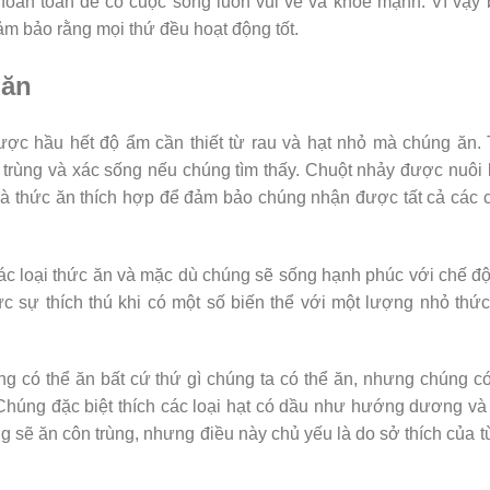
hoàn toàn để có cuộc sống luôn vui vẻ và khỏe mạnh. Vì vậy
m bảo rằng mọi thứ đều hoạt động tốt.
 ăn
c hầu hết độ ẩm cần thiết từ rau và hạt nhỏ mà chúng ăn. 
 trùng và xác sống nếu chúng tìm thấy. Chuột nhảy được nuôi
à thức ăn thích hợp để đảm bảo chúng nhận được tất cả các 
ác loại thức ăn và mặc dù chúng sẽ sống hạnh phúc với chế đ
c sự thích thú khi có một số biến thể với một lượng nhỏ thứ
úng có thể ăn bất cứ thứ gì chúng ta có thể ăn, nhưng chúng c
Chúng đặc biệt thích các loại hạt có dầu như hướng dương và
g sẽ ăn côn trùng, nhưng điều này chủ yếu là do sở thích của 