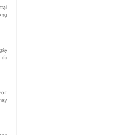
trại
ưỡng
ngày
m đồ
được
chạy