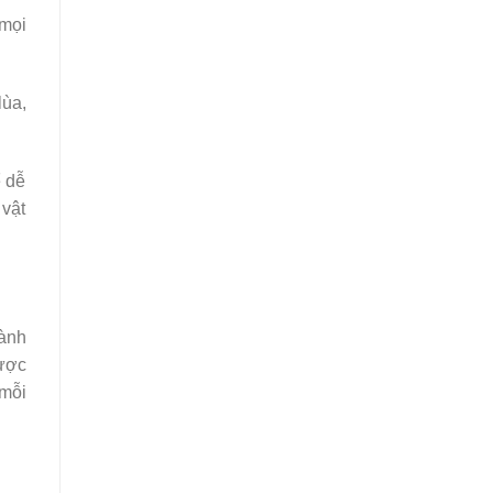
 mọi
lùa,
ể dễ
 vật
dành
được
 mỗi