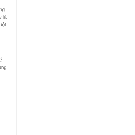
ờng
y là
uột
ể
hung
ỏ