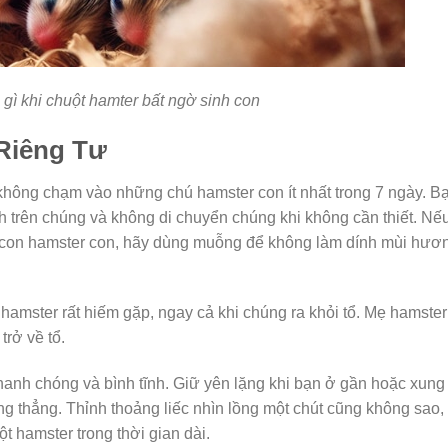
gì khi chuột hamter bất ngờ sinh con
Riêng Tư
không chạm vào những chú hamster con ít nhất trong 7 ngày. B
 trên chúng và không di chuyển chúng khi không cần thiết. Nếu
t con hamster con, hãy dùng muỗng để không làm dính mùi hươ
hamster rất hiếm gặp, ngay cả khi chúng ra khỏi tổ. Mẹ hamster
rở về tổ.
anh chóng và bình tĩnh. Giữ yên lặng khi bạn ở gần hoặc xung
g thẳng. Thỉnh thoảng liếc nhìn lồng một chút cũng không sao,
t hamster trong thời gian dài.