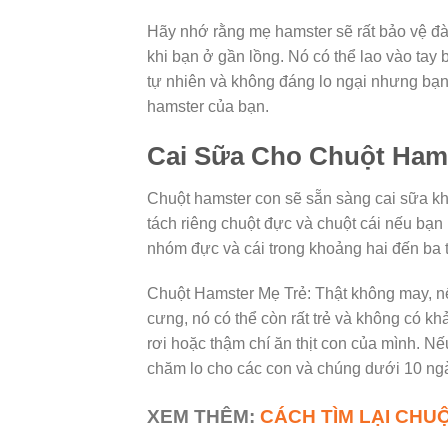
Hãy nhớ rằng mẹ hamster sẽ rất bảo vệ đà
khi bạn ở gần lồng. Nó có thể lao vào tay
tự nhiên và không đáng lo ngại nhưng bạn 
hamster của bạn.
Cai Sữa Cho Chuột Ham
Chuột hamster con sẽ sẵn sàng cai sữa khỏ
tách riêng chuột đực và chuột cái nếu bạn
nhóm đực và cái trong khoảng hai đến ba 
Chuột Hamster Mẹ Trẻ: Thật không may, n
cưng, nó có thể còn rất trẻ và không có kh
rơi hoặc thậm chí ăn thịt con của mình. 
chăm lo cho các con và chúng dưới 10 ngày 
XEM THÊM:
CÁCH TÌM LẠI CHU