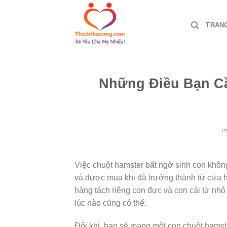
Skip
to
TRAN
content
Những Điều Bạn C
P
Việc chuột hamster bất ngờ sinh con không
và được mua khi đã trưởng thành từ cửa h
hàng tách riêng con đực và con cái từ nh
lúc nào cũng có thể.
Đôi khi, bạn sẽ mang một con chuột hamst