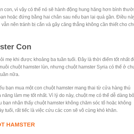
n con, vì vậy có thể nó sẽ hành động hung hăng hơn bình thư
 bạn hoặc đứng bằng hai chân sau nếu bạn lại quá gần. Điều nà
vẫn nên tránh bị cắn và gây căng thẳng không cần thiết cho ch
ster Con
i mẹ khi được khoảng ba tuần tuổi. Đây là thời điểm tốt nhất đ
 nuôi chuột hamster lùn, nhưng chuột hamster Syria có thể ở c
tuần nữa.
ếu bạn mua một con chuột hamster mang thai từ cửa hàng thú
ả năng làm mẹ tốt nhất. Vì lý do này, chuột mẹ có thể dễ dàng b
Nếu bạn nhận thấy chuột hamster không chăm sóc tổ hoặc không
tuổi, rất tiếc là việc cứu các con sẽ vô cùng khó khăn.
ỘT HAMSTER