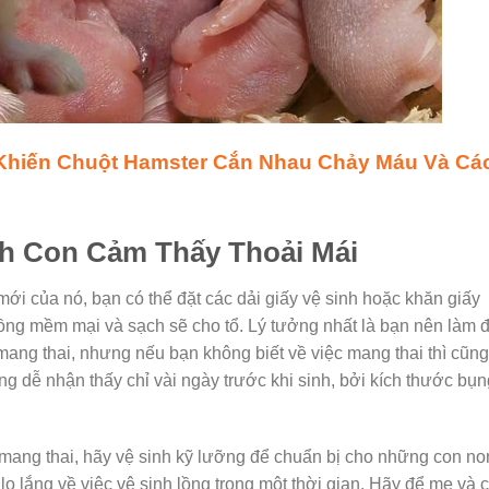
Khiến Chuột Hamster Cắn Nhau Chảy Máu Và Cá
h Con Cảm Thấy Thoải Mái
i của nó, bạn có thể đặt các dải giấy vệ sinh hoặc khăn giấy
uồng mềm mại và sạch sẽ cho tổ. Lý tưởng nhất là bạn nên làm 
mang thai, nhưng nếu bạn không biết về việc mang thai thì cũng
 dễ nhận thấy chỉ vài ngày trước khi sinh, bởi kích thước bụn
mang thai, hãy vệ sinh kỹ lưỡng để chuẩn bị cho những con no
lo lắng về việc vệ sinh lồng trong một thời gian. Hãy để mẹ và 