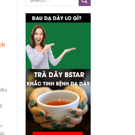
ch
điều
g
n
các