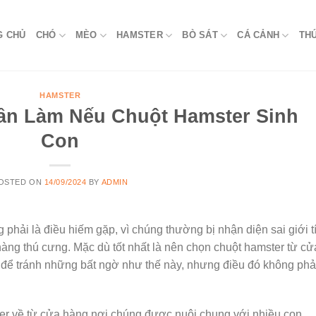
G CHỦ
CHÓ
MÈO
HAMSTER
BÒ SÁT
CÁ CẢNH
TH
HAMSTER
ần Làm Nếu Chuột Hamster Sinh
Con
OSTED ON
14/09/2024
BY
ADMIN
 phải là điều hiếm gặp, vì chúng thường bị nhận diện sai giới t
àng thú cưng. Mặc dù tốt nhất là nên chọn chuột hamster từ cử
ỏ để tránh những bất ngờ như thế này, nhưng điều đó không phả
er về từ cửa hàng nơi chúng được nuôi chung với nhiều con