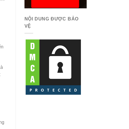
NỘI DUNG ĐƯỢC BẢO
VỆ
n
ến
gà
t
u
ung