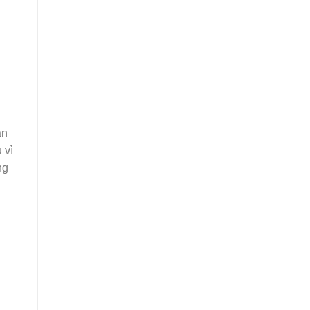
ạn
 vì
ng