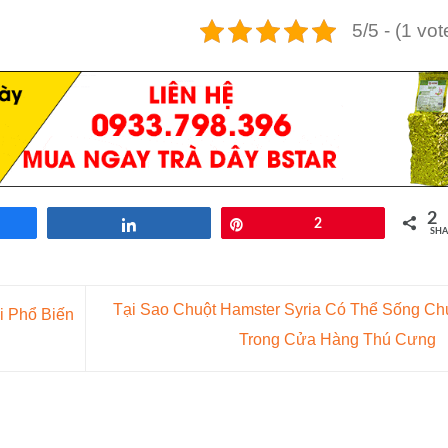
5/5 - (1 vot
2
re
Share
Pin
2
SHA
Tại Sao Chuột Hamster Syria Có Thể Sống Ch
i Phổ Biến
Trong Cửa Hàng Thú Cưng