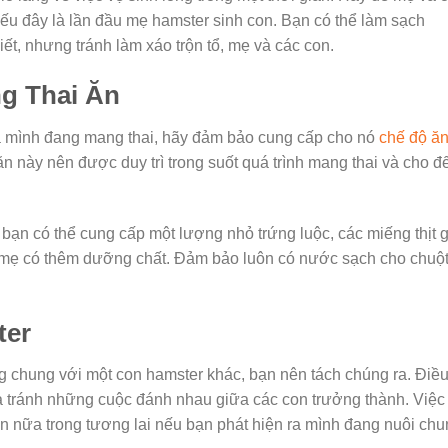
t nếu đây là lần đầu mẹ hamster sinh con. Bạn có thể làm sạch
t, nhưng tránh làm xáo trộn tổ, mẹ và các con.
g Thai Ăn
a mình đang mang thai, hãy đảm bảo cung cấp cho nó
chế độ ă
ăn này nên được duy trì trong suốt quá trình mang thai và cho đ
bạn có thể cung cấp một lượng nhỏ trứng luộc, các miếng thịt 
p mẹ có thêm dưỡng chất. Đảm bảo luôn có nước sạch cho chuộ
ter
 chung với một con hamster khác, bạn nên tách chúng ra. Điề
à tránh những cuộc đánh nhau giữa các con trưởng thành. Việc
lần nữa trong tương lai nếu bạn phát hiện ra mình đang nuôi ch