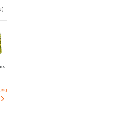
e)
RES
ung