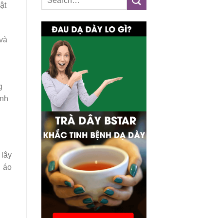
ật
 và
g
ệnh
 lây
n áo