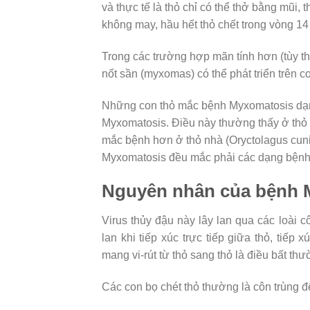
và thực tế là thỏ chỉ có thể thở bằng mũi,
không may, hầu hết thỏ chết trong vòng 14 
Trong các trường hợp mãn tính hơn (tùy th
nốt sần (myxomas) có thể phát triển trên cơ
Những con thỏ mắc bệnh Myxomatosis dạng 
Myxomatosis. Điều này thường thấy ở thỏ
mắc bệnh hơn ở thỏ nhà (Oryctolagus cun
Myxomatosis đều mắc phải các dạng bệnh c
Nguyên nhân của bệnh 
Virus thủy đậu này lây lan qua các loài cô
lan khi tiếp xúc trực tiếp giữa thỏ, tiếp
mang vi-rút từ thỏ sang thỏ là điều bất th
Các con bọ chét thỏ thường là côn trùng đ