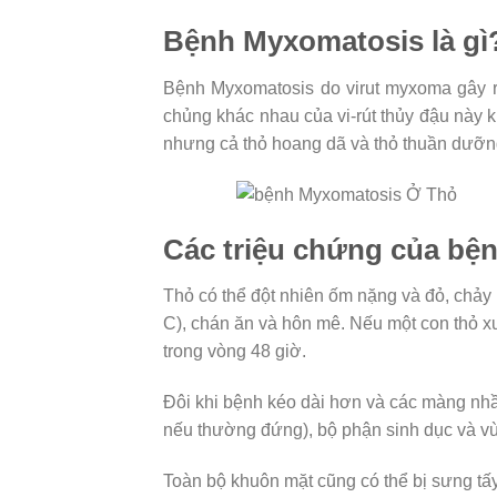
Bệnh Myxomatosis là gì
Bệnh Myxomatosis do virut myxoma gây ra
chủng khác nhau của vi-rút thủy đậu này 
nhưng cả thỏ hoang dã và thỏ thuần dưỡn
Các triệu chứng của bệ
Thỏ có thể đột nhiên ốm nặng và đỏ, chảy n
C), chán ăn và hôn mê. Nếu một con thỏ xu
trong vòng 48 giờ.
Đôi khi bệnh kéo dài hơn và các màng nhầy
nếu thường đứng), bộ phận sinh dục và vù
Toàn bộ khuôn mặt cũng có thể bị sưng tấy 