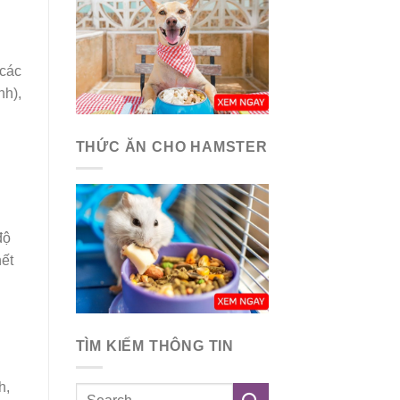
 các
nh),
THỨC ĂN CHO HAMSTER
độ
hết
TÌM KIẾM THÔNG TIN
h,