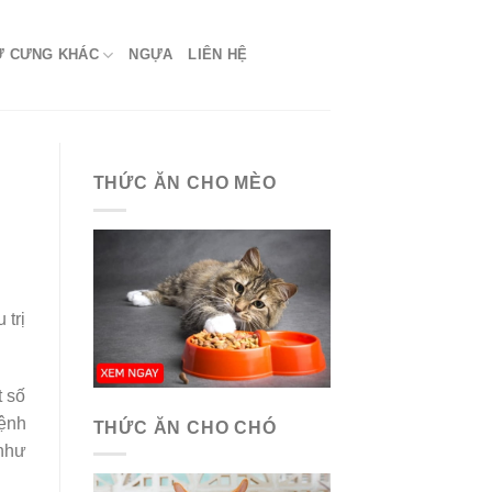
Ứ CƯNG KHÁC
NGỰA
LIÊN HỆ
THỨC ĂN CHO MÈO
 trị
t số
bệnh
THỨC ĂN CHO CHÓ
 như