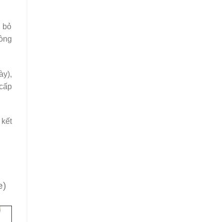
 bỏ
hòng
ày),
 cấp
 kết
e)