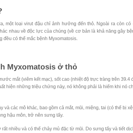
?
, một loại virut đậu chỉ ảnh hưởng đến thỏ. Ngoài ra còn có
khác nhau về độc lực của chúng (về cơ bản là khả năng gây bệ
g đều có thể mắc bệnh Myxomatosis.
nh Myxomatosis ở thỏ
ước mắt (viêm kết mạc), sốt cao (nhiệt độ trực tràng trên 39.4 
ất hiện những triệu chứng này, nó không phải là hiếm khi nó c
 và các mô khác, bao gồm cả mắt, mũi, miệng, tai (có thể bị xệ
ng hậu môn, trở nên sưng tấy.
rất nhiều và có thể chảy mủ đặc từ mũi. Do sưng tấy và tiết dịc