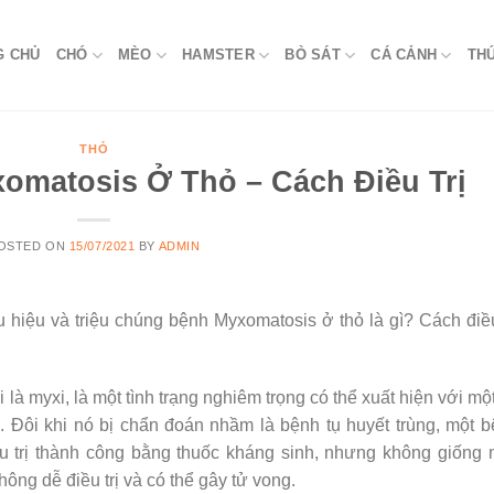
G CHỦ
CHÓ
MÈO
HAMSTER
BÒ SÁT
CÁ CẢNH
TH
THỎ
omatosis Ở Thỏ – Cách Điều Trị
OSTED ON
15/07/2021
BY
ADMIN
hiệu và triệu chúng bệnh Myxomatosis ở thỏ là gì? Cách điều
à myxi, là một tình trạng nghiêm trọng có thể xuất hiện với mộ
i. Đôi khi nó bị chẩn đoán nhầm là bệnh tụ huyết trùng, một 
ều trị thành công bằng thuốc kháng sinh, nhưng không giống
ng dễ điều trị và có thể gây tử vong.