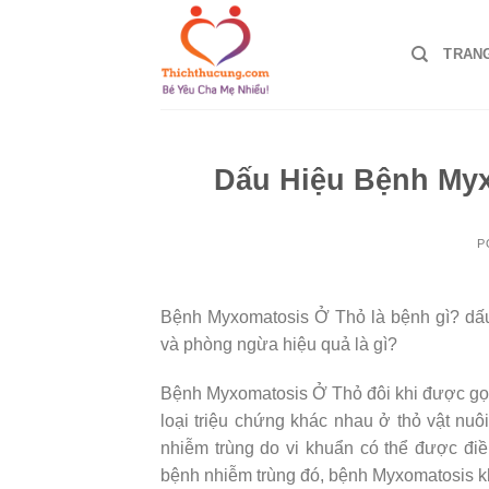
Skip
to
TRAN
content
Dấu Hiệu Bệnh Myx
P
Bệnh Myxomatosis Ở Thỏ là bệnh gì? dấu 
và phòng ngừa hiệu quả là gì?
Bệnh Myxomatosis Ở Thỏ đôi khi được gọi l
loại triệu chứng khác nhau ở thỏ vật nuô
nhiễm trùng do vi khuẩn có thể được đi
bệnh nhiễm trùng đó, bệnh Myxomatosis khô