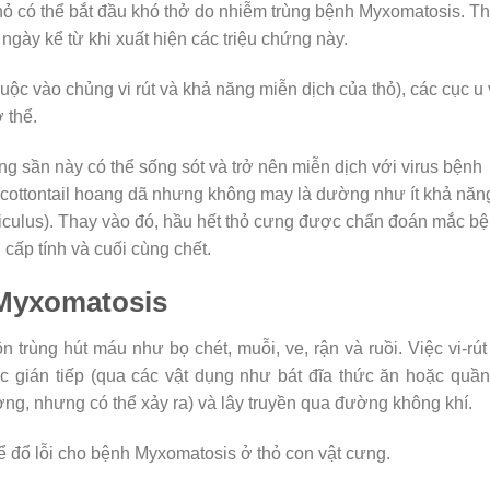
 thỏ có thể bắt đầu khó thở do nhiễm trùng bệnh Myxomatosis. Th
ngày kể từ khi xuất hiện các triệu chứng này.
uộc vào chủng vi rút và khả năng miễn dịch của thỏ), các cục u
 thể.
sần này có thể sống sót và trở nên miễn dịch với virus bệnh
 cottontail hoang dã nhưng không may là dường như ít khả năn
iculus). Thay vào đó, hầu hết thỏ cưng được chẩn đoán mắc b
ấp tính và cuối cùng chết.
Myxomatosis
n trùng hút máu như bọ chét, muỗi, ve, rận và ruồi. Việc vi-rút
 xúc gián tiếp (qua các vật dụng như bát đĩa thức ăn hoặc quầ
ường, nhưng có thể xảy ra) và lây truyền qua đường không khí.
ể đổ lỗi cho bệnh Myxomatosis ở thỏ con vật cưng.