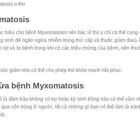
omatosis
ặc hiệu cho bệnh Myxomatosis nên bác sĩ thú y chỉ có thể cung
áng sinh để ngăn ngừa nhiễm trùng thứ cấp và thuốc giảm đau).
i rút và bị bệnh trong khi có các triệu chứng của bệnh, nên th
 sóc giảm nhẹ có thể cho phép thỏ khỏe mạnh hồi phục.
gừa bệnh Myxomatosis
 là đảm bảo không có bọ hoặc ký sinh trùng nào có thể xâm 
 qua côn trùng ở người, tất cả những gì bạn có thể làm là trán
út.