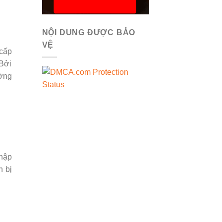
NỘI DUNG ĐƯỢC BẢO
VỆ
 cấp
 Bởi
ường
nhập
h bị