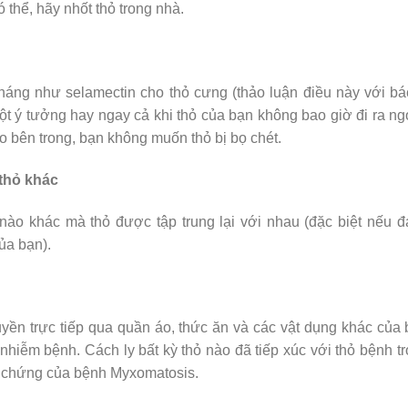
thể, hãy nhốt thỏ trong nhà.
áng như selamectin cho thỏ cưng (thảo luận điều này với bá
một ý tưởng hay ngay cả khi thỏ của bạn không bao giờ đi ra ng
ào bên trong, bạn không muốn thỏ bị bọ chét.
thỏ khác
 nào khác mà thỏ được tập trung lại với nhau (đặc biệt nếu 
ủa bạn).
yền trực tiếp qua quần áo, thức ăn và các vật dụng khác của
nhiễm bệnh. Cách ly bất kỳ thỏ nào đã tiếp xúc với thỏ bệnh t
ệu chứng của bệnh Myxomatosis.