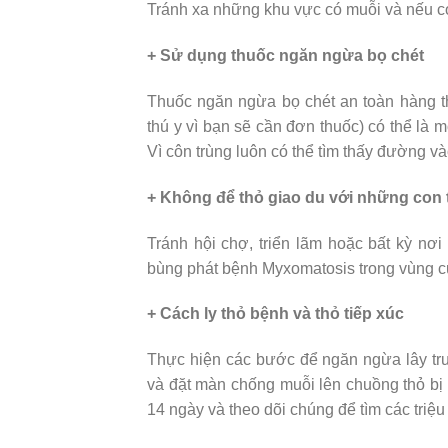
Tránh xa những khu vực có muỗi và nếu có 
+ Sử dụng thuốc ngăn ngừa bọ chét
Thuốc ngăn ngừa bọ chét an toàn hàng th
thú y vì bạn sẽ cần đơn thuốc) có thể là 
Vì côn trùng luôn có thể tìm thấy đường v
+ Không để thỏ giao du với những con 
Tránh hội chợ, triển lãm hoặc bất kỳ nơi
bùng phát bệnh Myxomatosis trong vùng c
+ Cách ly thỏ bệnh và thỏ tiếp xúc
Thực hiện các bước để ngăn ngừa lây tru
và đặt màn chống muỗi lên chuồng thỏ bị 
14 ngày và theo dõi chúng để tìm các tri