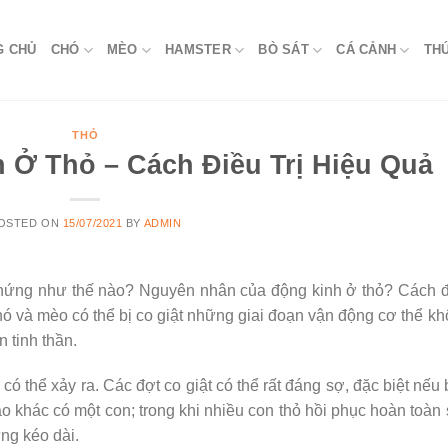
G CHỦ
CHÓ
MÈO
HAMSTER
BÒ SÁT
CÁ CẢNH
TH
THỎ
 Ở Thỏ – Cách Điều Trị Hiệu Quả
OSTED ON
15/07/2021
BY
ADMIN
chứng như thế nào? Nguyên nhân của động kinh ở thỏ? Cách 
chó và mèo có thể bị co giật những giai đoạn vận động cơ thể k
 tinh thần.
ó thể xảy ra. Các đợt co giật có thể rất đáng sợ, đặc biệt nếu
ào khác có một con; trong khi nhiều con thỏ hồi phục hoàn toàn
ứng kéo dài.