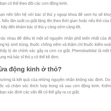
 bạn có thể theo dõi các cơn động kinh.
bạn nên liên hệ với bác sĩ thú y ngoại khoa để xem họ sẽ kh
 Nếu tần suất co giật tăng lên theo thời gian hoặc nếu thỏ của
, hãy đến khám bác sĩ thú y càng sớm càng tốt.
 khác nhau để điều trị một số nguyên nhân phổ biến nhất của 
ống ký sinh trùng, thuốc chống viêm và thậm chí thuốc kiểm soá
hấy lý do chính xác gây ra cơn co giật. Phenobarbital là một 
ng mà bác sĩ thú y có thể kê đơn.
ừa động kinh ở thỏ?
 thường là kết quả của những nguyên nhân không xác định. Do
c và chăm sóc thích hợp trong và sau cơn động kinh. Kiểm 
bạn xác định các vấn đề có thể gây ra co giật.