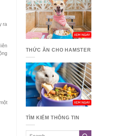
y ra
liên
THỨC ĂN CHO HAMSTER
động
 một
TÌM KIẾM THÔNG TIN