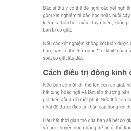
Bác sĩ thú y có thể đề nghị các xét nghi
gồm xét nghiệm tế bào học hoặc nuôi cấy 
kiểm tra hóa học máu. Tuy nhiên, không c
bạn bị co giật.
Nếu các xét nghiệm không kết luận được 
bạn, bạn có thể thử dùng “cocktail” của cá
soát co giật lâu dài.
Cách điều trị động kinh 
Nếu bạn có mặt khi thỏ lên cơn co giật, h
hất tung hoặc ngã và làm tổn thương bản 
giật kéo dài dưới một phút. Nếu thỏ tiếp t
nhất để được điều trị khẩn cấp trong khi d
Hầu hết thời gian thỏ của bạn sẽ hết co giậ
và nói chuyện nhẹ nhàng để an ủi thỏ khi