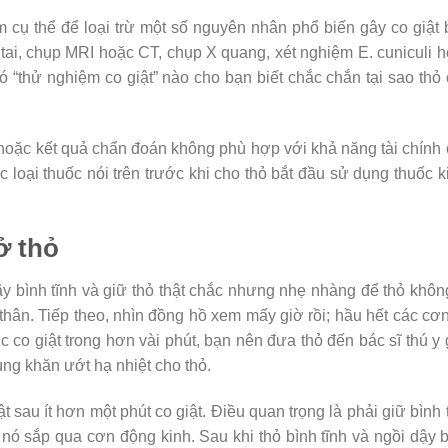
ệm cụ thể để loại trừ một số nguyên nhân phổ biến gây co giật
tai, chụp MRI hoặc CT, chụp X quang, xét nghiệm E. cuniculi 
ó “thử nghiệm co giật” nào cho bạn biết chắc chắn tại sao thỏ
hoặc kết quả chẩn đoán không phù hợp với khả năng tài chính
c loại thuốc nói trên trước khi cho thỏ bắt đầu sử dụng thuốc 
ở thỏ
ãy bình tĩnh và giữ thỏ thật chắc nhưng nhẹ nhàng để thỏ khôn
thân. Tiếp theo, nhìn đồng hồ xem mấy giờ rồi; hầu hết các cơ
ục co giật trong hơn vài phút, bạn nên đưa thỏ đến bác sĩ thú y
ùng khăn ướt hạ nhiệt cho thỏ.
t sau ít hơn một phút co giật. Điều quan trọng là phải giữ bình 
 nó sắp qua cơn động kinh. Sau khi thỏ bình tĩnh và ngồi dậy 