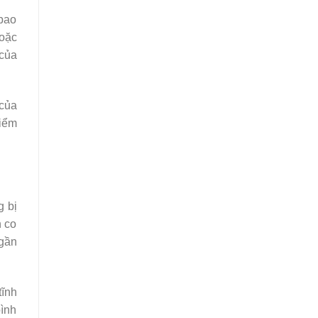
 bao
hoặc
 của
 của
kiểm
g bị
n co
 gần
tĩnh
bình