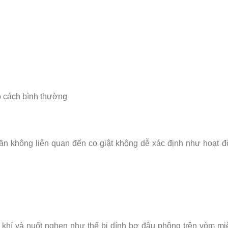
o cách bình thường
ần không liên quan đến co giật không dễ xác định như hoạt 
g khí và nuốt nghẹn như thể bị dính bơ đậu phộng trên vòm m