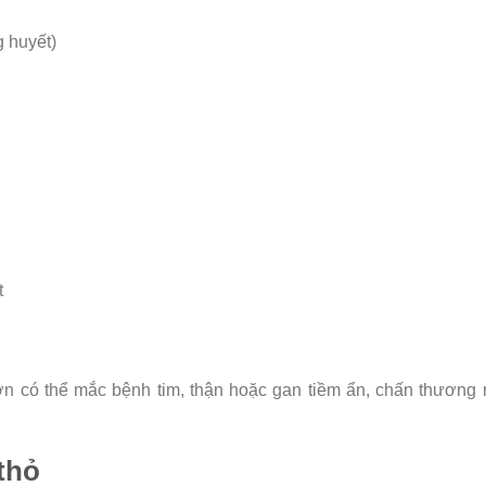
 huyết)
t
ơn có thể mắc bệnh tim, thận hoặc gan tiềm ẩn, chấn thương
thỏ