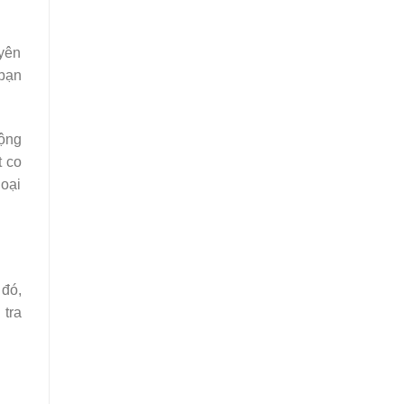
uyên
 bạn
động
t co
loại
 đó,
tra