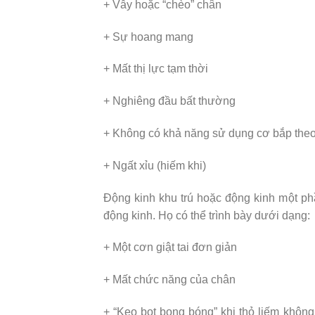
+ Vẫy hoặc “chèo” chân
+ Sự hoang mang
+ Mất thị lực tạm thời
+ Nghiêng đầu bất thường
+ Không có khả năng sử dụng cơ bắp the
+ Ngất xỉu (hiếm khi)
Động kinh khu trú hoặc động kinh một ph
động kinh. Họ có thể trình bày dưới dạng:
+ Một cơn giật tai đơn giản
+ Mất chức năng của chân
+ “Kẹo bọt bong bóng” khi thỏ liếm khôn