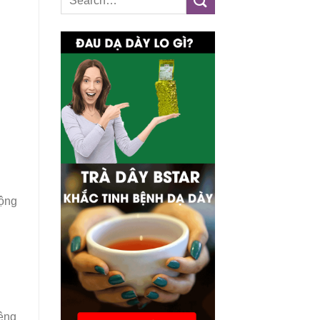
động
iệng