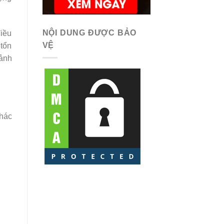
NỘI DUNG ĐƯỢC BẢO
điều
VỆ
 tổn
 ảnh
khác