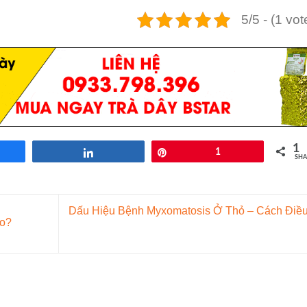
5/5 - (1 vot
1
re
Share
Pin
1
SHA
Dấu Hiệu Bệnh Myxomatosis Ở Thỏ – Cách Điều 
ao?