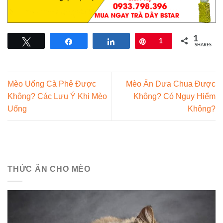
1
Tweet
Share
Share
Pin
1
SHARES
Mèo Uống Cà Phê Được
Mèo Ăn Dưa Chua Được
Không? Các Lưu Ý Khi Mèo
Không? Có Nguy Hiểm
Uống
Không?
THỨC ĂN CHO MÈO