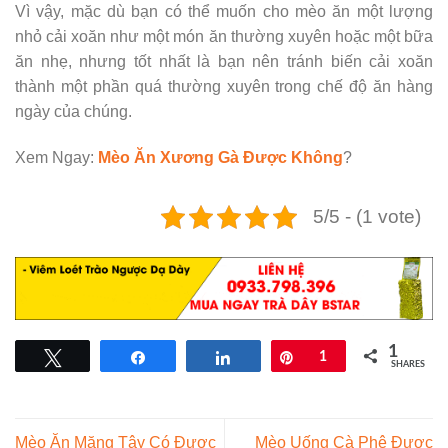
Vì vậy, mặc dù bạn có thể muốn cho mèo ăn một lượng
nhỏ cải xoăn như một món ăn thường xuyên hoặc một bữa
ăn nhẹ, nhưng tốt nhất là bạn nên tránh biến cải xoăn
thành một phần quá thường xuyên trong chế độ ăn hàng
ngày của chúng.
Xem Ngay:
Mèo Ăn Xương Gà Được Không
?
5/5 - (1 vote)
1
Tweet
Share
Share
Pin
1
SHARES
Mèo Ăn Măng Tây Có Được
Mèo Uống Cà Phê Được