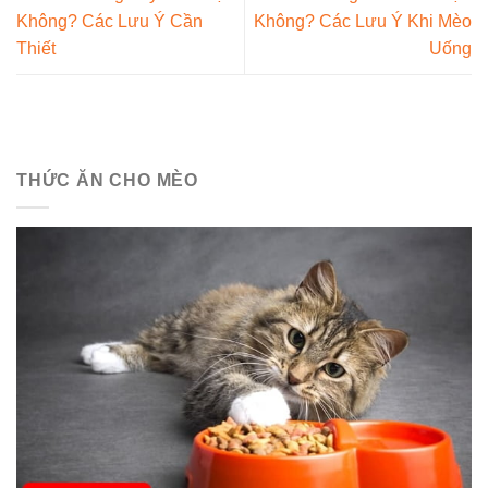
Không? Các Lưu Ý Cần
Không? Các Lưu Ý Khi Mèo
Thiết
Uống
THỨC ĂN CHO MÈO