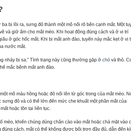
?
ứ ba bị lồi ra, sưng đỏ thành một mô nổi rõ bên cạnh mắt. Một tu
vệ và giữ ẩm cho mắt mèo. Khi hoạt động đúng cách và ở vị trí
iấu ở góc hốc mắt. Khi bị mắt anh đào, tuyến này mắc kẹt ở vị t
ủa nước mắt.
g nháy bị sa.” Tình trạng này cũng thường gặp ở
chó
và thỏ. C
thể mắc bệnh mắt anh đào.
 một mô màu hồng hoặc đỏ nổi lên từ góc trong của mắt mèo. N
 sưng đỏ và có thể lớn đến mức che khuất một phần mắt của
ất hoặc tồn tại liên tục.
số mèo, khiến chúng dùng chân cào vào mắt hoặc chà mặt vào 
g đúng cách, mắt có thể không được bôi trơn đầy đủ, dẫn đến k