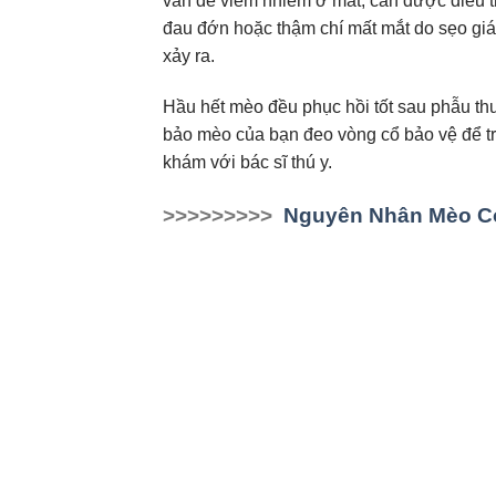
vấn đề viêm nhiễm ở mắt, cần được điều trị
đau đớn hoặc thậm chí mất mắt do sẹo gi
xảy ra.
Hầu hết mèo đều phục hồi tốt sau phẫu t
bảo mèo của bạn đeo vòng cổ bảo vệ để tr
khám với bác sĩ thú y.
>>>>>>>>>
Nguyên Nhân Mèo C