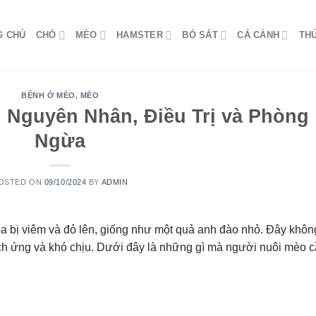
G CHỦ
CHÓ
MÈO
HAMSTER
BÒ SÁT
CÁ CẢNH
TH
BỆNH Ở MÈO
,
MÈO
 Nguyên Nhân, Điều Trị và Phòng
Ngừa
OSTED ON
09/10/2024
BY
ADMIN
ba bị viêm và đỏ lên, giống như một quả anh đào nhỏ. Đây khôn
ích ứng và khó chịu. Dưới đây là những gì mà người nuôi mèo 