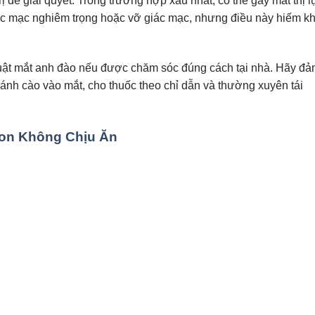
 để giải quyết. Trong trường hợp xấu nhất, có thể gây mất thị l
ác mạc nghiêm trọng hoặc vỡ giác mạc, nhưng điều này hiếm kh
huật mắt anh đào nếu được chăm sóc đúng cách tại nhà. Hãy đ
ánh cào vào mắt, cho thuốc theo chỉ dẫn và thường xuyên tái
on Không Chịu Ăn