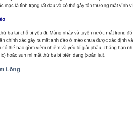
c mạc là tình trạng rất đau và có thể gây tổn thương mắt vĩnh vi
Mèo
thứ ba tại chỗ bị yếu đi. Màng nháy và tuyến nước mắt trong đó 
hân chính xác gây ra mắt anh đào ở mèo chưa được xác định và
ần có thể bao gồm viêm nhiễm và yếu tố giải phẫu, chẳng hạn n
) hoặc sụn mí mắt thứ ba bị biến dạng (xoắn lại).
ếm Lông