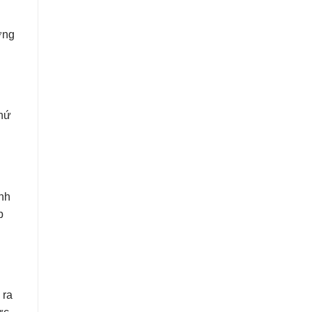
ơng
thứ
ỉnh
p
 ra