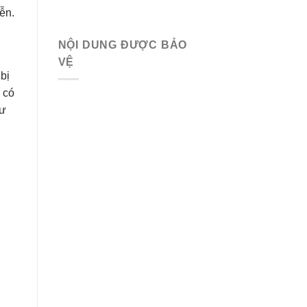
ễn.
NỘI DUNG ĐƯỢC BẢO
VỆ
bị
 có
hư