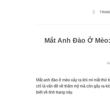
Skip
to
TRAN
content
Mắt Anh Đào Ở Mèo:
P
Mắt anh đào ở mèo xảy ra khi mí mắt thứ 
chỉ là vấn đề về thẩm mỹ mà còn gây ra k
biết về tình trạng này.