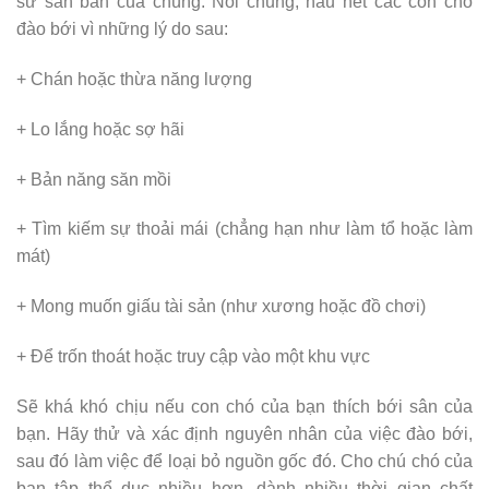
sử săn bắn của chúng. Nói chung, hầu hết các con chó
đào bới vì những lý do sau:
+ Chán hoặc thừa năng lượng
+ Lo lắng hoặc sợ hãi
+ Bản năng săn mồi
+ Tìm kiếm sự thoải mái (chẳng hạn như làm tổ hoặc làm
mát)
+ Mong muốn giấu tài sản (như xương hoặc đồ chơi)
+ Để trốn thoát hoặc truy cập vào một khu vực
Sẽ khá khó chịu nếu con chó của bạn thích bới sân của
bạn. Hãy thử và xác định nguyên nhân của việc đào bới,
sau đó làm việc để loại bỏ nguồn gốc đó. Cho chú chó của
bạn tập thể dục nhiều hơn, dành nhiều thời gian chất