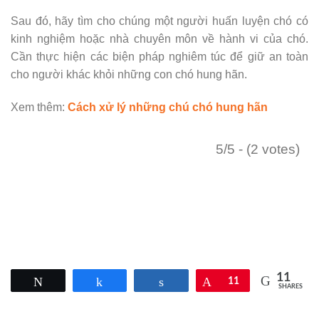
Sau đó, hãy tìm cho chúng một người huấn luyện chó có
kinh nghiệm hoặc nhà chuyên môn về hành vi của chó.
Cần thực hiện các biện pháp nghiêm túc để giữ an toàn
cho người khác khỏi những con chó hung hãn.
Xem thêm:
Cách xử lý những chú chó hung hãn
5/5 - (2 votes)
11
Tweet
Share
Share
Pin
11
SHARES