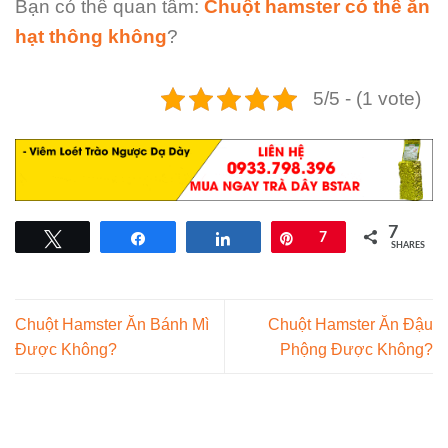
Bạn có thể quan tâm:
Chuột hamster có thể ăn
hạt thông không
?
5/5 - (1 vote)
7
Tweet
Share
Share
Pin
7
SHARES
Chuột Hamster Ăn Bánh Mì
Chuột Hamster Ăn Đậu
Được Không?
Phộng Được Không?