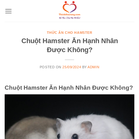
Skip
to
content
THỨC ĂN CHO HAMSTER
Chuột Hamster Ăn Hạnh Nhân
Được Không?
POSTED ON
25/09/2024
BY
ADMIN
Chuột Hamster Ăn Hạnh Nhân Được Không?