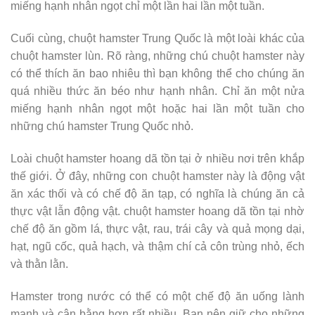
miếng hạnh nhân ngọt chỉ một lần hai lần một tuần.
Cuối cùng, chuột hamster Trung Quốc là một loài khác của
chuột hamster lùn. Rõ ràng, những chú chuột hamster này
có thể thích ăn bao nhiêu thì bạn không thể cho chúng ăn
quá nhiều thức ăn béo như hạnh nhân. Chỉ ăn một nửa
miếng hạnh nhân ngọt một hoặc hai lần một tuần cho
những chú hamster Trung Quốc nhỏ.
Loài chuột hamster hoang dã tồn tại ở nhiều nơi trên khắp
thế giới. Ở đây, những con chuột hamster này là động vật
ăn xác thối và có chế độ ăn tạp, có nghĩa là chúng ăn cả
thực vật lẫn động vật. chuột hamster hoang dã tồn tại nhờ
chế độ ăn gồm lá, thực vật, rau, trái cây và quả mọng dại,
hạt, ngũ cốc, quả hạch, và thậm chí cả côn trùng nhỏ, ếch
và thằn lằn.
Hamster trong nước có thể có một chế độ ăn uống lành
mạnh và cân bằng hơn rất nhiều. Bạn nên giữ cho những