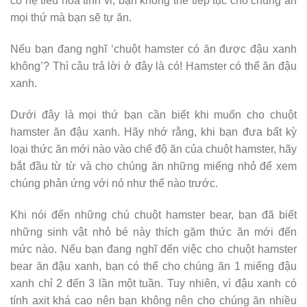
có hệ tiêu hóa tinh vi, bạn không thể tiếp tục cho chúng ăn
mọi thứ mà bạn sẽ tự ăn.
Nếu bạn đang nghĩ ‘chuột hamster có ăn được đậu xanh
không’? Thì câu trả lời ở đây là có! Hamster có thể ăn đậu
xanh.
Dưới đây là mọi thứ bạn cần biết khi muốn cho chuột
hamster ăn đậu xanh. Hãy nhớ rằng, khi bạn đưa bất kỳ
loại thức ăn mới nào vào chế độ ăn của chuột hamster, hãy
bắt đầu từ từ và cho chúng ăn những miếng nhỏ để xem
chúng phản ứng với nó như thế nào trước.
Khi nói đến những chú chuột hamster bear, bạn đã biết
những sinh vật nhỏ bé này thích gặm thức ăn mới đến
mức nào. Nếu bạn đang nghĩ đến việc cho chuột hamster
bear ăn đậu xanh, bạn có thể cho chúng ăn 1 miếng đậu
xanh chỉ 2 đến 3 lần một tuần. Tuy nhiên, vì đậu xanh có
tính axit khá cao nên bạn không nên cho chúng ăn nhiều