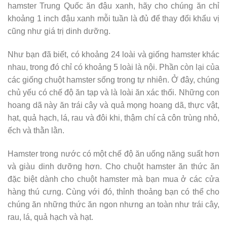
hamster Trung Quốc ăn đậu xanh, hãy cho chúng ăn chỉ
khoảng 1 inch đậu xanh mỗi tuần là đủ để thay đổi khẩu vị
cũng như giá trị dinh dưỡng.
Như bạn đã biết, có khoảng 24 loài và giống hamster khác
nhau, trong đó chỉ có khoảng 5 loài là nội. Phần còn lại của
các giống chuột hamster sống trong tự nhiên. Ở đây, chúng
chủ yếu có chế độ ăn tạp và là loài ăn xác thối. Những con
hoang dã này ăn trái cây và quả mọng hoang dã, thực vật,
hạt, quả hạch, lá, rau và đôi khi, thậm chí cả côn trùng nhỏ,
ếch và thằn lằn.
Hamster trong nước có một chế độ ăn uống năng suất hơn
và giàu dinh dưỡng hơn. Cho chuột hamster ăn thức ăn
đặc biệt dành cho chuột hamster mà bạn mua ở các cửa
hàng thú cưng. Cùng với đó, thỉnh thoảng bạn có thể cho
chúng ăn những thức ăn ngon nhưng an toàn như trái cây,
rau, lá, quả hạch và hạt.