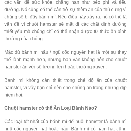
các vấn đề sức khỏe, chẳng hạn như béo phì và tiểu
đường. Nó cũng có thể cản trở sự thèm ăn của thú cưng vì
chúng sẽ bị đầy bánh mì. Nếu điều này xảy ra, nó có thể là
vấn đề vì chuột hamster sẽ mất đi các chất dinh dưỡng
thiết yếu mà chúng chỉ có thể nhận được từ thức ăn bình
thường của chúng.
Mặc dù bánh mì nâu / ngũ cốc nguyên hạt là một sự thay
thế lành mạnh hơn, nhưng bạn vẫn không nên cho chuột
hamster ăn với số lượng lớn hoặc thường xuyên.
Bánh mì không cần thiết trong chế độ ăn của chuột
hamster, vì vậy bạn chỉ nên cho chúng ăn trong những dịp
hiếm hoi.
Chuột hamster có thể Ăn Loại Bánh Nào?
Các loại tốt nhất của bánh mì để nuôi hamster là bánh mì
ngũ cốc nguyên hạt hoặc nâu. Bánh mì có nạm hạt cũng