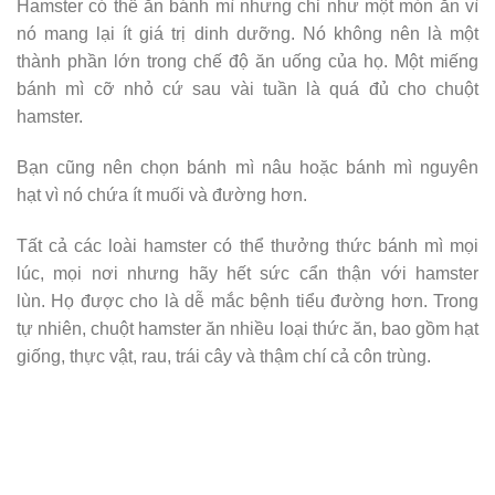
Hamster có thể ăn bánh mì nhưng chỉ như một món ăn vì
nó mang lại ít giá trị dinh dưỡng. Nó không nên là một
thành phần lớn trong chế độ ăn uống của họ. Một miếng
bánh mì cỡ nhỏ cứ sau vài tuần là quá đủ cho chuột
hamster.
Bạn cũng nên chọn bánh mì nâu hoặc bánh mì nguyên
hạt vì nó chứa ít muối và đường hơn.
Tất cả các loài hamster có thể thưởng thức bánh mì mọi
lúc, mọi nơi nhưng hãy hết sức cẩn thận với hamster
lùn. Họ được cho là dễ mắc bệnh tiểu đường hơn. Trong
tự nhiên, chuột hamster ăn nhiều loại thức ăn, bao gồm hạt
giống, thực vật, rau, trái cây và thậm chí cả côn trùng.