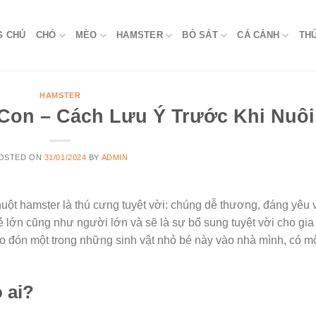
G CHỦ
CHÓ
MÈO
HAMSTER
BÒ SÁT
CÁ CẢNH
TH
HAMSTER
Con – Cách Lưu Ý Trước Khi Nuôi
OSTED ON
31/01/2024
BY
ADMIN
t hamster là thú cưng tuyệt vời: chúng dễ thương, đáng yêu 
rẻ lớn cũng như người lớn và sẽ là sự bổ sung tuyệt vời cho gia
o đón một trong những sinh vật nhỏ bé này vào nhà mình, có m
 ai?