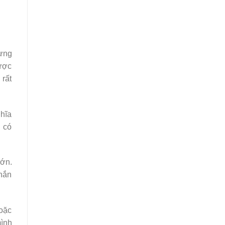
hưng
được
 rất
ghĩa
g có
lớn.
chắn
hoặc
mình