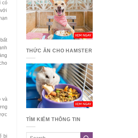
ì có
 với
 hạn
 bất
hạnh
THỨC ĂN CHO HAMSTER
hàng
 cho
ỏ và
ượng
được
TÌM KIẾM THÔNG TIN
ể bị