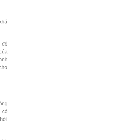
 khá
o để
 của
uanh
 cho
ồng
n có
hời