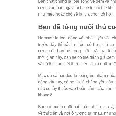
Bản chất chúng là loài sống về đêm và nhi
cưng vào ban ngày thì hamster có thể khô
như mèo hoặc chó sẽ là lựa chọn tốt hơn.
Bạn đã từng nuôi thú c
Hamster là loài động vật nhỏ tuyệt vời
trước đây thì trách nhiệm sở hữu thú cư
cưng của bạn bè trong một hoặc hai tuần
thời gian này, bạn sẽ có thể đánh giá xem
và có thể cam kết thực hiện tất cả những 
Mặc dù cả hai đều là loài gặm nhấm nhỏ, 
động vật này, có nghĩa là chúng yêu cầu
nào sẽ tùy thuộc vào hoàn cảnh của bạn 
không?
Bạn có muốn nuôi hai hoặc nhiều con vậ
về thức ăn và nơi ở tương tự nhau, nhưng