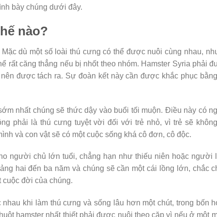
rình bày chúng dưới đây.
thế nào?
. Mặc dù một số loài thú cưng có thể được nuôi cùng nhau, n
 thể rất căng thẳng nếu bị nhốt theo nhóm. Hamster Syria phải 
g nên được tách ra. Sự đoàn kết này cần được khắc phục bằng
sớm nhất chúng sẽ thức dậy vào buổi tối muộn. Điều này có n
ng phải là thú cưng tuyệt vời đối với trẻ nhỏ, vì trẻ sẽ khôn
mình và con vật sẽ có một cuộc sống khá cô đơn, cô độc.
ho người chủ lớn tuổi, chẳng hạn như thiếu niên hoặc người 
ảng hai đến ba năm và chúng sẽ cần một cái lồng lớn, chắc 
ốt cuộc đời của chúng.
 nhau khi làm thú cưng và sống lâu hơn một chút, trong bốn 
ột hamster nhất thiết phải được nuôi theo cặp vì nếu ở một 