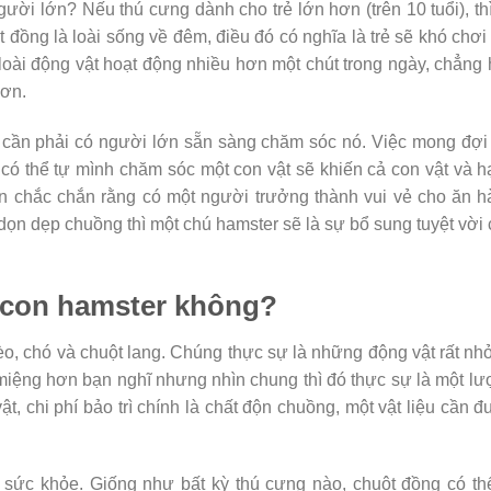
ười lớn? Nếu thú cưng dành cho trẻ lớn hơn (trên 10 tuổi), th
 đồng là loài sống về đêm, điều đó có nghĩa là trẻ sẽ khó chơi
oài động vật hoạt động nhiều hơn một chút trong ngày, chẳng
hơn.
ì cần phải có người lớn sẵn sàng chăm sóc nó. Việc mong đợi
 có thể tự mình chăm sóc một con vật sẽ khiến cả con vật và 
n chắc chắn rằng có một người trưởng thành vui vẻ cho ăn 
dọn dẹp chuồng thì một chú hamster sẽ là sự bổ sung tuyệt vời
 con hamster không?
èo, chó và chuột lang. Chúng thực sự là những động vật rất nh
miệng hơn bạn nghĩ nhưng nhìn chung thì đó thực sự là một l
, chi phí bảo trì chính là chất độn chuồng, một vật liệu cần 
 sức khỏe. Giống như bất kỳ thú cưng nào, chuột đồng có th