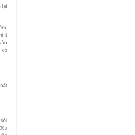
 lại
đêm,
ỉ ít
 vào
 có
 bất
 sôi
 đều