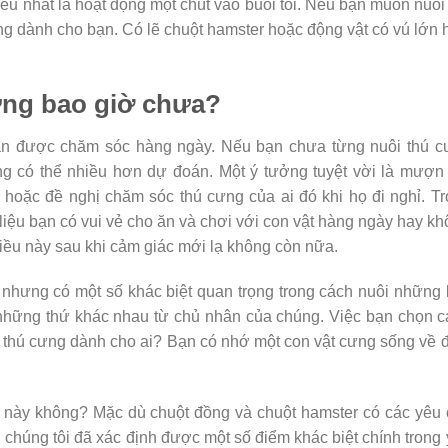
ều nhất là hoạt động một chút vào buổi tối. Nếu bạn muốn nuôi
ng dành cho bạn. Có lẽ chuột hamster hoặc động vật có vú lớn
ưng bao giờ chưa?
 cần được chăm sóc hàng ngày. Nếu bạn chưa từng nuôi thú 
ng có thể nhiều hơn dự đoán. Một ý tưởng tuyệt vời là mượn
 hoặc đề nghị chăm sóc thú cưng của ai đó khi họ đi nghỉ. T
 liệu bạn có vui vẻ cho ăn và chơi với con vật hàng ngày hay k
điều này sau khi cảm giác mới lạ không còn nữa.
nhưng có một số khác biệt quan trọng trong cách nuôi những 
 những thứ khác nhau từ chủ nhân của chúng. Việc bạn chọn 
– thú cưng dành cho ai? Bạn có nhớ một con vật cưng sống về
t này không? Mặc dù chuột đồng và chuột hamster có các yêu
 chúng tôi đã xác định được một số điểm khác biệt chính trong