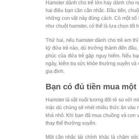
Hamster dành cho trẻ lớn hay dành cho ng
hai điều bạn cần cân nhắc. Đầu tiên, chuột
những con vật này đúng cách. Có một số l
như chuột hamster, có thể là lựa chọn tốt 
Thứ hai, nếu hamster dành cho trẻ em th
kỳ đứa trẻ nào, dù trưởng thành đến đâu,
phúc của đứa trẻ gặp nguy hiểm. Nếu bạ
ngày, kiểm tra sức khỏe thường xuyên và 
gia đình.
Bạn có đủ tiền mua một
Hamster là vật nuôi tương đối rẻ so với m
mặc dù chúng sẽ nhét nhiều thức ăn vào 
khá nhỏ. Khi bạn đã mua chuồng và con vật
thay thế thường xuyên.
Một cân nhắc tài chính khác là chăm sóc