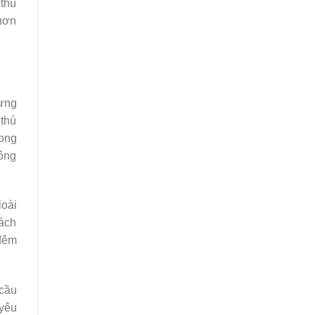
 thú
 hơn
cưng
 thú
rong
hông
loài
cách
 đêm
 cầu
 yêu