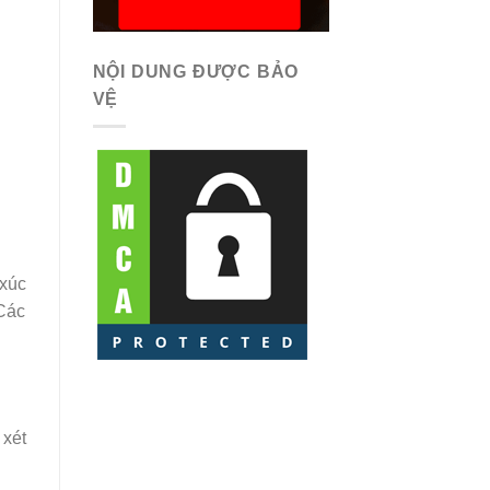
NỘI DUNG ĐƯỢC BẢO
VỆ
 xúc
 Các
 xét