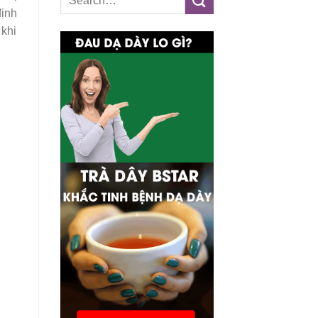
định
 khi