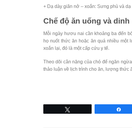
+ Dạ dày giãn nở – xoắn: Sưng phù và dạ
Chế độ ăn uống và din
Mỗi ngày hươu nai cần khoảng ba đến bốn
họ nuốt thức ăn hoặc ăn quá nhiều một 
xoắn lại, đó là một cấp cứu y tế.
Theo dõi cân nặng của chó để ngăn ngừa b
thảo luận về lịch trình cho ăn, lượng thức 
Tweet
Sha