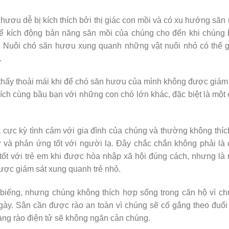
hươu dễ bị kích thích bởi thị giác con mồi và có xu hướng săn
hể kích động bản năng săn mồi của chúng cho đến khi chúng 
nh. Nuôi chó săn hươu xung quanh những vật nuôi nhỏ có thể 
.
thấy thoải mái khi để chó săn hươu của mình không được giám
ch cùng bầu bạn với những con chó lớn khác, đặc biệt là một
 cực kỳ tình cảm với gia đình của chúng và thường không thíc
 và phản ứng tốt với người lạ. Đây chắc chắn không phải là
tốt với trẻ em khi được hòa nhập xã hội đúng cách, nhưng là
ược giám sát xung quanh trẻ nhỏ.
 biếng, nhưng chúng không thích hợp sống trong căn hộ vì c
ày. Sân cần được rào an toàn vì chúng sẽ cố gắng theo đuổi
hàng rào điện tử sẽ không ngăn cản chúng.