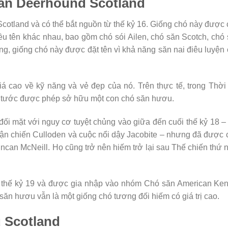
săn Deerhound Scotland
otland và có thể bắt nguồn từ thế kỷ 16. Giống chó này được
iều tên khác nhau, bao gồm chó sói Ailen, chó săn Scotch, chó
g, giống chó này được đặt tên vì khả năng săn nai điêu luyện
 cao về kỹ năng và vẻ đẹp của nó. Trên thực tế, trong Thời
bá tước được phép sở hữu một con chó săn hươu.
 đối mặt với nguy cơ tuyệt chủng vào giữa đến cuối thế kỷ 18 –
trận chiến Culloden và cuộc nổi dậy Jacobite – nhưng đã được
an McNeill. Họ cũng trở nên hiếm trở lại sau Thế chiến thứ 
 thế kỷ 19 và được gia nhập vào nhóm Chó săn American Ken
ăn hươu vẫn là một giống chó tương đối hiếm có giá trị cao.
 Scotland