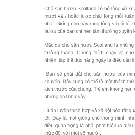
Chó săn hươu Scotland có bộ lông xù xì v
mượt và / hoặc lược chải lông mỗi tuần
nhất. Giống chó này rụng lông với tỷ lệ 
hươu của bạn chỉ nên tắm thường xuyên kh
Mặc dù chó săn hươu Scotland là những v
trưởng thành. Chúng thích chạy và chơi
nhiên, tập thể dục hàng ngày là điều cần 
Bạn sẽ phải dắt chó săn hươu của mình 
chuyển. Đây cũng có thể là một thách thức 
kích thước của chúng. Trẻ em không nên d
những đợt như vậy.
Huấn luyện thích hợp và xã hội hóa rất q
tốt. Đây là một giống chó thông minh nh
điều quan trọng là phải phát hiện ra điều
thức đối với một số người.