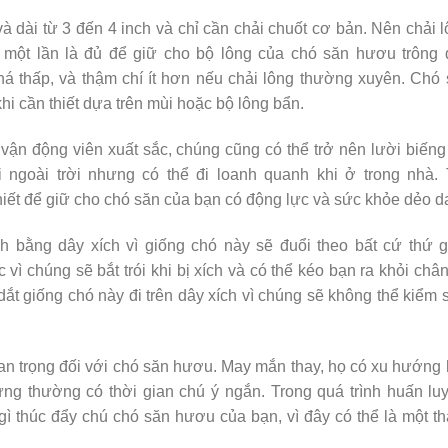
à dài từ 3 đến 4 inch và chỉ cần chải chuốt cơ bản. Nên chải 
 một lần là đủ để giữ cho bộ lông của chó săn hươu trông 
khá thấp, và thậm chí ít hơn nếu chải lông thường xuyên. Chó
i cần thiết dựa trên mùi hoặc bộ lông bẩn.
ận động viên xuất sắc, chúng cũng có thể trở nên lười biếng
 ngoài trời nhưng có thể đi loanh quanh khi ở trong nhà. 
thiết để giữ cho chó săn của bạn có động lực và sức khỏe dẻo da
bằng dây xích vì giống chó này sẽ đuổi theo bất cứ thứ gì
vì chúng sẽ bắt trói khi bị xích và có thể kéo bạn ra khỏi châ
ắt giống chó này đi trên dây xích vì chúng sẽ không thể kiểm 
uan trọng đối với chó săn hươu. May mắn thay, họ có xu hướng
ưng thường có thời gian chú ý ngắn. Trong quá trình huấn lu
 gì thúc đẩy chú chó săn hươu của bạn, vì đây có thể là một t