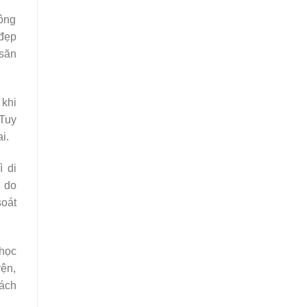
lông
đẹp
 săn
 khi
Tuy
i.
 di
n do
soát
 học
yện,
hách