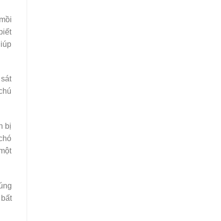
 mồi
biết
giúp
 sát
 chú
h bị
 chó
 một
húng
 bất