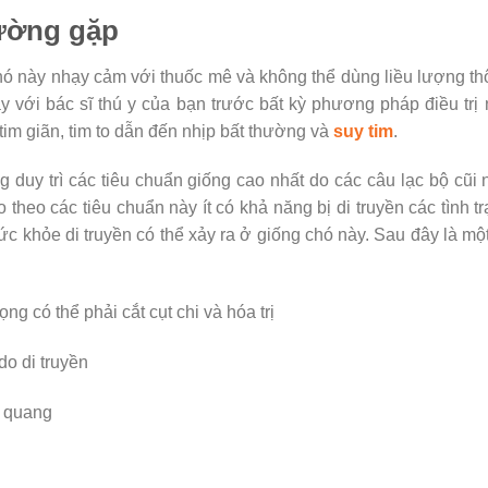
ường gặp
hó này nhạy cảm với thuốc mê và không thể dùng liều lượng t
 với bác sĩ thú y của bạn trước bất kỳ phương pháp điều trị
m giãn, tim to dẫn đến nhịp bất thường và
suy tim
.
 duy trì các tiêu chuẩn giống cao nhất do các câu lạc bộ cũi
theo các tiêu chuẩn này ít có khả năng bị di truyền các tình t
c khỏe di truyền có thể xảy ra ở giống chó này. Sau đây là mộ
g có thể phải cắt cụt chi và hóa trị
do di truyền
g quang