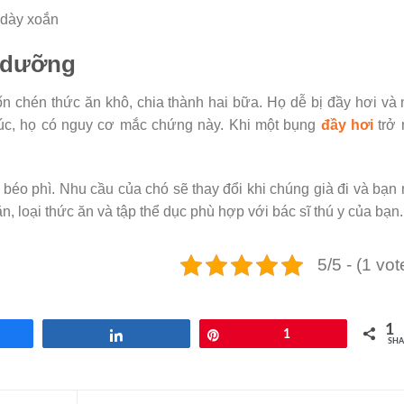
 dày xoắn
h dưỡng
 chén thức ăn khô, chia thành hai bữa. Họ dễ bị đầy hơi và
lúc, họ có nguy cơ mắc chứng này. Khi một bụng
đầy hơi
trở 
éo phì. Nhu cầu của chó sẽ thay đổi khi chúng già đi và bạn
ăn, loại thức ăn và tập thể dục phù hợp với bác sĩ thú y của bạn.
5/5 - (1 vot
1
re
Share
Pin
1
SHA