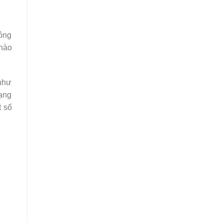
hông
 nào
 như
rạng
t số