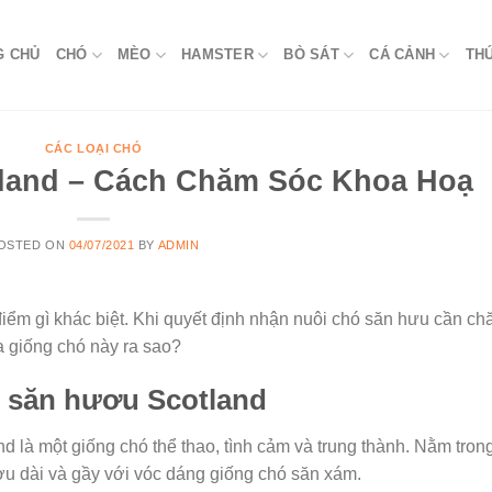
G CHỦ
CHÓ
MÈO
HAMSTER
BÒ SÁT
CÁ CẢNH
TH
CÁC LOẠI CHÓ
land – Cách Chăm Sóc Khoa Hoạ
OSTED ON
04/07/2021
BY
ADMIN
iểm gì khác biệt. Khi quyết định nhận nuôi chó săn hưu cần c
 giống chó này ra sao?
 săn hươu Scotland
là một giống chó thể thao, tình cảm và trung thành. Nằm tron
u dài và gầy với vóc dáng giống chó săn xám.