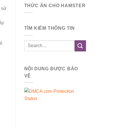
THỨC ĂN CHO HAMSTER
à sử
ày
TÌM KIẾM THÔNG TIN
t
NỘI DUNG ĐƯỢC BẢO
VỆ