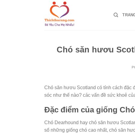
Skip
to
TRAN
content
Chó săn hươu Scot
P
Chó săn hươu Scotland có tính cách đặc đ
sóc như thế nào? các vấn đề sức khoẻ của
Đặc điểm của giống Chó
Chó Dearhound hay chó săn hươu Scotland 
số những giống chó cao nhất, chó săn hươ