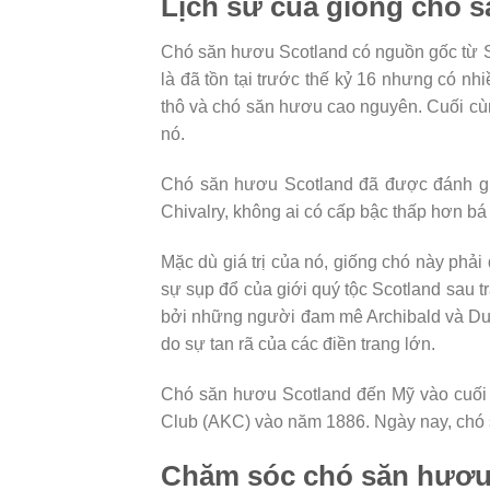
Lịch sử của giống chó 
Chó săn hươu Scotland có nguồn gốc từ Sc
là đã tồn tại trước thế kỷ 16 nhưng có nh
thô và chó săn hươu cao nguyên. Cuối cùn
nó.
Chó săn hươu Scotland đã được đánh giá
Chivalry, không ai có cấp bậc thấp hơn 
Mặc dù giá trị của nó, giống chó này phải
sự sụp đổ của giới quý tộc Scotland sau 
bởi những người đam mê Archibald và Dunc
do sự tan rã của các điền trang lớn.
Chó săn hươu Scotland đến Mỹ vào cuối
Club (AKC) vào năm 1886. Ngày nay, chó s
Chăm sóc chó săn hươu