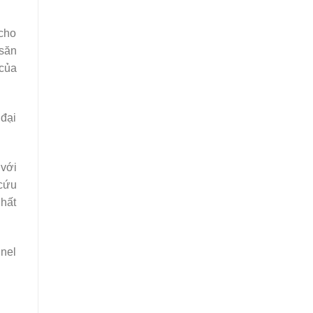
 cho
 săn
 của
 đại
 với
 cứu
nhất
nel