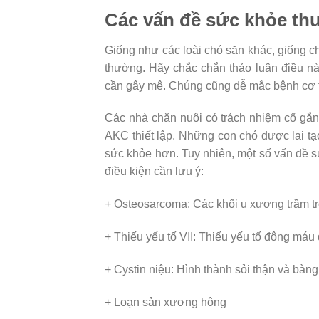
Các vấn đề sức khỏe th
Giống như các loài chó săn khác, giống c
thường. Hãy chắc chắn thảo luận điều này
cần gây mê. Chúng cũng dễ mắc bệnh cơ ti
Các nhà chăn nuôi có trách nhiệm cố gắng
AKC thiết lập. Những con chó được lai tạo 
sức khỏe hơn. Tuy nhiên, một số vấn đề sứ
điều kiện cần lưu ý:
+ Osteosarcoma: Các khối u xương trầm trọn
+ Thiếu yếu tố VII: Thiếu yếu tố đông máu 
+ Cystin niệu: Hình thành sỏi thận và bàn
+ Loạn sản xương hông