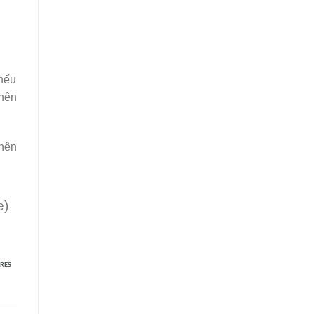
 nếu
nên
 nên
e)
RES