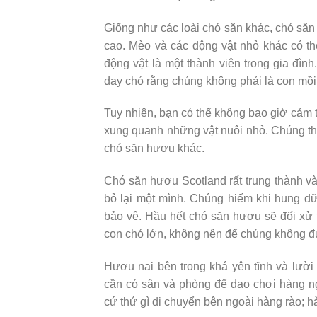
Giống như các loài chó săn khác, chó săn 
cao. Mèo và các động vật nhỏ khác có t
động vật là một thành viên trong gia đì
dạy chó rằng chúng không phải là con mồi
Tuy nhiên, bạn có thể không bao giờ cảm 
xung quanh những vật nuôi nhỏ. Chúng thí
chó săn hươu khác.
Chó săn hươu Scotland rất trung thành và
bỏ lại một mình. Chúng hiếm khi hung dữ
bảo vệ. Hầu hết chó săn hươu sẽ đối xử 
con chó lớn, không nên để chúng không đ
Hươu nai bên trong khá yên tĩnh và lười
cần có sân và phòng để dạo chơi hàng ng
cứ thứ gì di chuyển bên ngoài hàng rào; 