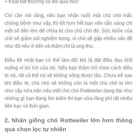
+ Khát bất thường và đói quá mức
Chỉ cần nói rằng, nếu bạn nhận nuôi một chú chó mắc
chứng bệnh như vậy, thì tốt hơn hết bạn nên sẵn sàng chi
một số tiền lớn để chữa trị cho chú chó đó. Sức khỏe của
chó sẽ giảm sút nghiêm trọng, vì chó sẽ gặp nhiều vấn đề
như đã nêu ở trên và thậm chí là ung thư.
Điều tốt nhất bạn có thể làm đôi khi là đặt điều đau khổ
xuống vì lợi ích của nó. Nếu bạn thậm chí chọn cách điều
trị nó, rất có thể nó sẽ không sống được lâu. Chưa kể sau
khi điều trị, chú chó sẽ không còn là một chú chó to lớn
như vậy nữa nên nếu một chú chó Rottweiler dạng đại như
những gì bạn đang tìm kiếm thì bạn vừa lãng phí rất nhiều
tiền bạc và thời gian.
2. Nhân giống chó Rottweiler lớn hơn thông
qua chọn lọc tự nhiên