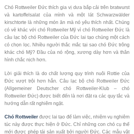
Chó Rottweiler Đức thích gia vị dưa bắp cải trên bratwurst
và kartoffelsalat của mình và một lát Schwarzwälder
kirschtorte là những món ăn mà nó yêu thích nhất. Chúng
có vẻ khác với chó Rottweiler Mỹ vì chó Rottweiler Đức là
câu lạc bộ chó Rottweiler của Đức lai tạo chúng một cách
có chọn lọc. Nhiều người thắc mắc tại sao chó Đức trông
khác chó Mỹ? Đầu của nó rộng, xương dày hơn và thân
hình chắc nịch hơn.
Lời giải thích là do chất lượng quy trình nuôi Rottie của
Đức vượt trội hơn hẳn. Câu lạc bộ chó Rottweiler Đức
(Allgemeiner Deutscher chó Rottweiler-Klub – chó
Rottweiler Đức) được biết đến là nơi đặt ra các quy tắc và
hướng dẫn rất nghiêm ngặt.
Chó Rottweiler
được lai tạo để làm việc, nhiệm vụ nghiêm
túc này được thực hiện ở Đức. Chỉ những con chó cụ thể
mới được phép tái sản xuất bởi người Đức. Các mẫu vật