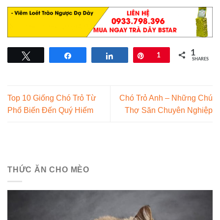
1
Tweet
Share
Share
Pin
1
SHARES
Top 10 Giống Chó Trỏ Từ
Chó Trỏ Anh – Những Chú
Phổ Biến Đến Quý Hiếm
Thợ Săn Chuyên Nghiệp
THỨC ĂN CHO MÈO