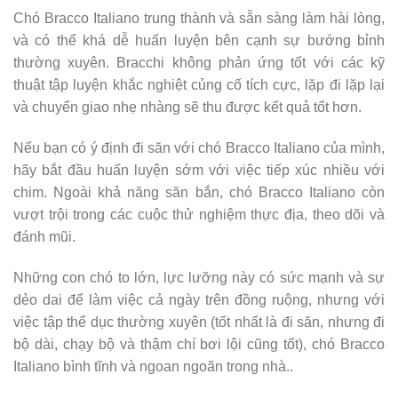
Chó Bracco Italiano trung thành và sẵn sàng làm hài lòng,
và có thể khá dễ huấn luyện bên cạnh sự bướng bỉnh
thường xuyên. Bracchi không phản ứng tốt với các kỹ
thuật tập luyện khắc nghiệt củng cố tích cực, lặp đi lặp lại
và chuyển giao nhẹ nhàng sẽ thu được kết quả tốt hơn.
Nếu bạn có ý định đi săn với chó Bracco Italiano của mình,
hãy bắt đầu huấn luyện sớm với việc tiếp xúc nhiều với
chim. Ngoài khả năng săn bắn, chó Bracco Italiano còn
vượt trội trong các cuộc thử nghiệm thực địa, theo dõi và
đánh mũi.
Những con chó to lớn, lực lưỡng này có sức mạnh và sự
dẻo dai để làm việc cả ngày trên đồng ruộng, nhưng với
việc tập thể dục thường xuyên (tốt nhất là đi săn, nhưng đi
bộ dài, chạy bộ và thậm chí bơi lội cũng tốt), chó Bracco
Italiano bình tĩnh và ngoan ngoãn trong nhà..