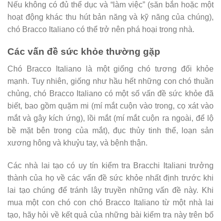
Nếu không có đủ thể dục và “làm việc” (săn bắn hoặc một
hoạt động khác thu hút bản năng và kỹ năng của chúng),
chó Bracco Italiano có thể trở nên phá hoại trong nhà.
Các vấn đề sức khỏe thường gặp
Chó Bracco Italiano là một giống chó tương đối khỏe
mạnh. Tuy nhiên, giống như hầu hết những con chó thuần
chủng, chó Bracco Italiano có một số vấn đề sức khỏe đã
biết, bao gồm quặm mi (mí mắt cuộn vào trong, cọ xát vào
mắt và gây kích ứng), lồi mắt (mí mắt cuộn ra ngoài, để lộ
bề mặt bên trong của mắt), đục thủy tinh thể, loạn sản
xương hông và khuỷu tay, và bệnh thận.
Các nhà lai tạo có uy tín kiểm tra Bracchi Italiani trưởng
thành của họ về các vấn đề sức khỏe nhất định trước khi
lai tạo chúng để tránh lây truyền những vấn đề này. Khi
mua một con chó con chó Bracco Italiano từ một nhà lai
tạo, hãy hỏi về kết quả của những bài kiểm tra này trên bố