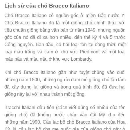
Lịch sử của chó Bracco Italiano
Chó Bracco Italiano có nguồn gốc ở miền Bắc nước Ý.
Chó Bracco Italiano đã là một giống chó chính thức với
tiêu chuẩn giống bằng văn bản từ năm 1949, nhưng nguồn
gốc của nó đã đi xa hơn nhiều, đến thế kỷ 4 và 5 trước
Công nguyên. Ban đầu, có hai loại tồn tại đồng thời: một
loại màu trắng và cam ở khu vực Piedmont và một loại
màu nâu và màu nâu ở khu vực Lombardy.
Khi chó Bracco Italiano gần như tuyệt chủng vào cuối
những năm 1800, những người đam mê giống chó tận tâm
đã xây dựng lại giống và trong quá trình đó, đã đưa hai
giống này lại với nhau thành một giống.
Bracchi Italiani đầu tiên (cách viết đúng số nhiều của tên
giống chó) đã không bước chân vào đất Mỹ cho đến
những năm 1990. Câu lạc bộ chó Bracco Italiano của Hoa
Kỳ, là câu lạc bộ cha mẹ quốc gia của giống chó này ở