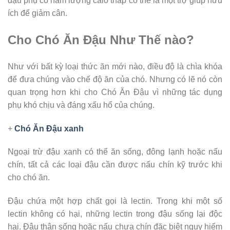
đậu phụ có hàm lượng calo thấp có thể là một trợ giúp hữu
ích để giảm cân.
Cho Chó Ăn Đậu Như Thế nào?
Như với bất kỳ loại thức ăn mới nào, điều độ là chìa khóa
để đưa chúng vào chế độ ăn của chó. Nhưng có lẽ nó còn
quan trọng hơn khi cho Chó Ăn Đậu vì những tác dụng
phụ khó chịu và đáng xấu hổ của chúng.
+
Chó Ăn Đậu xanh
Ngoại trừ đậu xanh có thể ăn sống, đông lạnh hoặc nấu
chín, tất cả các loại đậu cần được nấu chín kỹ trước khi
cho chó ăn.
Đậu chứa một hợp chất gọi là lectin. Trong khi một số
lectin không có hại, những lectin trong đậu sống lại độc
hại. Đậu thận sống hoặc nấu chưa chín đặc biệt nguy hiểm