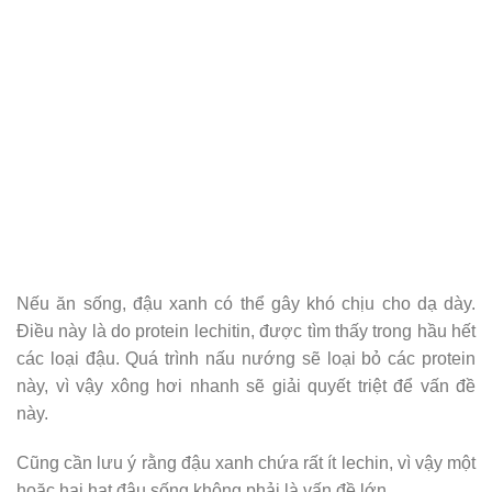
Nếu ăn sống, đậu xanh có thể gây khó chịu cho dạ dày.
Điều này là do protein lechitin, được tìm thấy trong hầu hết
các loại đậu. Quá trình nấu nướng sẽ loại bỏ các protein
này, vì vậy xông hơi nhanh sẽ giải quyết triệt để vấn đề
này.
Cũng cần lưu ý rằng đậu xanh chứa rất ít lechin, vì vậy một
hoặc hai hạt đậu sống không phải là vấn đề lớn.