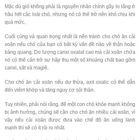
Mặc dù gió không phải là nguyên nhân chính gây lo lắng ở
hầu hết các loài chó, nhưng nó có thể trở nên khó chịu khi
quá mức.
Cuối cùng và quan trọng nhất là nên tránh cho chó ăn cải
xoăn nếu chó của bạn có bất kỳ vấn đề nào về thận hoặc
bàng quang. Do lượng canxi oxalat cao mà cải xoăn chứa
nó có thể cản trở sự hấp thụ một số khoáng chất bao gồm
canxi, sắt và magiê.
Cho chó ăn cải xoăn nếu dư thừa, axit oxalic có thể dẫn
đến viêm khớp và tăng nguy cơ sỏi thận.
Tuy nhiên, phải nói rằng, để một con chó khỏe mạnh không
bị ảnh hưởng, chúng sẽ cần cho chó ăn nhiều cải xoăn, vì
vậy nếu cải xoăn được đưa vào chế độ ăn uống lành
mạnh thì sẽ có ít rủi ro nhất.