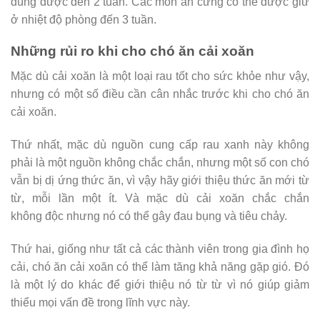
dùng được đến 2 tuần. Các món ăn cứng có thể được giữ
ở nhiệt độ phòng đến 3 tuần.
Những rủi ro khi cho chó ăn cải xoăn
Mặc dù cải xoăn là một loại rau tốt cho sức khỏe như vậy,
nhưng có một số điều cần cân nhắc trước khi cho chó ăn
cải xoăn.
Thứ nhất, mặc dù nguồn cung cấp rau xanh này không
phải là một nguồn không chắc chắn, nhưng một số con chó
vẫn bị dị ứng thức ăn, vì vậy hãy giới thiệu thức ăn mới từ
từ, mỗi lần một ít. Và mặc dù cải xoăn chắc chắn
không độc nhưng nó có thể gây đau bụng và tiêu chảy.
Thứ hai, giống như tất cả các thành viên trong gia đình họ
cải, chó ăn cải xoăn có thể làm tăng khả năng gặp gió. Đó
là một lý do khác để giới thiệu nó từ từ vì nó giúp giảm
thiểu mọi vấn đề trong lĩnh vực này.