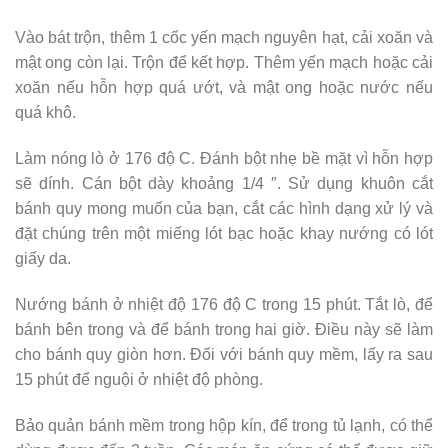
Vào bát trộn, thêm 1 cốc yến mạch nguyên hạt, cải xoăn và
mật ong còn lại. Trộn để kết hợp. Thêm yến mạch hoặc cải
xoăn nếu hỗn hợp quá ướt, và mật ong hoặc nước nếu
quá khô.
Làm nóng lò ở 176 độ C. Đánh bột nhẹ bề mặt vì hỗn hợp
sẽ dính. Cán bột dày khoảng 1/4 ″. Sử dụng khuôn cắt
bánh quy mong muốn của bạn, cắt các hình dạng xử lý và
đặt chúng trên một miếng lót bạc hoặc khay nướng có lót
giấy da.
Nướng bánh ở nhiệt độ 176 độ C trong 15 phút. Tắt lò, để
bánh bên trong và để bánh trong hai giờ. Điều này sẽ làm
cho bánh quy giòn hơn. Đối với bánh quy mềm, lấy ra sau
15 phút để nguội ở nhiệt độ phòng.
Bảo quản bánh mềm trong hộp kín, để trong tủ lạnh, có thể