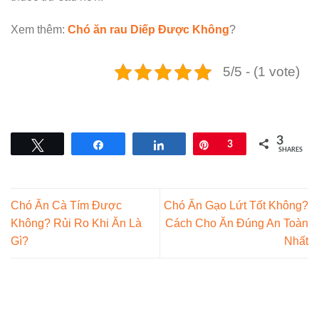
Xem thêm:
Chó ăn rau Diếp Được Không
?
5/5 - (1 vote)
3
Tweet
Share
Share
Pin
3
SHARES
Chó Ăn Cà Tím Được
Chó Ăn Gạo Lứt Tốt Không?
Không? Rủi Ro Khi Ăn Là
Cách Cho Ăn Đúng An Toàn
Gì?
Nhất