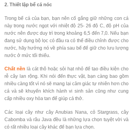
2. Thiết lập bể cá nóc
Trong bể cá của bạn, bạn nên cố gắng giữ những con cá
này trong nước ngọt với nhiệt độ 25- 26 độ C, độ pH của
nước nên được duy trì trong khoảng 6,5 đến 7,0. Nếu bạn
đang sử dụng bộ lọc có đầu ra có thể điều chỉnh được cho
nước, hãy hướng nó về phía sau bể để giữ cho lưu lượng
nước ở mức tối thiểu.
Chất nền
là cát thô hoặc sỏi hạt nhỏ để tạo điều kiện cho
rễ cây lan rộng. Khi nói đến thực vật, bạn càng bao gồm
nhiều càng tốt vì nó sẽ mang lại cảm giác tự nhiên hơn cho
cá và sẽ khuyến khích hành vi sinh sản cũng như cung
cấp nhiều oxy hòa tan để giúp cá thở.
Các loại cây như cây Anubias Nana, cỏ Stargrass, cây
Cabomba và râu Java đều là những lựa chọn tuyệt vời và
có rất nhiều loại cây khác để bạn lựa chọn.