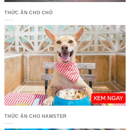
THỨC ĂN CHO CHÓ
THỨC ĂN CHO HAMSTER