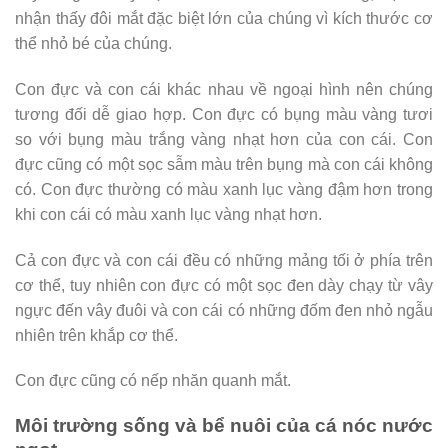
nhận thấy đôi mắt đặc biệt lớn của chúng vì kích thước cơ
thể nhỏ bé của chúng.
Con đực và con cái khác nhau về ngoại hình nên chúng
tương đối dễ giao hợp. Con đực có bụng màu vàng tươi
so với bụng màu trắng vàng nhạt hơn của con cái. Con
đực cũng có một sọc sẫm màu trên bụng mà con cái không
có. Con đực thường có màu xanh lục vàng đậm hơn trong
khi con cái có màu xanh lục vàng nhạt hơn.
Cả con đực và con cái đều có những mảng tối ở phía trên
cơ thể, tuy nhiên con đực có một sọc đen dày chạy từ vây
ngực đến vây đuôi và con cái có những đốm đen nhỏ ngẫu
nhiên trên khắp cơ thể.
Con đực cũng có nếp nhăn quanh mắt.
Môi trường sống và bể nuôi của cá nóc nước