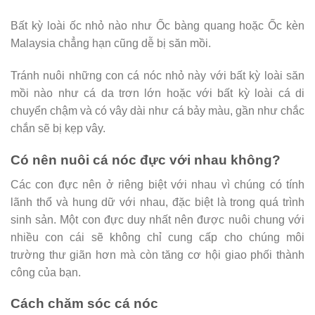
Bất kỳ loài ốc nhỏ nào như Ốc bàng quang hoặc Ốc kèn
Malaysia chẳng hạn cũng dễ bị săn mồi.
Tránh nuôi những con cá nóc nhỏ này với bất kỳ loài săn
mồi nào như cá da trơn lớn hoặc với bất kỳ loài cá di
chuyển chậm và có vây dài như cá bảy màu, gần như chắc
chắn sẽ bị kẹp vây.
Có nên nuôi cá nóc đực với nhau không?
Các con đực nên ở riêng biệt với nhau vì chúng có tính
lãnh thổ và hung dữ với nhau, đặc biệt là trong quá trình
sinh sản. Một con đực duy nhất nên được nuôi chung với
nhiều con cái sẽ không chỉ cung cấp cho chúng môi
trường thư giãn hơn mà còn tăng cơ hội giao phối thành
công của bạn.
Cách chăm sóc cá nóc