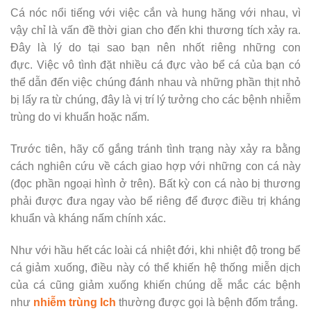
Cá nóc nổi tiếng với việc cắn và hung hăng với nhau, vì
vậy chỉ là vấn đề thời gian cho đến khi thương tích xảy ra.
Đây là lý do tại sao bạn nên nhốt riêng những con
đực. Việc vô tình đặt nhiều cá đực vào bể cá của bạn có
thể dẫn đến việc chúng đánh nhau và những phần thịt nhỏ
bị lấy ra từ chúng, đây là vị trí lý tưởng cho các bệnh nhiễm
trùng do vi khuẩn hoặc nấm.
Trước tiên, hãy cố gắng tránh tình trạng này xảy ra bằng
cách nghiên cứu về cách giao hợp với những con cá này
(đọc phần ngoại hình ở trên). Bất kỳ con cá nào bị thương
phải được đưa ngay vào bể riêng để được điều trị kháng
khuẩn và kháng nấm chính xác.
Như với hầu hết các loài cá nhiệt đới, khi nhiệt độ trong bể
cá giảm xuống, điều này có thể khiến hệ thống miễn dịch
của cá cũng giảm xuống khiến chúng dễ mắc các bệnh
như
nhiễm trùng Ich
thường được gọi là bệnh đốm trắng.