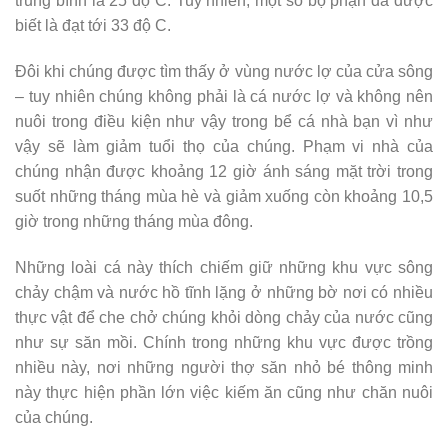
trung bình là 25 độ C. Tuy nhiên, một số bộ phận đã được
biết là đạt tới 33 độ C.
Đôi khi chúng được tìm thấy ở vùng nước lợ của cửa sông
– tuy nhiên chúng không phải là cá nước lợ và không nên
nuôi trong điều kiện như vậy trong bể cá nhà bạn vì như
vậy sẽ làm giảm tuổi thọ của chúng. Phạm vi nhà của
chúng nhận được khoảng 12 giờ ánh sáng mặt trời trong
suốt những tháng mùa hè và giảm xuống còn khoảng 10,5
giờ trong những tháng mùa đông.
Những loài cá này thích chiếm giữ những khu vực sông
chảy chậm và nước hồ tĩnh lặng ở những bờ nơi có nhiều
thực vật để che chở chúng khỏi dòng chảy của nước cũng
như sự săn mồi. Chính trong những khu vực được trồng
nhiều này, nơi những người thợ săn nhỏ bé thông minh
này thực hiện phần lớn việc kiếm ăn cũng như chăn nuôi
của chúng.