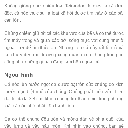
Không giống như nhiều loài Tetraodontiformes là cá đơn
độc, cá nóc thực sự là loài xã hội được tìm thấy ở các bãi
cạn lớn.
Chúng chiếm giữ tất cả các khu vực của bể và có thể được
tìm thấy trong và giữa các đời sống thực vật cũng như ở
ngoài trời để tìm thức ăn. Những con cá này rất tò mò và
rất chú ý đến môi trường xung quanh của chúng trong bể
cũng như những gì bạn đang làm bên ngoài bể.
Ngoại hình
Cá nóc lùn nước ngọt đã được đặt tên của chúng do kích
thước đặc biệt nhỏ của chúng. Chúng phát triển với chiều
dài tối đa là 3.8 cm, khiến chúng trở thành một trong những
loài cá nóc nhỏ nhất trên hành tinh.
Cả cơ thể chúng đều tròn và mỏng dần về phía cuối của
vây lưng và vây hậu môn. Khi nhìn vào chúng, bạn sẽ