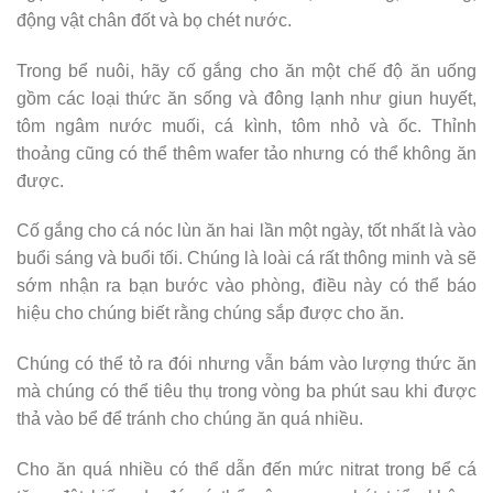
động vật chân đốt và bọ chét nước.
Trong bể nuôi, hãy cố gắng cho ăn một chế độ ăn uống
gồm các loại thức ăn sống và đông lạnh như giun huyết,
tôm ngâm nước muối, cá kình, tôm nhỏ và ốc. Thỉnh
thoảng cũng có thể thêm wafer tảo nhưng có thể không ăn
được.
Cố gắng cho cá nóc lùn ăn hai lần một ngày, tốt nhất là vào
buổi sáng và buổi tối. Chúng là loài cá rất thông minh và sẽ
sớm nhận ra bạn bước vào phòng, điều này có thể báo
hiệu cho chúng biết rằng chúng sắp được cho ăn.
Chúng có thể tỏ ra đói nhưng vẫn bám vào lượng thức ăn
mà chúng có thể tiêu thụ trong vòng ba phút sau khi được
thả vào bể để tránh cho chúng ăn quá nhiều.
Cho ăn quá nhiều có thể dẫn đến mức nitrat trong bể cá