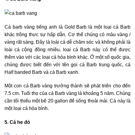
Cá barb vàng tiếng anh là Gold Barb là một loại cá Barb
khác trông thực sự hấp dẫn. Cơ thể chúng có màu vàng /
vàng rất sáng. Đây là loài cá dễ chăm sóc và không phải là
loài cá cộng đồng nhiều. loại cá Barb này có thể được
thêm vào với các loại cá hòa bình khác. Ở một số quốc gia,
chúng được biết đến với tên gọi cá Barb trung quốc, cá
Half banded Barb và cá Barb xanh.
Một con cá Barb vàng trưởng thành sẽ phát triển cho đến
7.5 cm. Tuổi thọ của cá Barb vàng là khoảng 5 năm. Chúng
cần tối thiểu một bể 20 gallon để sống thoải mái. Cá này là
một loại cá hòa bình.
5. Cá he đỏ