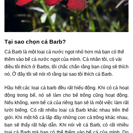
Tại sao chọn cá Barb?
Cá Barb là một loại cá nước ngọt nhỏ hơn mà bạn có thể
thêm vào bể cá nước ngọt của mình. Cá nhân tôi, có vài
điều tôi thích ở Barbs, tôi chắc chắn rằng bạn cũng sẽ thích
nó. Ở đây tôi sẽ nói rõ rằng tại sao tôi thích cá Barb.
Hầu hết các loại cá barb đều rất hiếu động. Khi có cá hoạt
động trong bể, nó sẽ làm cho bể trông cũng hoạt động.
Nếu không, xem bể cá của riêng bạn sẽ là một việc làm rất
lười biếng. Có rất nhiều loại cá Barb khác nhau trên thế
giới. Khi một hồ cá lấp đầy những con cá trông khác nhau,
bạn sẽ thấy rất hấp dẫn. Khi nói về cá Barb, có rất nhiều
loại cá Barb mà bạn có thể thêm vào bể cá của mình. Do