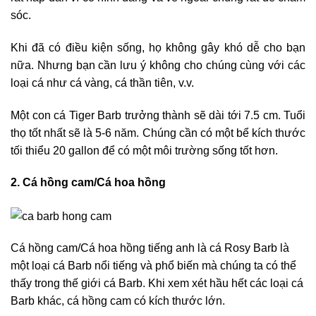
sóc.
Khi đã có điều kiện sống, họ không gây khó dễ cho bạn
nữa. Nhưng bạn cần lưu ý không cho chúng cùng với các
loại cá như cá vàng, cá thần tiên, v.v.
Một con cá Tiger Barb trưởng thành sẽ dài tới 7.5 cm. Tuổi
thọ tốt nhất sẽ là 5-6 năm. Chúng cần có một bể kích thước
tối thiểu 20 gallon để có một môi trường sống tốt hơn.
2. Cá hồng cam/Cá hoa hồng
Cá hồng cam/Cá hoa hồng tiếng anh là cá Rosy Barb là
một loại cá Barb nổi tiếng và phổ biến mà chúng ta có thể
thấy trong thế giới cá Barb. Khi xem xét hầu hết các loại cá
Barb khác, cá hồng cam có kích thước lớn.