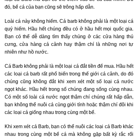
đó, bể cá của bạn cũng sẽ trông hấp dẫn.
Loài cá này không hiếm. Cá barb không phải là một loại cá
quý hiếm. Hầu hết chúng đều có ở hầu hết mọi quốc gia.
Bạn có thể dễ dàng tìm thấy chúng ở các cửa hàng thú
cưng, cửa hàng cá cảnh hay thậm chí là những nơi tự
nhiên như hồ nước.
Cá Barb không phải là một loại cá đắt tiền để mua. Hầu hết
các loại cá barb rất phổ biến trong thế giới cá cảnh, do đó
chúng cũng không đắt khi xem xét một số loại cá nước
ngọt khác. Hầu hết trong số chúng đang sống cùng nhau.
Có một số loài cá nước ngọt thậm chí chúng rất hấp dẫn,
bạn không thể nuôi cá cùng giới tính hoặc thậm chí đôi khi
các loại cá giống nhau trong cùng một bể.
Khi xem xét cá Barb, bạn có thể nuôi các loại cá Barb khác
nhau trong cùng một bể cá mà không gặp bất kỳ rắc rối