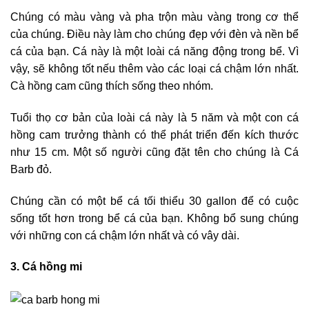
Chúng có màu vàng và pha trộn màu vàng trong cơ thể
của chúng. Điều này làm cho chúng đẹp với đèn và nền bể
cá của bạn. Cá này là một loài cá năng động trong bể. Vì
vậy, sẽ không tốt nếu thêm vào các loại cá chậm lớn nhất.
Cà hồng cam cũng thích sống theo nhóm.
Tuổi thọ cơ bản của loài cá này là 5 năm và một con cá
hồng cam trưởng thành có thể phát triển đến kích thước
như 15 cm. Một số người cũng đặt tên cho chúng là Cá
Barb đỏ.
Chúng cần có một bể cá tối thiểu 30 gallon để có cuộc
sống tốt hơn trong bể cá của bạn. Không bổ sung chúng
với những con cá chậm lớn nhất và có vây dài.
3. Cá hồng mi