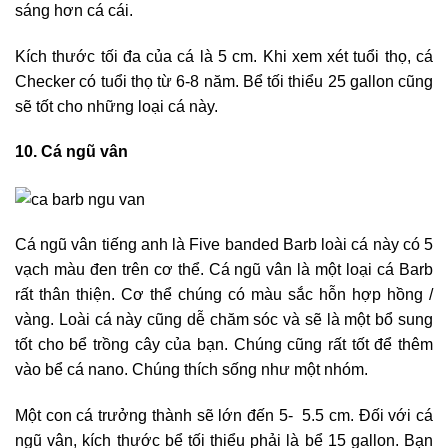
sáng hơn cá cái.
Kích thước tối đa của cá là 5 cm. Khi xem xét tuổi thọ, cá
Checker có tuổi thọ từ 6-8 năm. Bể tối thiểu 25 gallon cũng
sẽ tốt cho những loại cá này.
10. Cá ngũ vân
Cá ngũ vân tiếng anh là Five banded Barb loài cá này có 5
vạch màu đen trên cơ thể. Cá ngũ vân là một loại cá Barb
rất thân thiện. Cơ thể chúng có màu sắc hỗn hợp hồng /
vàng. Loài cá này cũng dễ chăm sóc và sẽ là một bổ sung
tốt cho bể trồng cây của bạn. Chúng cũng rất tốt để thêm
vào bể cá nano. Chúng thích sống như một nhóm.
Một con cá trưởng thành sẽ lớn đến 5- 5.5 cm. Đối với cá
ngũ vân, kích thước bể tối thiểu phải là bể 15 gallon. Bạn