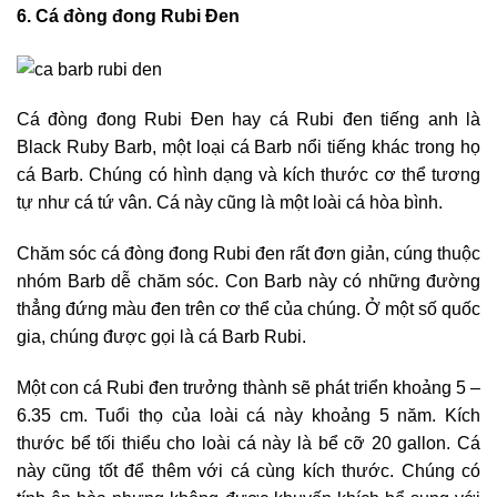
6. Cá đòng đong Rubi Đen
Cá đòng đong Rubi Đen hay cá Rubi đen tiếng anh là
Black Ruby Barb, một loại cá Barb nổi tiếng khác trong họ
cá Barb. Chúng có hình dạng và kích thước cơ thể tương
tự như cá tứ vân. Cá này cũng là một loài cá hòa bình.
Chăm sóc cá đòng đong Rubi đen rất đơn giản, cúng thuộc
nhóm Barb dễ chăm sóc. Con Barb này có những đường
thẳng đứng màu đen trên cơ thể của chúng. Ở một số quốc
gia, chúng được gọi là cá Barb Rubi.
Một con cá Rubi đen trưởng thành sẽ phát triển khoảng 5 –
6.35 cm. Tuổi thọ của loài cá này khoảng 5 năm. Kích
thước bể tối thiểu cho loài cá này là bể cỡ 20 gallon. Cá
này cũng tốt để thêm với cá cùng kích thước. Chúng có