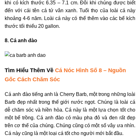
khi có kích thước 6.35 – 7.1 cm. Đôi khi chúng được biết
đến với cái tên cá tứ vân xanh. Tuổi thọ của loài cá này
khoảng 4-6 năm. Loài cá này có thể thêm vào các bể kích
thước tối thiểu 20 gallon.
8. Cá anh đào
Tìm Hiểu Thêm Về
Cá Nóc Hình Số 8 – Nguồn
Gốc Cách Chăm Sóc
Cá anh đào tiếng anh là Cherry Barb, một trong những loài
Barb đẹp nhất trong thế giới nước ngọt. Chúng là loài cá
dễ chăm sóc và hiền hòa. Cá này là một lựa chọn tốt cho
một bể trồng. Cá anh đào có màu pha đỏ và đen rất đẹp
trên cơ thể của chúng. Chúng cũng có một số vây ưa nhìn.
Cá này cũng là một loại cá tốt cho người mới bắt đầu.