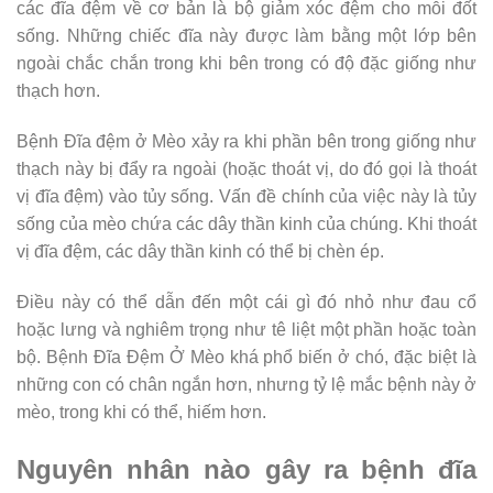
các đĩa đệm về cơ bản là bộ giảm xóc đệm cho mỗi đốt
sống. Những chiếc đĩa này được làm bằng một lớp bên
ngoài chắc chắn trong khi bên trong có độ đặc giống như
thạch hơn.
Bệnh Đĩa đệm ở Mèo xảy ra khi phần bên trong giống như
thạch này bị đẩy ra ngoài (hoặc thoát vị, do đó gọi là thoát
vị đĩa đệm) vào tủy sống. Vấn đề chính của việc này là tủy
sống của mèo chứa các dây thần kinh của chúng. Khi thoát
vị đĩa đệm, các dây thần kinh có thể bị chèn ép.
Điều này có thể dẫn đến một cái gì đó nhỏ như đau cổ
hoặc lưng và nghiêm trọng như tê liệt một phần hoặc toàn
bộ. Bệnh Đĩa Đệm Ở Mèo khá phổ biến ở chó, đặc biệt là
những con có chân ngắn hơn, nhưng tỷ lệ mắc bệnh này ở
mèo, trong khi có thể, hiếm hơn.
Nguyên nhân nào gây ra bệnh đĩa