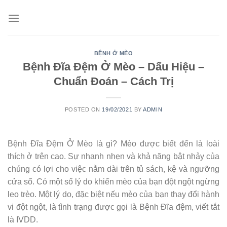
Skip
to
content
BỆNH Ở MÈO
Bệnh Đĩa Đệm Ở Mèo – Dấu Hiệu –
Chuẩn Đoán – Cách Trị
POSTED ON
19/02/2021
BY
ADMIN
Bệnh Đĩa Đệm Ở Mèo là gì? Mèo được biết đến là loài
thích ở trên cao. Sự nhanh nhẹn và khả năng bật nhảy của
chúng có lợi cho việc nằm dài trên tủ sách, kệ và ngưỡng
cửa sổ. Có một số lý do khiến mèo của bạn đột ngột ngừng
leo trèo. Một lý do, đặc biệt nếu mèo của bạn thay đổi hành
vi đột ngột, là tình trạng được gọi là Bệnh Đĩa đệm, viết tắt
là IVDD.