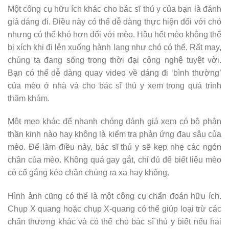
Một công cụ hữu ích khác cho bác sĩ thú y của bạn là đánh
giá dáng đi. Điều này có thể dễ dàng thực hiện đối với chó
nhưng có thể khó hơn đối với mèo. Hầu hết mèo không thể
bị xích khi đi lên xuống hành lang như chó có thể. Rất may,
chúng ta đang sống trong thời đại công nghệ tuyệt vời.
Bạn có thể dễ dàng quay video về dáng đi ‘bình thường’
của mèo ở nhà và cho bác sĩ thú y xem trong quá trình
thăm khám.
Một mẹo khác để nhanh chóng đánh giá xem có bộ phận
thần kinh nào hay không là kiểm tra phản ứng đau sâu của
mèo. Để làm điều này, bác sĩ thú y sẽ kẹp nhẹ các ngón
chân của mèo. Không quá gay gắt, chỉ đủ để biết liệu mèo
có cố gắng kéo chân chúng ra xa hay không.
Hình ảnh cũng có thể là một công cụ chẩn đoán hữu ích.
Chụp X quang hoặc chụp X-quang có thể giúp loại trừ các
chấn thương khác và có thể cho bác sĩ thú y biết nếu hai