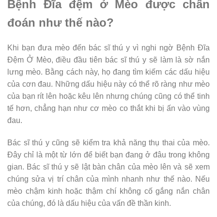
Bệnh Đĩa đệm ở Mèo được chẩn
đoán như thế nào?
Khi bạn đưa mèo đến bác sĩ thú y vì nghi ngờ Bệnh Đĩa
Đệm Ở Mèo, điều đầu tiên bác sĩ thú y sẽ làm là sờ nắn
lưng mèo. Bằng cách này, họ đang tìm kiếm các dấu hiệu
của cơn đau. Những dấu hiệu này có thể rõ ràng như mèo
của bạn rít lên hoặc kêu lên nhưng chúng cũng có thể tinh
tế hơn, chẳng hạn như cơ mèo co thắt khi bị ấn vào vùng
đau.
Bác sĩ thú y cũng sẽ kiểm tra khả năng thụ thai của mèo.
Đây chỉ là một từ lớn để biết bạn đang ở đâu trong không
gian. Bác sĩ thú y sẽ lật bàn chân của mèo lên và sẽ xem
chúng sửa vị trí chân của mình nhanh như thế nào. Nếu
mèo chậm kinh hoặc thậm chí không cố gắng nắn chân
của chúng, đó là dấu hiệu của vấn đề thần kinh.