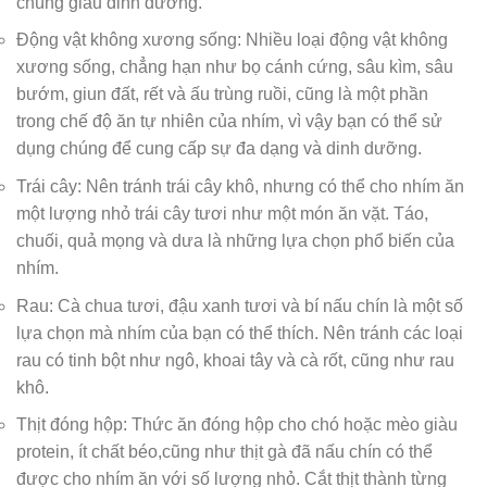
chúng giàu dinh dưỡng.
Động vật không xương sống: Nhiều loại động vật không
xương sống, chẳng hạn như bọ cánh cứng, sâu kìm, sâu
bướm, giun đất, rết và ấu trùng ruồi, cũng là một phần
trong chế độ ăn tự nhiên của nhím, vì vậy bạn có thể sử
dụng chúng để cung cấp sự đa dạng và dinh dưỡng.
Trái cây: Nên tránh trái cây khô, nhưng có thể cho nhím ăn
một lượng nhỏ trái cây tươi như một món ăn vặt. Táo,
chuối, quả mọng và dưa là những lựa chọn phổ biến của
nhím.
Rau: Cà chua tươi, đậu xanh tươi và bí nấu chín là một số
lựa chọn mà nhím của bạn có thể thích. Nên tránh các loại
rau có tinh bột như ngô, khoai tây và cà rốt, cũng như rau
khô.
Thịt đóng hộp: Thức ăn đóng hộp cho chó hoặc mèo giàu
protein, ít chất béo,cũng như thịt gà đã nấu chín có thể
được cho nhím ăn với số lượng nhỏ. Cắt thịt thành từng