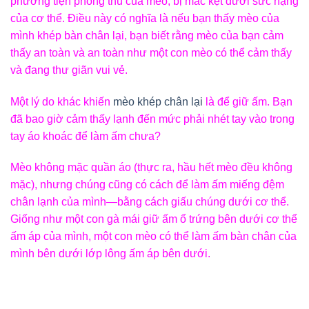
phương tiện phòng thủ của mèo, bị mắc kẹt dưới sức nặng
của cơ thể. Điều này có nghĩa là nếu bạn thấy mèo của
mình khép bàn chân lại, bạn biết rằng mèo của bạn cảm
thấy an toàn và an toàn như một con mèo có thể cảm thấy
và đang thư giãn vui vẻ.
Một lý do khác khiến
mèo khép chân lại
là để giữ ấm. Bạn
đã bao giờ cảm thấy lạnh đến mức phải nhét tay vào trong
tay áo khoác để làm ấm chưa?
Mèo không mặc quần áo (thực ra, hầu hết mèo đều không
mặc), nhưng chúng cũng có cách để làm ấm miếng đệm
chân lạnh của mình—bằng cách giấu chúng dưới cơ thể.
Giống như một con gà mái giữ ấm ổ trứng bên dưới cơ thể
ấm áp của mình, một con mèo có thể làm ấm bàn chân của
mình bên dưới lớp lông ấm áp bên dưới.