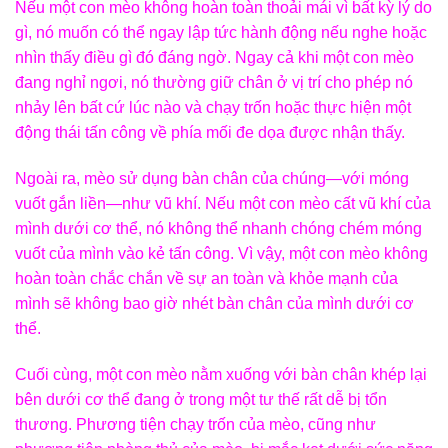
Nếu một con mèo không hoàn toàn thoải mái vì bất kỳ lý do
gì, nó muốn có thể ngay lập tức hành động nếu nghe hoặc
nhìn thấy điều gì đó đáng ngờ. Ngay cả khi một con mèo
đang nghỉ ngơi, nó thường giữ chân ở vị trí cho phép nó
nhảy lên bất cứ lúc nào và chạy trốn hoặc thực hiện một
động thái tấn công về phía mối đe dọa được nhận thấy.
Ngoài ra, mèo sử dụng bàn chân của chúng—với móng
vuốt gắn liền—như vũ khí. Nếu một con mèo cất vũ khí của
mình dưới cơ thể, nó không thể nhanh chóng chém móng
vuốt của mình vào kẻ tấn công. Vì vậy, một con mèo không
hoàn toàn chắc chắn về sự an toàn và khỏe mạnh của
mình sẽ không bao giờ nhét bàn chân của mình dưới cơ
thể.
Cuối cùng, một con mèo nằm xuống với bàn chân khép lại
bên dưới cơ thể đang ở trong một tư thế rất dễ bị tổn
thương. Phương tiện chạy trốn của mèo, cũng như