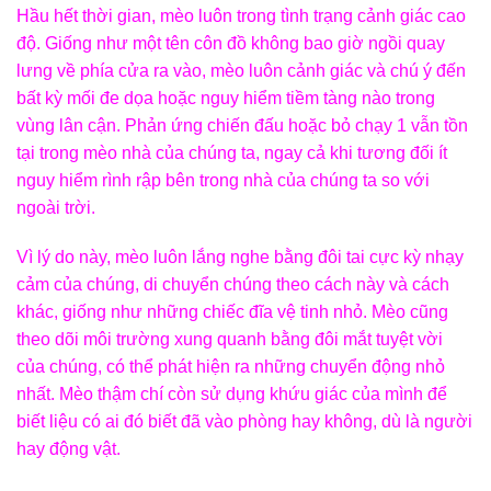
Hầu hết thời gian, mèo luôn trong tình trạng cảnh giác cao
độ. Giống như một tên côn đồ không bao giờ ngồi quay
lưng về phía cửa ra vào, mèo luôn cảnh giác và chú ý đến
bất kỳ mối đe dọa hoặc nguy hiểm tiềm tàng nào trong
vùng lân cận. Phản ứng chiến đấu hoặc bỏ chạy 1 vẫn tồn
tại trong mèo nhà của chúng ta, ngay cả khi tương đối ít
nguy hiểm rình rập bên trong nhà của chúng ta so với
ngoài trời.
Vì lý do này, mèo luôn lắng nghe bằng đôi tai cực kỳ nhạy
cảm của chúng, di chuyển chúng theo cách này và cách
khác, giống như những chiếc đĩa vệ tinh nhỏ. Mèo cũng
theo dõi môi trường xung quanh bằng đôi mắt tuyệt vời
của chúng, có thể phát hiện ra những chuyển động nhỏ
nhất. Mèo thậm chí còn sử dụng khứu giác của mình để
biết liệu có ai đó biết đã vào phòng hay không, dù là người
hay động vật.