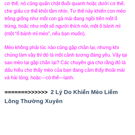
cơ thể, nó cũng quấn chặt đuôi quanh hoặc dưới cơ thể,
che giấu cơ thể khỏi tầm nhìn. Tư thế này khiến con mèo
trông giống như một con gà mái đang ngồi trên một ổ
trứng, hoặc như một số người thích nói, một ổ bánh mì
(một “ổ bánh mì mèo”, nếu bạn muốn).
Mèo không phải lúc nào cũng gập chân lại, nhưng khi
chúng làm vậy thì đó là một cảnh tượng đáng yêu. Vậy tại
sao mèo lại gập chân lại? Các chuyên gia cho rằng đó là
dấu hiệu cho thấy mèo của bạn đang cảm thấy thoải mái
và hài lòng, hoặc—có thể—lạnh.
=======>>>>>>
2 Lý Do Khiến Mèo Liếm
Lông Thường Xuyên