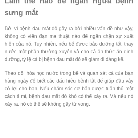
Làm thế nào để ngăn ngừa bệnh
sưng mắt
Bởi vì bệnh đau mắt đỏ gây ra bởi nhiều vấn đề như vậy,
không có viên đạn ma thuật nào để ngăn chặn sự xuất
hiện của nó. Tuy nhiên, nếu bể được bảo dưỡng tốt, thay
nước một phần thường xuyên và cho cá ăn thức ăn dinh
dưỡng, tỷ lệ cá bị bệnh đau mắt đỏ sẽ giảm đi đáng kể.
Theo dõi hóa học nước trong bể và quan sát cá của bạn
hàng ngày để biết các dấu hiệu bệnh tật để giúp đầu vảy
có lợi cho bạn. Nếu chăm sóc cơ bản được tuân thủ một
cách tỉ mỉ, bệnh đau mắt đỏ khó có thể xảy ra. Và nếu nó
xảy ra, nó có thể sẽ không gây tử vong.