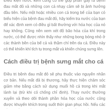
Điều kiện nước kém cũng có thể góp phần gây ra bệnh
đau mắt đỏ và những con cá nhạy cảm sẽ bị ảnh hưởng
đầu tiên. Nếu một hoặc nhiều con cá trong bể của bạn có
biểu hiện của bệnh đau mắt đỏ, hãy kiểm tra nước của bạn
để xác định xem có điều gì bất thường với hóa học của nó
hay không. Cũng nên xem xét độ bão hòa của khí trong
nước, có thể được nhìn thấy như những bong bóng nhỏ ở
các thành bên của bể cá và thậm chí trên da cá. Điều này
có thể khiến khí tích tụ trong mắt và khiến chúng sưng lên.
Cách điều trị bệnh sưng mắt cho cá
Điều trị bệnh đau mắt đỏ sẽ phụ thuộc vào nguyên nhân
cơ bản. Nếu mắt đã bị thương, hãy thực hiện chăm sóc
giảm nhẹ bằng cách sử dụng muối hồ cá trong khi mắt
lành lại (trừ khi có chống chỉ định). Thay nước thường
xuyên và theo dõi thành phần hóa học của nước cũng
được khuyến khích trong suốt thời gian phục hồi. Nếu các