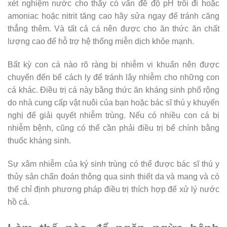
xét nghiệm nước cho thấy có vấn đề độ pH trôi đi hoặc
amoniac hoặc nitrit tăng cao hãy sửa ngay để tránh căng
thẳng thêm. Và tất cả cá nên được cho ăn thức ăn chất
lượng cao để hỗ trợ hệ thống miễn dịch khỏe mạnh.
Bất kỳ con cá nào rõ ràng bị nhiễm vi khuẩn nên được
chuyển đến bể cách ly để tránh lây nhiễm cho những con
cá khác. Điều trị cá này bằng thức ăn kháng sinh phổ rộng
do nhà cung cấp vật nuôi của bạn hoặc bác sĩ thú y khuyến
nghị để giải quyết nhiễm trùng. Nếu có nhiều con cá bị
nhiễm bệnh, cũng có thể cần phải điều trị bể chính bằng
thuốc kháng sinh.
Sự xâm nhiễm của ký sinh trùng có thể được bác sĩ thú y
thủy sản chẩn đoán thông qua sinh thiết da và mang và có
thể chỉ định phương pháp điều trị thích hợp để xử lý nước
hồ cá.