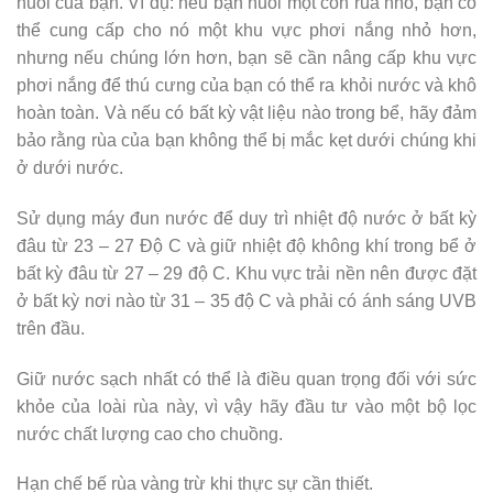
nuôi của bạn. Ví dụ: nếu bạn nuôi một con rùa nhỏ, bạn có
thể cung cấp cho nó một khu vực phơi nắng nhỏ hơn,
nhưng nếu chúng lớn hơn, bạn sẽ cần nâng cấp khu vực
phơi nắng để thú cưng của bạn có thể ra khỏi nước và khô
hoàn toàn. Và nếu có bất kỳ vật liệu nào trong bể, hãy đảm
bảo rằng rùa của bạn không thể bị mắc kẹt dưới chúng khi
ở dưới nước.
Sử dụng máy đun nước để duy trì nhiệt độ nước ở bất kỳ
đâu từ 23 – 27 Độ C và giữ nhiệt độ không khí trong bể ở
bất kỳ đâu từ 27 – 29 độ C. Khu vực trải nền nên được đặt
ở bất kỳ nơi nào từ 31 – 35 độ C và phải có ánh sáng UVB
trên đầu.
Giữ nước sạch nhất có thể là điều quan trọng đối với sức
khỏe của loài rùa này, vì vậy hãy đầu tư vào một bộ lọc
nước chất lượng cao cho chuồng.
Hạn chế bế rùa vàng trừ khi thực sự cần thiết.