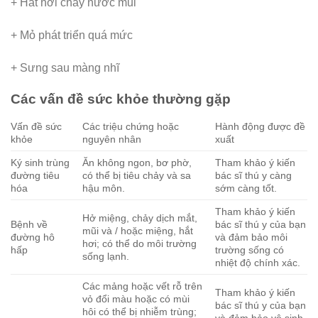
+ Hắt hơi chảy nước mũi
+ Mỏ phát triển quá mức
+ Sưng sau màng nhĩ
Các vấn đề sức khỏe thường gặp
Vấn đề sức
Các triệu chứng hoặc
Hành động được đề
khỏe
nguyên nhân
xuất
Ký sinh trùng
Ăn không ngon, bơ phờ,
Tham khảo ý kiến ​​
đường tiêu
có thể bị tiêu chảy và sa
bác sĩ thú y càng
hóa
hậu môn.
sớm càng tốt.
Tham khảo ý kiến ​​
Hở miệng, chảy dịch mắt,
Bệnh về
bác sĩ thú y của bạn
mũi và / hoặc miệng, hắt
đường hô
và đảm bảo môi
hơi; có thể do môi trường
hấp
trường sống có
sống lạnh.
nhiệt độ chính xác.
Các mảng hoặc vết rỗ trên
Tham khảo ý kiến ​​
vỏ đổi màu hoặc có mùi
bác sĩ thú y của bạn
hôi có thể bị nhiễm trùng;