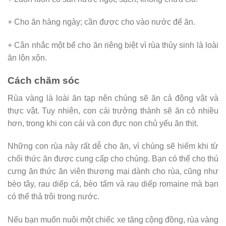
+ Cho ăn hàng ngày; cần được cho vào nước để ăn.
+ Cân nhắc một bể cho ăn riêng biệt vì rùa thủy sinh là loài
ăn lộn xộn.
Cách chăm sóc
Rùa vàng là loài ăn tạp nên chúng sẽ ăn cả động vật và
thực vật. Tuy nhiên, con cái trưởng thành sẽ ăn cỏ nhiều
hơn, trong khi con cái và con đực non chủ yếu ăn thịt.
Những con rùa này rất dễ cho ăn, vì chúng sẽ hiếm khi từ
chối thức ăn được cung cấp cho chúng. Bạn có thể cho thú
cưng ăn thức ăn viên thương mại dành cho rùa, cũng như
bèo tây, rau diếp cá, bèo tấm và rau diếp romaine mà bạn
có thể thả trôi trong nước.
Nếu bạn muốn nuôi một chiếc xe tăng cộng đồng, rùa vàng