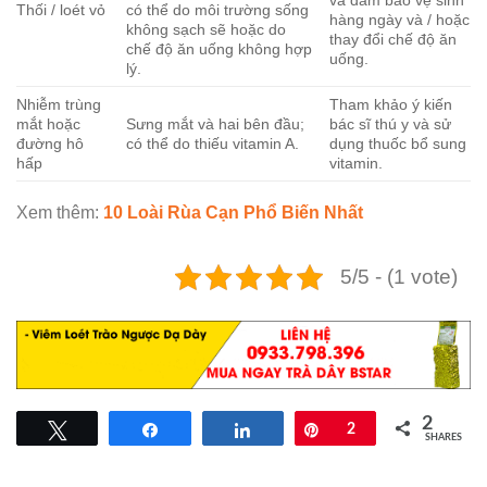
và đảm bảo vệ sinh
Thối / loét vỏ
có thể do môi trường sống
hàng ngày và / hoặc
không sạch sẽ hoặc do
thay đổi chế độ ăn
chế độ ăn uống không hợp
uống.
lý.
Nhiễm trùng
Tham khảo ý kiến ​​
mắt hoặc
Sưng mắt và hai bên đầu;
bác sĩ thú y và sử
đường hô
có thể do thiếu vitamin A.
dụng thuốc bổ sung
hấp
vitamin.
Xem thêm:
10 Loài Rùa Cạn Phổ Biến Nhất
5/5 - (1 vote)
2
Tweet
Share
Share
Pin
2
SHARES