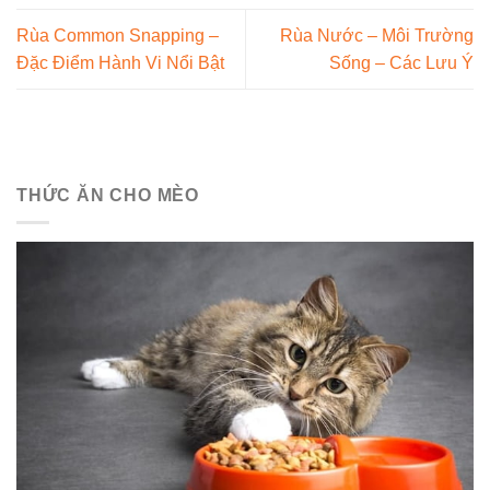
Rùa Common Snapping –
Rùa Nước – Môi Trường
Đặc Điểm Hành Vi Nổi Bật
Sống – Các Lưu Ý
THỨC ĂN CHO MÈO