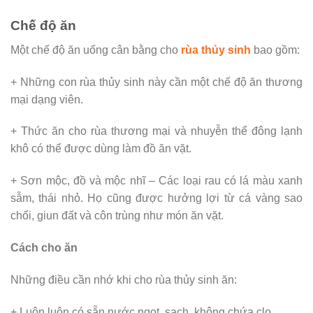
Chế độ ăn
Một chế độ ăn uống cân bằng cho
rùa thủy sinh
bao gồm:
+ Những con rùa thủy sinh này cần một chế độ ăn thương
mại dạng viên.
+ Thức ăn cho rùa thương mại và nhuyễn thể đông lạnh
khô có thể được dùng làm đồ ăn vặt.
+ Sơn mộc, đồ và mộc nhĩ – Các loại rau có lá màu xanh
sẫm, thái nhỏ. Họ cũng được hưởng lợi từ cá vàng sao
chổi, giun đất và côn trùng như món ăn vặt.
Cách cho ăn
Những điều cần nhớ khi cho rùa thủy sinh ăn:
+ Luôn luôn có sẵn nước ngọt, sạch, không chứa clo.