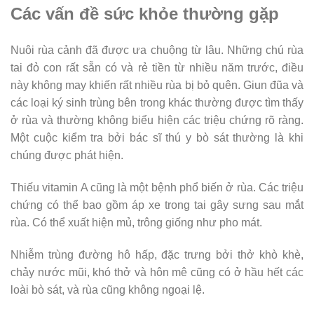
Các vấn đề sức khỏe thường gặp
Nuôi rùa cảnh đã được ưa chuộng từ lâu. Những chú rùa
tai đỏ con rất sẵn có và rẻ tiền từ nhiều năm trước, điều
này không may khiến rất nhiều rùa bị bỏ quên. Giun đũa và
các loại ký sinh trùng bên trong khác thường được tìm thấy
ở rùa và thường không biểu hiện các triệu chứng rõ ràng.
Một cuộc kiểm tra bởi bác sĩ thú y bò sát thường là khi
chúng được phát hiện.
Thiếu vitamin A cũng là một bệnh phổ biến ở rùa. Các triệu
chứng có thể bao gồm áp xe trong tai gây sưng sau mắt
rùa. Có thể xuất hiện mủ, trông giống như pho mát.
Nhiễm trùng đường hô hấp, đặc trưng bởi thở khò khè,
chảy nước mũi, khó thở và hôn mê cũng có ở hầu hết các
loài bò sát, và rùa cũng không ngoại lệ.