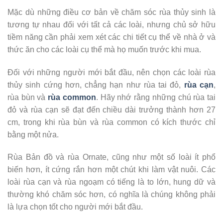
Mặc dù những điều cơ bản về chăm sóc rùa thủy sinh là
tương tự nhau đối với tất cả các loài, nhưng chủ sở hữu
tiềm năng cần phải xem xét các chi tiết cụ thể về nhà ở và
thức ăn cho các loài cụ thể mà họ muốn trước khi mua.
Đối với những người mới bắt đầu, nên chọn các loài rùa
thủy sinh cứng hơn, chẳng hạn như rùa tai đỏ,
rùa cạn
,
rùa bùn và
rùa common
. Hãy nhớ rằng những chú rùa tai
đỏ và rùa cạn sẽ đạt đến chiều dài trưởng thành hơn 27
cm, trong khi rùa bùn và rùa common có kích thước chỉ
bằng một nửa.
Rùa Bản đồ và rùa Ornate, cũng như một số loài ít phổ
biến hơn, ít cứng rắn hơn một chút khi làm vật nuôi. Các
loài rùa cạn và rùa ngoạm có tiếng là to lớn, hung dữ và
thường khó chăm sóc hơn, có nghĩa là chúng không phải
là lựa chọn tốt cho người mới bắt đầu.