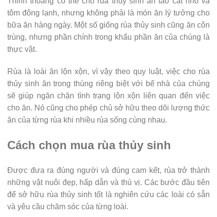
Thỉnh thoảng có thể cho rùa thủy sinh ăn táo cắt nhỏ và
tôm đông lạnh, nhưng không phải là món ăn lý tưởng cho
bữa ăn hàng ngày. Một số giống rùa thủy sinh cũng ăn côn
trùng, nhưng phần chính trong khẩu phần ăn của chúng là
thực vật.
Rùa là loài ăn lộn xộn, vì vậy theo quy luật, việc cho rùa
thủy sinh ăn trong thùng riêng biệt với bể nhà của chúng
sẽ giúp ngăn chặn tình trạng lộn xộn liên quan đến việc
cho ăn. Nó cũng cho phép chủ sở hữu theo dõi lượng thức
ăn của từng rùa khi nhiều rùa sống cùng nhau.
Cách chọn mua rùa thủy sinh
Được đưa ra đúng người và đúng cam kết, rùa trở thành
những vật nuôi đẹp, hấp dẫn và thú vị. Các bước đầu tiên
để sở hữu rùa thủy sinh tốt là nghiên cứu các loài có sẵn
và yêu cầu chăm sóc của từng loài.