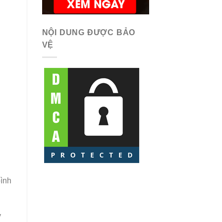
NỘI DUNG ĐƯỢC BẢO
VỆ
bình
y