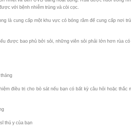
ược với bệnh nhiễm trùng và còi cọc.
rọng là cung cấp một khu vực có bóng râm để cung cấp nơi tr
 Nếu được bao phủ bởi sỏi, những viên sỏi phải lớn hơn rùa có
 tháng
ghiệm điều trị cho bò sát nếu bạn có bất kỳ câu hỏi hoặc thắc
ng
ĩ thú y của bạn