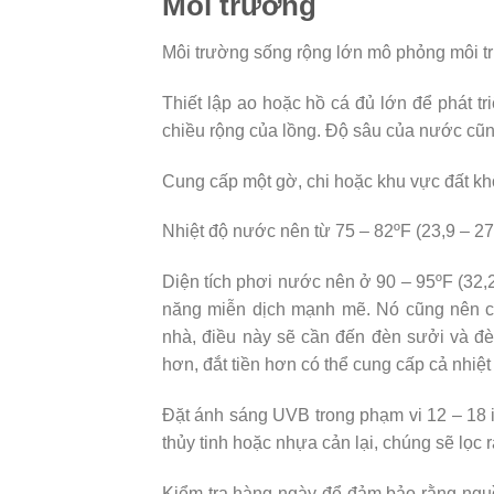
Môi trường
Môi trường sống rộng lớn mô phỏng môi tr
Thiết lập ao hoặc hồ cá đủ lớn để phát t
chiều rộng của lồng. Độ sâu của nước cũn
Cung cấp một gờ, chi hoặc khu vực đất khô
Nhiệt độ nước nên từ 75 – 82ºF (23,9 – 27
Diện tích phơi nước nên ở 90 – 95ºF (32,2
năng miễn dịch mạnh mẽ. Nó cũng nên cu
nhà, điều này sẽ cần đến đèn sưởi và đè
hơn, đắt tiền hơn có thể cung cấp cả nhiệt
Đặt ánh sáng UVB trong phạm vi 12 – 18 i
thủy tinh hoặc nhựa cản lại, chúng sẽ lọc ra
Kiểm tra hàng ngày để đảm bảo rằng ngu