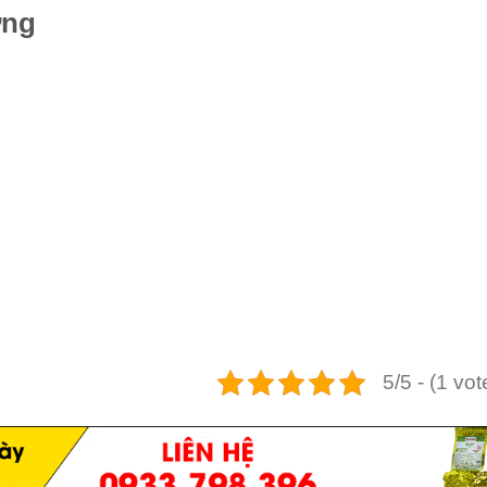
ờng
n
5/5 - (1 vot