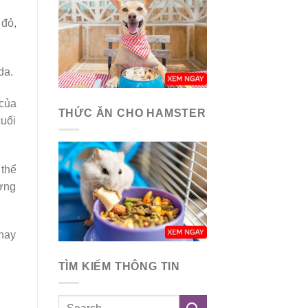
 đỏ,
da.
 của
THỨC ĂN CHO HAMSTER
cuối
 thể
ường
thay
TÌM KIẾM THÔNG TIN