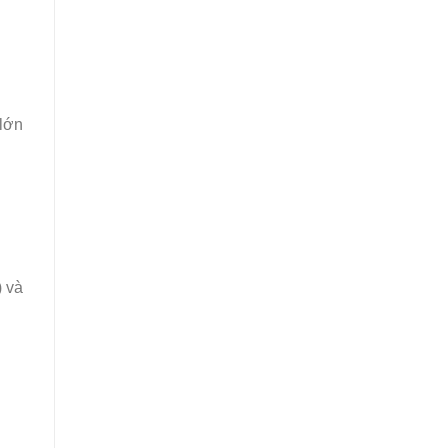
 lớn
) và