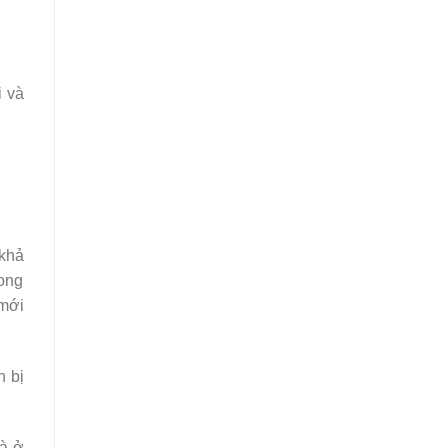
i và
 khả
ong
 mới
n bị
hà ở