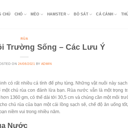
G CHỦ
CHÓ
MÈO
HAMSTER
BÒ SÁT
CÁ CẢNH
TH
RÙA
i Trường Sống – Các Lưu Ý
OSTED ON
24/08/2021
BY
ADMIN
inh có rất nhiều cá tính để phụ tùng. Những vật nuôi này sạch
 một chú rùa con đánh lừa bạn. Rùa nước vẫn là một trọng t
n hơn 1360 gm, có thể dài tới 30,5 cm và chúng cần một môi tr
ho chú rùa của bạn một cái lồng sạch sẽ, chế độ ăn uống tốt
bạn niềm vui trong nhiều năm.
ùa Nước