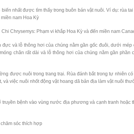
biến nhất được tìm thấy trong buôn bán vật nuôi. Ví dụ: rùa tai
ở miền nam Hoa Kỳ
), Chi Chrysemys: Phạm vi khắp Hoa Kỳ và đến miền nam Cana
n đực và lỗ thông hơi của chúng nằm gần gốc đuôi, dưới mép
ó móng chân rất dài và lỗ thông hơi của chúng nằm gần phần 
ng được nuôi trong trang trại. Rùa đánh bắt trong tự nhiên có
ốt, và việc nuôi nhốt động vật hoang dã bản địa làm vật nuôi th
hể truyền bệnh vào vùng nước địa phương và cạnh tranh hoặc 
 chăm sóc thích hợp