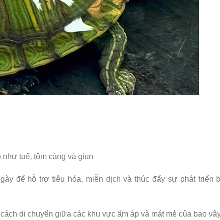
 như tuế, tôm càng và giun
ày để hỗ trợ tiêu hóa, miễn dịch và thúc đẩy sự phát triển 
g cách di chuyển giữa các khu vực ấm áp và mát mẻ của bao vâ