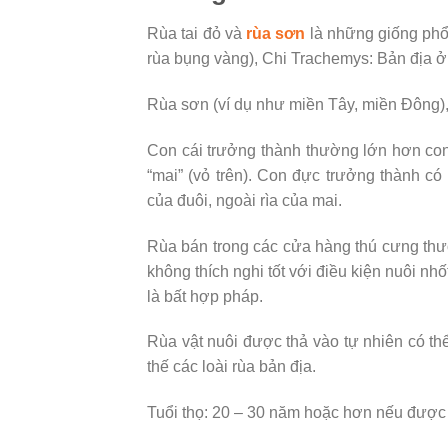
Rùa tai đỏ và
rùa sơn
là những giống phổ 
rùa bụng vàng), Chi Trachemys: Bản địa 
Rùa sơn (ví dụ như miền Tây, miền Đông
Con cái trưởng thành thường lớn hơn co
“mai” (vỏ trên). Con đực trưởng thành c
của đuôi, ngoài rìa của mai.
Rùa bán trong các cửa hàng thú cưng thườ
không thích nghi tốt với điều kiện nuôi nh
là bất hợp pháp.
Rùa vật nuôi được thả vào tự nhiên có t
thế các loài rùa bản địa.
Tuổi thọ: 20 – 30 năm hoặc hơn nếu được