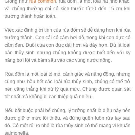
Giống như
rùa common
, rùa đốm là một loài rất nhỏ khác,
và chúng thường chỉ có kích thước từ10 đến 15 cm khi
trưởng thành hoàn toàn.
Việc xác định giới tính của rùa đốm sẽ dễ dàng hơn khi rùa
trưởng thành. Con cái có cằm hơi đỏ, trong khi con đực có
cằm đen. Đuôi của con đực dài hơn và dày hơn. Dù là loài
bán thủy sinh nhưng chúng không được biết đến với kỹ
năng bơi lội và bám sâu vào các vùng nước nông.
Rùa đốm là một loài tò mò, cảnh giác và năng động, nhưng
cũng như hầu hết các loài rùa thủy sinh, chúng có thể trở
nên căng thẳng khi xử lý quá mức. Chúng được quan sát
tốt nhất mà không bị can thiệp quá nhiều.
Nếu bắt buộc phải bế chúng, lý tưởng nhất là điều này nên
được giữ ở mức tối thiểu, và đừng quên luôn rửa tay sau
đó. Có một rủi ro nhỏ là rùa thủy sinh có thể mang vi khuẩn
salmonella.