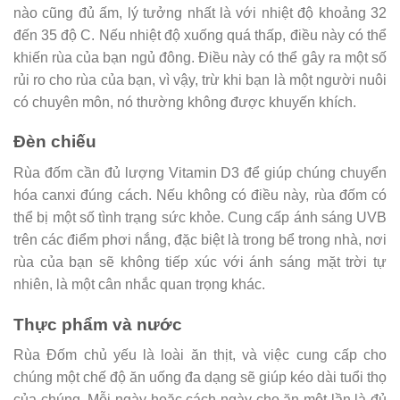
nào cũng đủ ấm, lý tưởng nhất là với nhiệt độ khoảng 32
đến 35 độ C. Nếu nhiệt độ xuống quá thấp, điều này có thể
khiến rùa của bạn ngủ đông. Điều này có thể gây ra một số
rủi ro cho rùa của bạn, vì vậy, trừ khi bạn là một người nuôi
có chuyên môn, nó thường không được khuyến khích.
Đèn chiếu
Rùa đốm cần đủ lượng Vitamin D3 để giúp chúng chuyển
hóa canxi đúng cách. Nếu không có điều này, rùa đốm có
thể bị một số tình trạng sức khỏe. Cung cấp ánh sáng UVB
trên các điểm phơi nắng, đặc biệt là trong bể trong nhà, nơi
rùa của bạn sẽ không tiếp xúc với ánh sáng mặt trời tự
nhiên, là một cân nhắc quan trọng khác.
Thực phẩm và nước
Rùa Đốm chủ yếu là loài ăn thịt, và việc cung cấp cho
chúng một chế độ ăn uống đa dạng sẽ giúp kéo dài tuổi thọ
của chúng. Mỗi ngày hoặc cách ngày cho ăn một lần là đủ