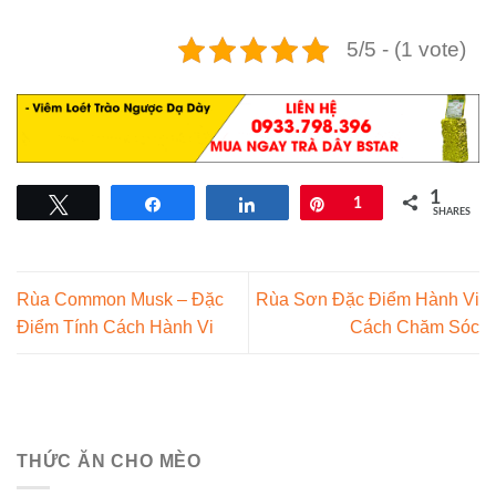
5/5 - (1 vote)
1
Tweet
Share
Share
Pin
1
SHARES
Rùa Common Musk – Đặc
Rùa Sơn Đặc Điểm Hành Vi
Điểm Tính Cách Hành Vi
Cách Chăm Sóc
THỨC ĂN CHO MÈO