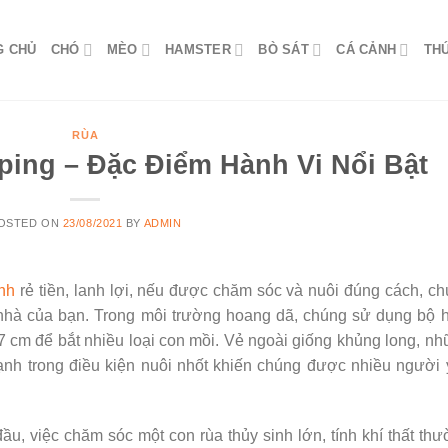
G CHỦ
CHÓ
MÈO
HAMSTER
BÒ SÁT
CÁ CẢNH
TH
RÙA
ng – Đặc Điểm Hành Vi Nổi Bật
OSTED ON
23/08/2021
BY
ADMIN
nh
rẻ tiền, lanh lợi, nếu được chăm sóc và nuôi đúng cách, c
i nhà của bạn. Trong môi trường hoang dã, chúng sử dụng bộ
27 cm để bắt nhiều loại con mồi. Vẻ ngoài giống khủng long, n
mạnh trong điều kiện nuôi nhốt khiến chúng được nhiều người
ầu, việc chăm sóc một con rùa thủy sinh lớn, tính khí thất th