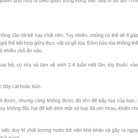
uanh phù hợp là điều quan trọng trong việc duy trì độ ẩm 70
g cần lót bể hay chất nền. Tuy nhiên, chúng có thể sẽ ít gặ
giá thể kết hợp giữa thực vật và gỗ lũa. Đảm bảo rùa không th
ó nhiều chỗ ẩn náu.
ại bỏ, cọ rửa và làm vệ sinh 2-4 tuần một lần, tùy thuộc và
c đáy cát hoặc bùn.
t được, nhưng cũng không được đủ lớn để bẫy rùa của bạn. 
xy không độc hại để kết dính một số loại đá với nhau, khiến c
việc duy trì chất lượng nước trở nên khó khăn và gây ra ngu
hải tránh.