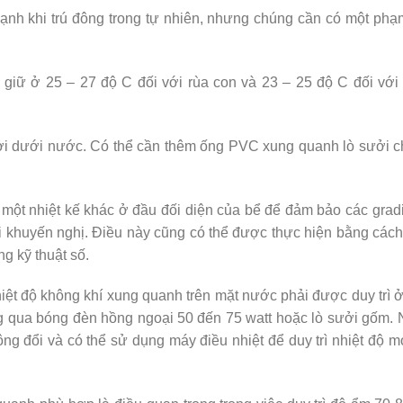
ạnh khi trú đông trong tự nhiên, nhưng chúng cần có một phạ
giữ ở 25 – 27 độ C đối với rùa con và 23 – 25 độ C đối với
ưởi dưới nước. Có thể cần thêm ống PVC xung quanh lò sưởi 
 một nhiệt kế khác ở đầu đối diện của bể để đảm bảo các grad
i khuyến nghị. Điều này cũng có thể được thực hiện bằng các
ng kỹ thuật số.
nhiệt độ không khí xung quanh trên mặt nước phải được duy trì 
ng qua bóng đèn hồng ngoại 50 đến 75 watt hoặc lò sưởi gốm.
ng đổi và có thể sử dụng máy điều nhiệt để duy trì nhiệt độ 