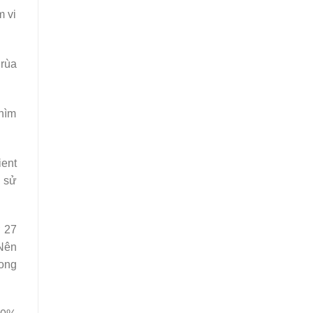
m vi
 rùa
chìm
ient
h sử
ở 27
 Nên
mong