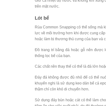
Giữ cả nhiệt độ nước và không khí xung q
trên mặt nước.
Lót bể
Rùa Common Snapping có thể sống mà khôn
lực về môi trường hơn khi được cung cấp 
hoặc làm bị thương thú cưng của bạn và c
Đồ trang trí bằng đá hoặc gỗ nên được lo
thống lọc bể của bạn.
Các chất nền thay thế có thể là đá lớn hoặ
Đáy đá không được đủ nhỏ để có thể nuố
khuyến nghị là sử dụng keo dán bể cá epo
thậm chí còn khó di chuyển hơn.
Sử dụng đáy bùn hoặc cát có thể làm cho 
tiềm ẩn cho việc nuốt phải, do đó thường p