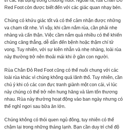
trí các vật dụng trong chuồng nuôi. Ngoài ra, rùa Chân Đỏ
Red Foot còn được biết đến với các giác quan nhạy bén.
Chúng có khứu giác tốt và có thể cảm nhận được những
va chạm rất nhẹ. Vì vậy, khi cầm nắm rùa, cần phải nhẹ
nhàng và cẩn thận. Việc cầm nắm quá nhiều có thể khiến
chúng căng thẳng, dễ dẫn đến bệnh hoặc thậm chí tử
vong. Tuy nhiên, với sự kiên nhẫn và nhẹ nhàng, loài rùa
này thường trở nên thoải mái khi ở gần con người.
Rùa Chân Đỏ Red Foot cũng có thể nuôi chung với các
loài rùa khác vì chúng không quá lãnh thổ. Tuy nhiên, cần
chú ý khi có các con đực tranh giành một con cái, vì lúc
này chúng có thể trở nên hung hăng và làm tổn thương
nhau. Rùa này thường hoạt động vào ban ngày nhưng có
thể nghỉ ngơi sau bữa ăn lớn.
Chúng không có thói quen ngủ đông, tuy nhiên có thể
chậm lại trong những tháng lạnh. Bạn cần duy trì chế độ