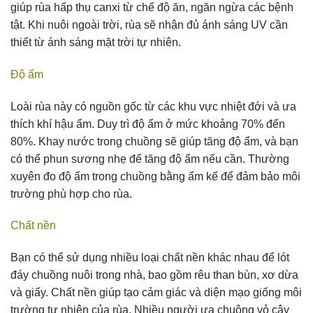
giúp rùa hấp thụ canxi từ chế độ ăn, ngăn ngừa các bệnh
tật. Khi nuôi ngoài trời, rùa sẽ nhận đủ ánh sáng UV cần
thiết từ ánh sáng mặt trời tự nhiên.
Độ ẩm
Loài rùa này có nguồn gốc từ các khu vực nhiệt đới và ưa
thích khí hậu ẩm. Duy trì độ ẩm ở mức khoảng 70% đến
80%. Khay nước trong chuồng sẽ giúp tăng độ ẩm, và bạn
có thể phun sương nhẹ để tăng độ ẩm nếu cần. Thường
xuyên đo độ ẩm trong chuồng bằng ẩm kế để đảm bảo môi
trường phù hợp cho rùa.
Chất nền
Bạn có thể sử dụng nhiều loại chất nền khác nhau để lót
đáy chuồng nuôi trong nhà, bao gồm rêu than bùn, xơ dừa
và giấy. Chất nền giúp tạo cảm giác và diện mạo giống môi
trường tự nhiên của rùa. Nhiều người ưa chuộng vỏ cây