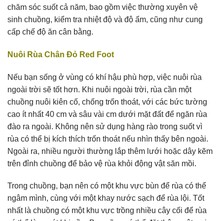
chăm sóc suốt cả năm, bao gồm việc thường xuyên vệ
sinh chuồng, kiểm tra nhiệt độ và độ ẩm, cũng như cung
cấp chế độ ăn cân bằng.
Nuôi Rùa Chân Đỏ Red Foot
Nếu bạn sống ở vùng có khí hậu phù hợp, việc nuôi rùa
ngoài trời sẽ tốt hơn. Khi nuôi ngoài trời, rùa cần một
chuồng nuôi kiên cố, chống trốn thoát, với các bức tường
cao ít nhất 40 cm và sâu vài cm dưới mặt đất để ngăn rùa
đào ra ngoài. Không nên sử dụng hàng rào trong suốt vì
rùa có thể bị kích thích trốn thoát nếu nhìn thấy bên ngoài.
Ngoài ra, nhiều người thường lắp thêm lưới hoặc dây kẽm
trên đỉnh chuồng để bảo vệ rùa khỏi động vật săn mồi.
Trong chuồng, bạn nên có một khu vực bùn để rùa có thể
ngâm mình, cùng với một khay nước sạch để rùa lội. Tốt
nhất là chuồng có một khu vực trồng nhiều cây cối để rùa