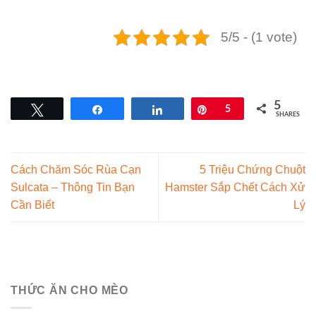
5/5 - (1 vote)
5
Tweet
Share
Share
Pin
5
SHARES
Cách Chăm Sóc Rùa Cạn
5 Triệu Chứng Chuột
Sulcata – Thông Tin Bạn
Hamster Sắp Chết Cách Xử
Cần Biết
Lý
THỨC ĂN CHO MÈO