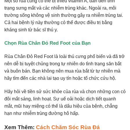
Một số rùa cũng có thể bị thiếu vitamin A, dẫn đến tình
trạng sưng mắt và các nhiễm trùng khác. Ngoài ra, môi
trường sống không vệ sinh thường gây ra nhiễm trùng tai.
Cả hai bệnh lý này thường có thể được điều trị bằng
kháng sinh từ bác sĩ thú y.
Chọn Rùa Chân Đỏ Red Foot của Bạn
Rùa Chân Đỏ Red Foot là loài thú cưng phổ biến và đã trở
nên dễ bị tuyệt chủng trong tự nhiên do tình trạng săn bắt
và buôn bán. Bạn không nên mua rùa bắt từ tự nhiên mà
hãy tìm đến các nhà lai tạo uy tín hoặc tổ chức cứu hộ.
Hãy hỏi về tiền sử sức khỏe của rùa và chọn những con có
đôi mắt sáng, linh hoạt. Sự uể oải hoặc dịch tiết quanh
mắt, mũi hay miệng có thể là dấu hiệu của bệnh, chẳng
hạn như nhiễm trùng đường hô hấp.
Xem Thêm:
Cách Chăm Sóc Rùa Đá