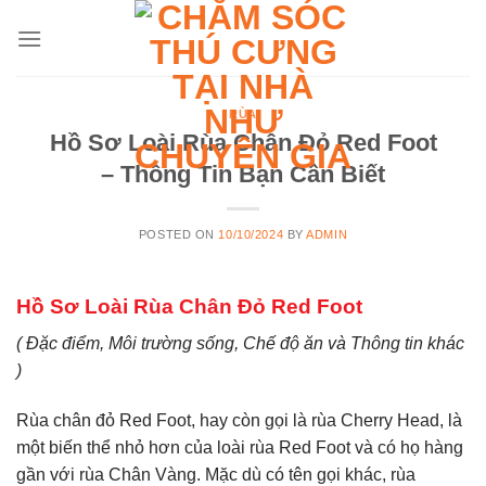
Skip
to
content
RÙA
Hồ Sơ Loài Rùa Chân Đỏ Red Foot
– Thông Tin Bạn Cần Biết
POSTED ON
10/10/2024
BY
ADMIN
Hồ Sơ Loài Rùa Chân Đỏ Red Foot
( Đặc điểm, Môi trường sống, Chế độ ăn và Thông tin khác
)
Rùa chân đỏ Red Foot, hay còn gọi là rùa Cherry Head, là
một biến thể nhỏ hơn của loài rùa Red Foot và có họ hàng
gần với rùa Chân Vàng. Mặc dù có tên gọi khác, rùa