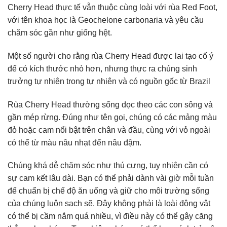
Cherry Head thực tế vẫn thuộc cùng loài với rùa Red Foot,
với tên khoa học là Geochelone carbonaria và yêu cầu
chăm sóc gần như giống hệt.
Một số người cho rằng rùa Cherry Head được lai tạo cố ý
để có kích thước nhỏ hơn, nhưng thực ra chúng sinh
trưởng tự nhiên trong tự nhiên và có nguồn gốc từ Brazil
Rùa Cherry Head thường sống dọc theo các con sông và
gần mép rừng. Đúng như tên gọi, chúng có các mảng màu
đỏ hoặc cam nổi bật trên chân và đầu, cùng với vỏ ngoài
có thể từ màu nâu nhạt đến nâu đậm.
Chúng khá dễ chăm sóc như thú cưng, tuy nhiên cần có
sự cam kết lâu dài. Bạn có thể phải dành vài giờ mỗi tuần
để chuẩn bị chế độ ăn uống và giữ cho môi trường sống
của chúng luôn sạch sẽ. Đây không phải là loài động vật
có thể bị cầm nắm quá nhiều, vì điều này có thể gây căng