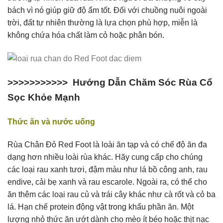
bách vì nó giúp giữ độ ẩm tốt. Đối với chuồng nuôi ngoài
trời, đất tự nhiên thường là lựa chọn phù hợp, miễn là
không chứa hóa chất làm cỏ hoặc phân bón.
>>>>>>>>>>>
Hướng Dẫn Chăm Sóc Rùa Cổ
Sọc Khỏe Mạnh
Thức ăn và nước uống
Rùa Chân Đỏ Red Foot là loài ăn tạp và có chế độ ăn đa
dạng hơn nhiều loài rùa khác. Hãy cung cấp cho chúng
các loại rau xanh tươi, đậm màu như lá bồ công anh, rau
endive, cải bẹ xanh và rau escarole. Ngoài ra, có thể cho
ăn thêm các loại rau củ và trái cây khác như cà rốt và cỏ ba
lá. Hạn chế protein động vật trong khẩu phần ăn. Một
lượng nhỏ thức ăn ướt dành cho mèo ít béo hoặc thịt nạc