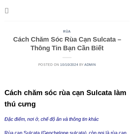
Skip
to
content
RÙA
Cách Chăm Sóc Rùa Cạn Sulcata –
Thông Tin Bạn Cần Biết
POSTED ON
10/10/2024
BY
ADMIN
Cách chăm sóc rùa cạn Sulcata làm
thú cưng
Đặc điểm, nơi ở, chế độ ăn và thông tin khác
Rùa cạn Sulcata (Geochelone sulcata), còn gọi là rùa cạn