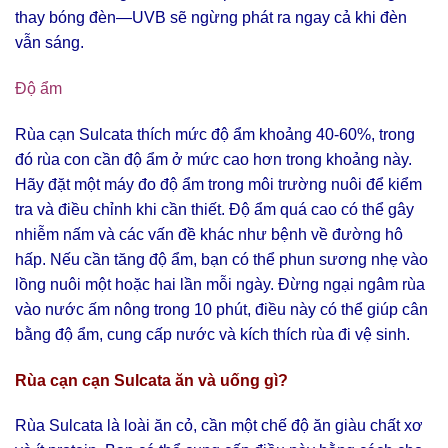
thay bóng đèn—UVB sẽ ngừng phát ra ngay cả khi đèn
vẫn sáng.
Độ ẩm
Rùa cạn Sulcata thích mức độ ẩm khoảng 40-60%, trong
đó rùa con cần độ ẩm ở mức cao hơn trong khoảng này.
Hãy đặt một máy đo độ ẩm trong môi trường nuôi để kiểm
tra và điều chỉnh khi cần thiết. Độ ẩm quá cao có thể gây
nhiễm nấm và các vấn đề khác như bệnh về đường hô
hấp. Nếu cần tăng độ ẩm, bạn có thể phun sương nhẹ vào
lồng nuôi một hoặc hai lần mỗi ngày. Đừng ngại ngâm rùa
vào nước ấm nông trong 10 phút, điều này có thể giúp cân
bằng độ ẩm, cung cấp nước và kích thích rùa đi vệ sinh.
Rùa cạn cạn Sulcata ăn và uống gì?
Rùa Sulcata là loài ăn cỏ, cần một chế độ ăn giàu chất xơ