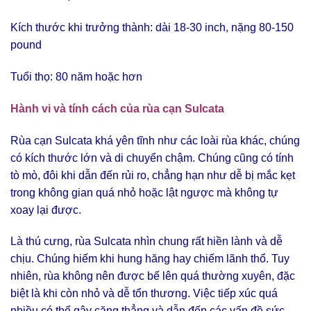
Kích thước khi trưởng thành: dài 18-30 inch, nặng 80-150
pound
Tuổi thọ: 80 năm hoặc hơn
Hành vi và tính cách của rùa cạn Sulcata
Rùa cạn Sulcata khá yên tĩnh như các loài rùa khác, chúng
có kích thước lớn và di chuyển chậm. Chúng cũng có tính
tò mò, đôi khi dẫn đến rủi ro, chẳng hạn như dễ bị mắc kẹt
trong không gian quá nhỏ hoặc lật ngược mà không tự
xoay lại được.
Là thú cưng, rùa Sulcata nhìn chung rất hiền lành và dễ
chịu. Chúng hiếm khi hung hăng hay chiếm lãnh thổ. Tuy
nhiên, rùa không nên được bế lên quá thường xuyên, đặc
biệt là khi còn nhỏ và dễ tổn thương. Việc tiếp xúc quá
nhiều có thể gây căng thẳng và dẫn đến các vấn đề sức