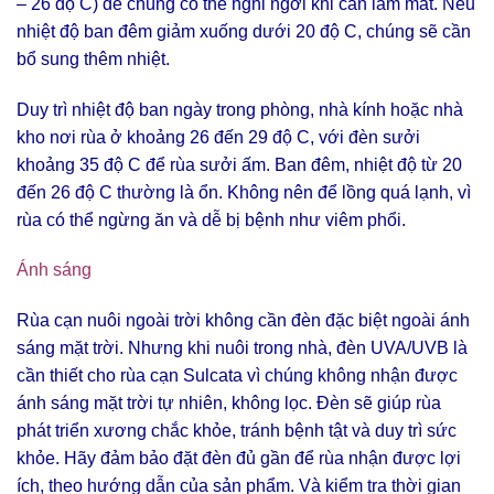
– 26 độ C) để chúng có thể nghỉ ngơi khi cần làm mát. Nếu
nhiệt độ ban đêm giảm xuống dưới 20 độ C, chúng sẽ cần
bổ sung thêm nhiệt.
Duy trì nhiệt độ ban ngày trong phòng, nhà kính hoặc nhà
kho nơi rùa ở khoảng 26 đến 29 độ C, với đèn sưởi
khoảng 35 độ C để rùa sưởi ấm. Ban đêm, nhiệt độ từ 20
đến 26 độ C thường là ổn. Không nên để lồng quá lạnh, vì
rùa có thể ngừng ăn và dễ bị bệnh như viêm phổi.
Ánh sáng
Rùa cạn nuôi ngoài trời không cần đèn đặc biệt ngoài ánh
sáng mặt trời. Nhưng khi nuôi trong nhà, đèn UVA/UVB là
cần thiết cho rùa cạn Sulcata vì chúng không nhận được
ánh sáng mặt trời tự nhiên, không lọc. Đèn sẽ giúp rùa
phát triển xương chắc khỏe, tránh bệnh tật và duy trì sức
khỏe. Hãy đảm bảo đặt đèn đủ gần để rùa nhận được lợi
ích, theo hướng dẫn của sản phẩm. Và kiểm tra thời gian