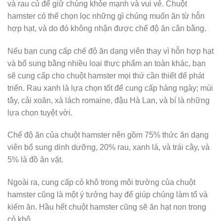
và rau củ để giữ chúng khỏe mạnh và vui vẻ. Chuột
hamster có thể chọn lọc những gì chúng muốn ăn từ hỗn
hợp hạt, và do đó không nhận được chế độ ăn cân bằng.
Nếu bạn cung cấp chế độ ăn dạng viên thay vì hỗn hợp hạt
và bổ sung bằng nhiều loại thực phẩm an toàn khác, bạn
sẽ cung cấp cho chuột hamster mọi thứ cần thiết để phát
triển. Rau xanh là lựa chọn tốt để cung cấp hàng ngày; mùi
tây, cải xoăn, xà lách romaine, đậu Hà Lan, và bí là những
lựa chọn tuyệt vời.
Chế độ ăn của chuột hamster nên gồm 75% thức ăn dạng
viên bổ sung dinh dưỡng, 20% rau, xanh lá, và trái cây, và
5% là đồ ăn vặt.
Ngoài ra, cung cấp cỏ khô trong môi trường của chuột
hamster cũng là một ý tưởng hay để giúp chúng làm tổ và
kiếm ăn. Hầu hết chuột hamster cũng sẽ ăn hạt non trong
cỏ khô.