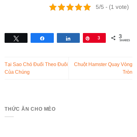
5/5 - (1 vote)
3
Tweet
Share
Share
Pin
3
SHARES
Tại Sao Chó Đuổi Theo Đuôi
Chuột Hamster Quay Vòng
Của Chúng
Tròn
THỨC ĂN CHO MÈO