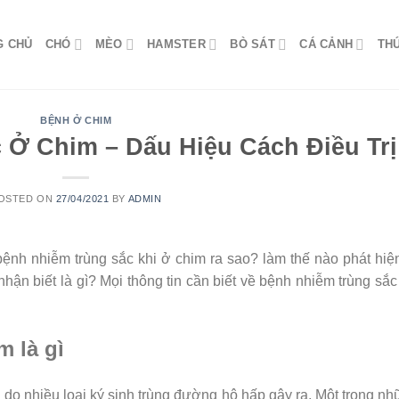
G CHỦ
CHÓ
MÈO
HAMSTER
BÒ SÁT
CÁ CẢNH
TH
BỆNH Ở CHIM
 Ở Chim – Dấu Hiệu Cách Điều Trị
OSTED ON
27/04/2021
BY
ADMIN
 bệnh nhiễm trùng sắc khi ở chim ra sao? làm thế nào phát hiệ
hận biết là gì? Mọi thông tin cần biết về bệnh nhiễm trùng sắc
m là gì
ể do nhiều loại ký sinh trùng đường hô hấp gây ra. Một trong n