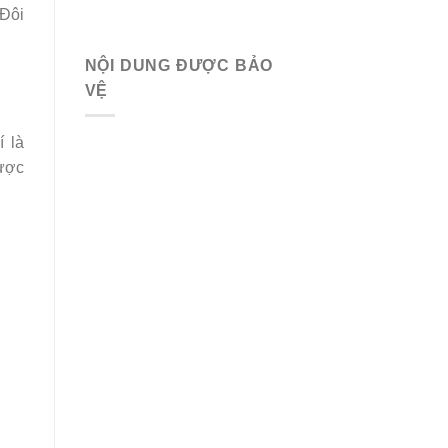
 Đôi
NỘI DUNG ĐƯỢC BẢO
VỆ
 là
được