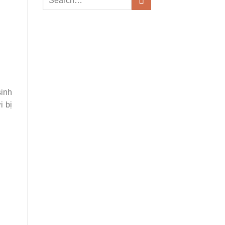
inh
i bị