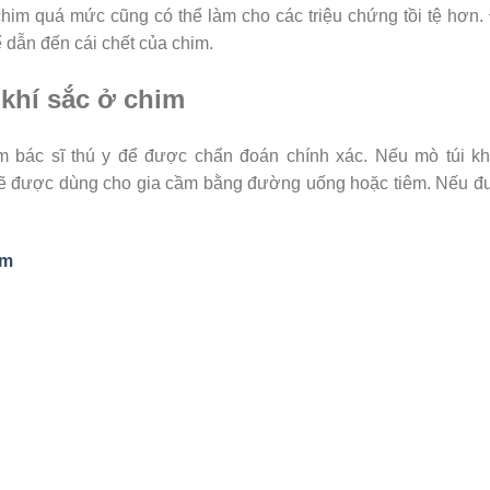
him quá mức cũng có thể làm cho các triệu chứng tồi tệ hơn.
ể dẫn đến cái chết của chim.
 khí sắc ở chim
 bác sĩ thú y để được chẩn đoán chính xác. Nếu mò túi khí
 sẽ được dùng cho gia cầm bằng đường uống hoặc tiêm. Nếu 
im