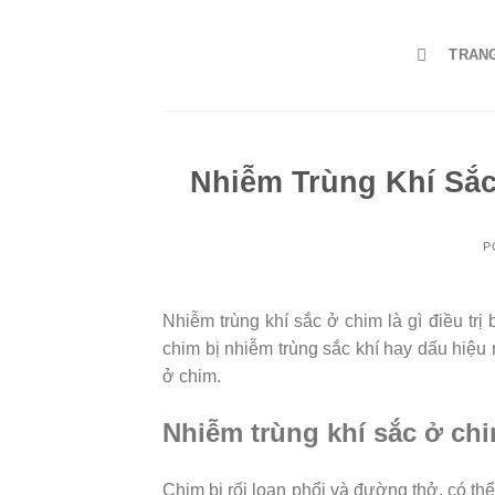
Skip
to
TRAN
content
Nhiễm Trùng Khí Sắc
P
Nhiễm trùng khí sắc ở chim là gì điều trị
chim bị nhiễm trùng sắc khí hay dấu hiệu n
ở chim.
Nhiễm trùng khí sắc ở chi
Chim bị rối loạn phổi và đường thở, có th