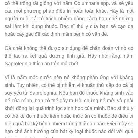
có thể trông rất giống với nấm Columnaris spp. và sẽ yêu
cầu một phương pháp điều trị hoàn toàn khác. Hãy là một
người nuôi cá có trách nhiệm bằng cách hạn chế những
sai lầm khi dùng thuốc. Bác sĩ thú y của bạn sẽ cạo da
hoặc cấy gạc để xác định mầm bệnh có vấn đề.
Cá chết không thể được sử dụng để chẩn đoán vì nó có
thể tạo ra kết quả dương tính giả. Hãy nhớ rằng, nấm
Saprolegnia thích ăn trên mô chết.
Vì là nấm mốc nước nên nó không phản ứng với kháng
sinh. Tuy nhiên, có thể bị nhiễm vi khuẩn thứ cấp do cá bị
suy yếu từ Saprolegnia. Nếu bạn đổ thuốc kháng sinh vào
bể của mình, bạn có thể gây ra Hội chứng bể mới và phải
khởi động lại quá trình lọc sinh học của mình. Bác sĩ thú y
có thể kê đơn thuốc tiêm hoặc thức ăn có thuốc để điều trị
hiệu quả bất kỳ bệnh nhiễm trùng thứ cấp nào. Điều này sẽ
hạn chế ảnh hưởng của bất kỳ loại thuốc nào đối với quá