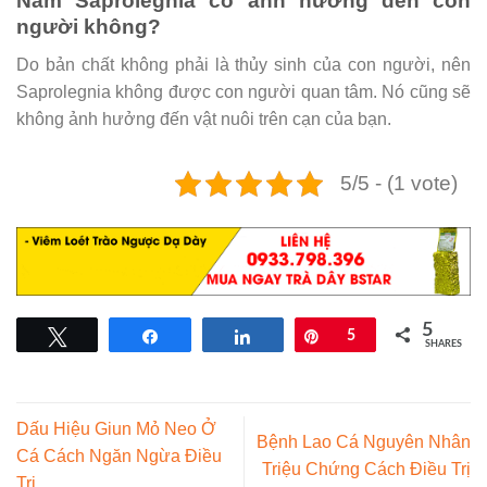
Nấm Saprolegnia có ảnh hưởng đến con
người không?
Do bản chất không phải là thủy sinh của con người, nên
Saprolegnia không được con người quan tâm. Nó cũng sẽ
không ảnh hưởng đến vật nuôi trên cạn của bạn.
5/5 - (1 vote)
5
Tweet
Share
Share
Pin
5
SHARES
Dấu Hiệu Giun Mỏ Neo Ở
Bệnh Lao Cá Nguyên Nhân
Cá Cách Ngăn Ngừa Điều
Triệu Chứng Cách Điều Trị
Trị