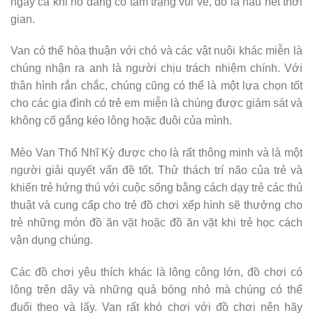
ngay cả khi nó đang có tâm trạng vui vẻ, đó là hầu hết thời
gian.
Van có thể hòa thuận với chó và các vật nuôi khác miễn là
chúng nhận ra anh là người chịu trách nhiệm chính. Với
thân hình rắn chắc, chúng cũng có thể là một lựa chọn tốt
cho các gia đình có trẻ em miễn là chúng được giám sát và
không cố gắng kéo lông hoặc đuôi của mình.
Mèo Van Thổ Nhĩ Kỳ được cho là rất thông minh và là một
người giải quyết vấn đề tốt. Thử thách trí não của trẻ và
khiến trẻ hứng thú với cuộc sống bằng cách dạy trẻ các thủ
thuật và cung cấp cho trẻ đồ chơi xếp hình sẽ thưởng cho
trẻ những món đồ ăn vặt hoặc đồ ăn vặt khi trẻ học cách
vận dụng chúng.
Các đồ chơi yêu thích khác là lông công lớn, đồ chơi có
lông trên dây và những quả bóng nhỏ mà chúng có thể
đuổi theo và lấy. Van rất khó chơi với đồ chơi nên hãy