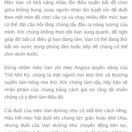
Mèo Van có khả năng nhào lộn điêu luyện bắt đồ chơi
giữa không trung, xoay người nhào lộn tuyệt vời để đuổi
theo một món đồ chơi câu cá và chạy nhiều đến mức bạn
có thể đặt câu hỏi rằng chúng lấy đâu ra năng lượng của
mình. Khi chúng không theo dõi bạn xung quanh, đề nghị
giúp đỡ bất cứ điều gì bạn đang làm, Van có thể đang thử
bật vòi nước trong phòng tắm hoặc bếp để chúng có thể
chơi dưới nước.
Đừng nhầm mèo Van với mèo Angora duyên dáng của
Thổ Nhĩ Kỳ. chúng là một người hơi khó tính và thường
xuyên làm hỏng mọi thứ. Khi chúng làm vậy, hãy bảo vệ
nhân phẩm của chúng bằng cách giả vờ rằng tất nhiên
chúng có ý định làm điều đó.
Cái đuôi của mèo Van dường như có một tính cách riêng.
Hầu hết mèo hất đuôi khi chúng tức giận hoặc khó chịu,
nhưng đuôi của Van dường như chuyển động liên tục,