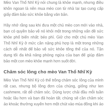
Mèo Van Thổ Nhĩ Kỳ nói chung là khỏe mạnh, nhưng điều
khôn ngoan là nên mua mèo con từ nhà lai tạo cung cấp
giấy đảm bảo sức khỏe bằng văn bản.
Hãy nhớ rằng sau khi đưa một chú mèo con mới vào nhà,
bạn có quyền bảo vệ nó khỏi một trong những vấn đề sức
khỏe phổ biến nhất: béo phì. Giữ cho một chú mèo Van
Thổ Nhĩ Kỳ ở mức cân nặng phù hợp là một trong những
cách dễ nhất để bảo vệ sức khỏe tổng thể của nó. Tận
dụng tối đa khả năng phòng ngừa của bạn để giúp đảm
bảo một con mèo khỏe mạnh hơn suốt đời.
Chăm sóc lông cho mèo Van Thổ Nhĩ Kỳ
Mèo Van Thổ Nhĩ Kỳ có thể trông chăm sóc lông của mình
rất cao, nhưng bộ lông đơn của chúng, giống như len
cashmere, rất dễ chăm sóc. Dùng lược chải đầu mỗi tuần
hoặc lâu hơn và bạn đã hoàn tất. chúng sẽ cần chăm sóc
áo khoác thường xuyên hơn một chút vào mùa đông khi áo