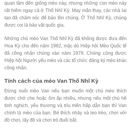
quan tâm đến giống mèo này, nhưng những con mèo này
rất hiếm ngay cả ở Thổ Nhĩ Kỳ. May mắn thay, các nhà lai
tạo đã chăm sóc để bảo tồn chúng. Ở Thổ Nhĩ Kỳ, chúng
được coi là bảo vật quốc gia.
Những chú mèo Van Thổ Nhĩ Kỳ đã không được đưa đến
Hoa Kỳ cho đến năm 1982, mặc dù Hiệp hội Mèo Quốc tế
đã công nhận chúng vào năm 1979. Chúng cũng được
Hiệp hội Người yêu mèo và các tổ chức đăng ký mèo khác
công nhận.
Tính cách của mèo Van Thổ Nhĩ Kỳ
Đừng nuôi mèo Van nếu bạn muốn một chú mèo thích
được chở che hoặc ôm ấp nhiều, nhưng nếu một chú hề
tinh nghịch, yêu thương và trìu mến hấp dẫn bạn thì Van
chính là mèo của bạn. Bé thích nhảy và leo trèo, chơi với
đồ chơi, lấy đồ và chơi trò đuổi bắt.