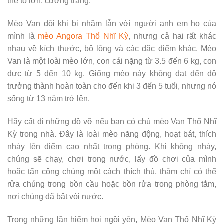
thể to lớn, cường tráng.
Mèo Van đôi khi bị nhầm lẫn với người anh em họ của
mình là
mèo Angora Thổ Nhĩ Kỳ
, nhưng cả hai rất khác
nhau về kích thước, bộ lông và các đặc điểm khác. Mèo
Van là một loài mèo lớn, con cái nặng từ 3.5 đến 6 kg, con
đực từ 5 đến 10 kg. Giống mèo này không đạt đến độ
trưởng thành hoàn toàn cho đến khi 3 đến 5 tuổi, nhưng nó
sống từ 13 năm trở lên.
Hãy cất đi những đồ vỡ nếu bạn có chú mèo Van Thổ Nhĩ
Kỳ trong nhà. Đây là loài mèo năng động, hoạt bát, thích
nhảy lên điểm cao nhất trong phòng. Khi không nhảy,
chúng sẽ chạy, chơi trong nước, lấy đồ chơi của mình
hoặc tấn công chúng một cách thích thú, thậm chí có thể
rửa chúng trong bồn cầu hoặc bồn rửa trong phòng tắm,
nơi chúng đã bật vòi nước.
Trong những lần hiếm hoi ngồi yên, Mèo Van Thổ Nhĩ Kỳ